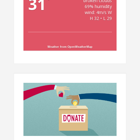
31
°
broken clouds
69% humidity
wind: 4m/s W
H 32 • L 29
Weather from OpenWeatherMap