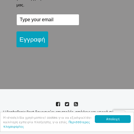
μας.
Εγγραφή
Η Panhellenic Post δημοσιεύει επιστολές, απόψεις και γενικά συνεργασίες
ομογενών και λοιπών αναγνωστών της εφόσον πληρούν τους κανόνες της
Η ιστοσελίδα χρησιμοποιεί cookies για να εξασφαλίσει
Αποδοχή
ευπρέπειας και της δεοντολογίας. Δεν λογοκρίνει τα γραπτά των
καλύτερη εμπειρία πλοήγησης για εσάς.
Περισσότερες
αναγνωστών της. Τα σχόλια, οι επιστολές και οι απόψεις των αναγνωστών
πληροφορίες
και σχολιαστών καθώς και οι αναδημοσιεύσεις από άλλα ιστολόγια ή τον
έντυπο Τύπο, δεν απηχούν κατ΄ ανάγκην τις απόψεις του Ιστολογίου μας