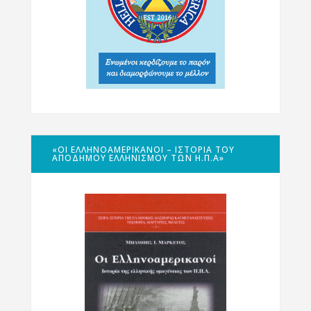
«ΟΙ ΕΛΛΗΝΟΑΜΕΡΙΚΑΝΟΊ – ΙΣΤΟΡΊΑ ΤΟΥ
ΑΠΌΔΗΜΟΥ ΕΛΛΗΝΙΣΜΟΎ ΤΩΝ Η.Π.Α»