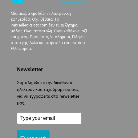
Μία ακόμα «μοδάτη» ηλεκτρονική
εφημερίδα; Όχι, βέβαια. To
PanHellenicPost.com δεν είναι ζήτημα
μόδας. Είναι αποστολή. Είναι καθήκον μαζί
και χρέος. Προς τους Απόδημους Έλληνες
όπου γης. Αλλά και στην ιδέα του ενιαίου
Ελληνισμού.
Newsletter
Συμπληρώστε την διεύθυνση
ηλεκτρονικού ταχυδρομείου σας
για να εγγραφείτε στο newsletter
μας.