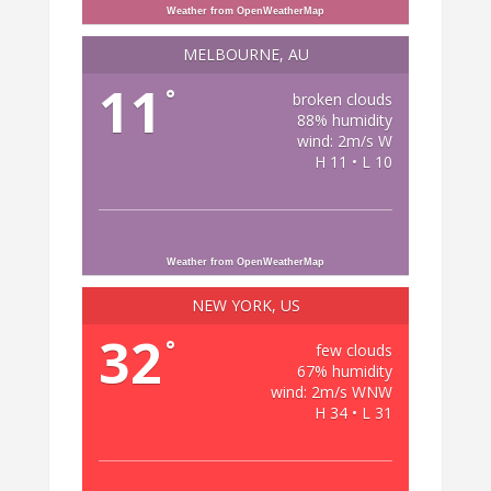
Weather from OpenWeatherMap
MELBOURNE, AU
11
°
broken clouds
88% humidity
wind: 2m/s W
H 11 • L 10
Weather from OpenWeatherMap
NEW YORK, US
32
°
few clouds
67% humidity
wind: 2m/s WNW
H 34 • L 31