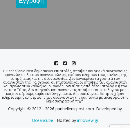
Εγγραφή
Η Panhellenic Post δημοσιεύει επιστολές, απόψεις και γενικά συνεργασίες
ομογενών και λοιπών αναγνωστών της εφόσον πληρούν τους κανόνες της
ευπρέπειας και της δεοντολογίας. Δεν λογοκρίνει τα γραπτά των
αναγνωστών της. Τα σχόλια, οι επιστολές και οι απόψεις των αναγνωστών
και σχολιαστών καθώς και οι αναδημοσιεύσεις από άλλα ιστολόγια ή τον
έντυπο Τύπο, δεν απηχούν κατ΄ ανάγκην τις απόψεις του Ιστολογίου μας
και δεν φέρουμε καμία ευθύνη γι αυτά. Δημοσιεύονται δε προς χάριν
πληρέστερης ενημέρωσης των αναγνωστών της και πάντα με αναφορά στην
δημοσιογραφική πηγή.
Copyright © 2012 - 2026 panhellenicpost.com. Developed by
Oceancube
- Hosted by
innoview.gr