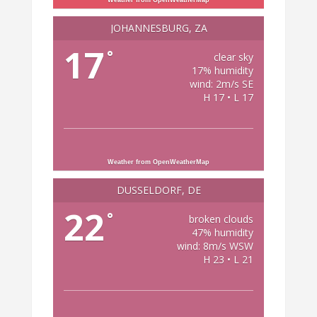
JOHANNESBURG, ZA
17
°
clear sky
17% humidity
wind: 2m/s SE
H 17 • L 17
Weather from OpenWeatherMap
DÜSSELDORF, DE
22
°
broken clouds
47% humidity
wind: 8m/s WSW
H 23 • L 21