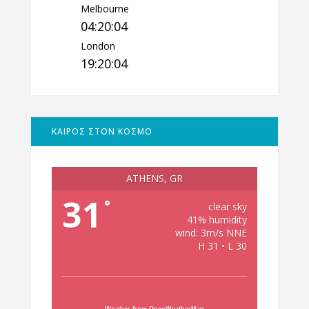
Melbourne
04:20:05
London
19:20:05
ΚΑΙΡΟΣ ΣΤΟΝ ΚΟΣΜΟ
ATHENS, GR
31
°
clear sky
41% humidity
wind: 3m/s NNE
H 31 • L 30
Weather from OpenWeatherMap