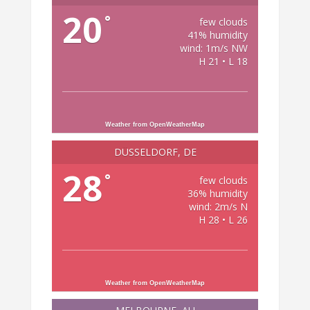
20
°
few clouds
41% humidity
wind: 1m/s NW
H 21 • L 18
Weather from OpenWeatherMap
DÜSSELDORF, DE
28
°
few clouds
36% humidity
wind: 2m/s N
H 28 • L 26
Weather from OpenWeatherMap