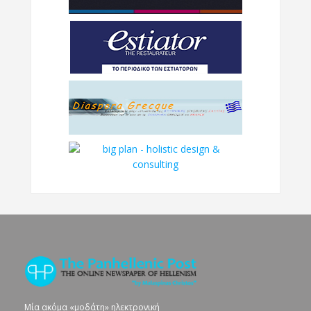
Μία ακόμα «μοδάτη» ηλεκτρονική