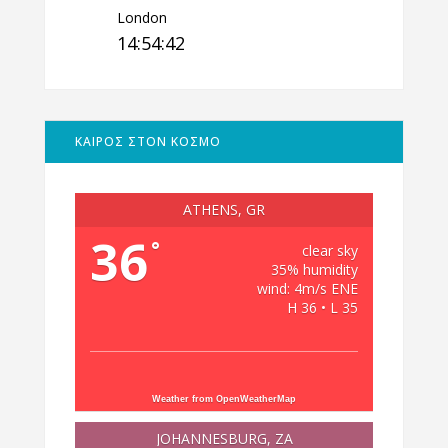
London
14:54:43
ΚΑΙΡΟΣ ΣΤΟΝ ΚΟΣΜΟ
ATHENS, GR
36
°
clear sky
35% humidity
wind: 4m/s ENE
H 36 • L 35
Weather from OpenWeatherMap
JOHANNESBURG, ZA