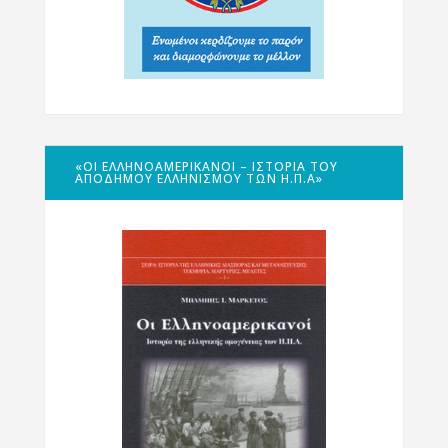
«ΟΙ ΕΛΛΗΝΟΑΜΕΡΙΚΑΝΟΊ – ΙΣΤΟΡΊΑ ΤΟΥ
ΑΠΌΔΗΜΟΥ ΕΛΛΗΝΙΣΜΟΎ ΤΩΝ Η.Π.Α»