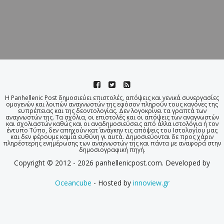
Η Panhellenic Post δημοσιεύει επιστολές, απόψεις και γενικά συνεργασίες
ομογενών και λοιπών αναγνωστών της εφόσον πληρούν τους κανόνες της
ευπρέπειας και της δεοντολογίας. Δεν λογοκρίνει τα γραπτά των
αναγνωστών της. Τα σχόλια, οι επιστολές και οι απόψεις των αναγνωστών
και σχολιαστών καθώς και οι αναδημοσιεύσεις από άλλα ιστολόγια ή τον
έντυπο Τύπο, δεν απηχούν κατ΄ ανάγκην τις απόψεις του Ιστολογίου μας
και δεν φέρουμε καμία ευθύνη γι αυτά. Δημοσιεύονται δε προς χάριν
πληρέστερης ενημέρωσης των αναγνωστών της και πάντα με αναφορά στην
δημοσιογραφική πηγή.
Copyright © 2012 - 2026 panhellenicpost.com. Developed by
Oceancube
- Hosted by
innoview.gr