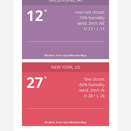
MELBOURNE, AU
12
°
overcast clouds
73% humidity
wind: 2m/s NE
H 13 • L 11
Weather from OpenWeatherMap
NEW YORK, US
27
°
few clouds
80% humidity
wind: 2m/s W
H 28 • L 26
Weather from OpenWeatherMap