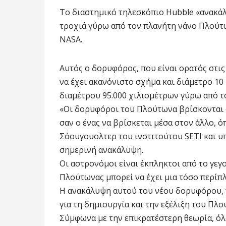
Το διαστημικό τηλεσκόπιο Hubble «ανακά
τροχιά γύρω από τον πλανήτη νάνο Πλούτ
NASA.
Αυτός ο δορυφόρος, που είναι ορατός στις
να έχει ακανόνιστο σχήμα και διάμετρο 10 
διαμέτρου 95.000 χιλιομέτρων γύρω από 
«Οι δορυφόροι του Πλούτωνα βρίσκονται 
σαν ο ένας να βρίσκεται μέσα στον άλλο, 
Σόουγουολτερ του ινστιτούτου SETI και υ
σημερινή ανακάλυψη.
Οι αστρονόμοι είναι έκπληκτοι από το γεγ
Πλούτωνας μπορεί να έχει μια τόσο περί
Η ανακάλυψη αυτού του νέου δορυφόρου, 
για τη δημιουργία και την εξέλιξη του Πλ
Σύμφωνα με την επικρατέστερη θεωρία, ό