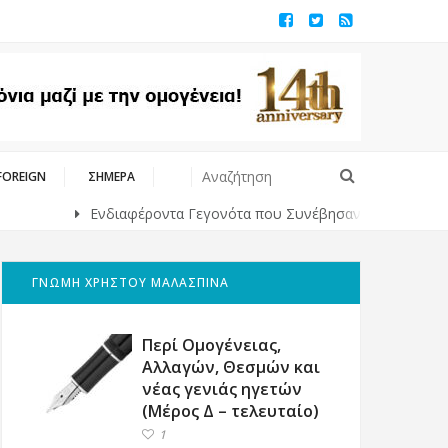
FOREIGN
ΣΗΜΕΡΑ
Ενδιαφέροντα Γεγονότα που Συνέβησαν Κάποτε στο Παρελθόν
ΓΝΩΜΗ ΧΡΗΣΤΟΥ ΜΑΛΑΣΠΙΝΑ
Περί Ομογένειας,
Αλλαγών, Θεσμών και
νέας γενιάς ηγετών
(Μέρος Δ – τελευταίο)
1