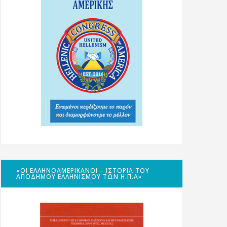
«ΟΙ ΕΛΛΗΝΟΑΜΕΡΙΚΑΝΟΊ – ΙΣΤΟΡΊΑ ΤΟΥ
ΑΠΌΔΗΜΟΥ ΕΛΛΗΝΙΣΜΟΎ ΤΩΝ Η.Π.Α»