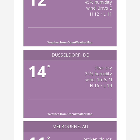
45% humidity
wind: 3m/s E
H 12 • L 11
Weather from OpenWeatherMap
DÜSSELDORF, DE
14
°
clear sky
74% humidity
wind: 1m/s N
H 16 • L 14
Weather from OpenWeatherMap
MELBOURNE, AU
°
broken clouds