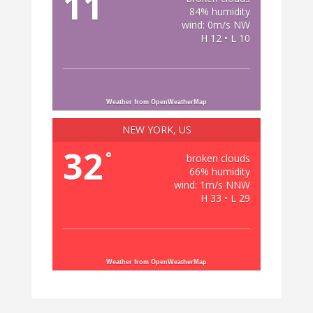
11
84% humidity
wind: 0m/s NW
H 12 • L 10
Weather from OpenWeatherMap
NEW YORK, US
32
°
broken clouds
66% humidity
wind: 1m/s NNW
H 33 • L 29
Weather from OpenWeatherMap