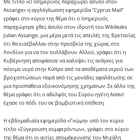
Με τίτλο «Ο Ισημερινός παραχωρεί άσυλο στον
Assange» η αγγλόγλωσση εφημερίδα “Cyprus Mail”
γράφει στο κύριο της θέμα ότι ο Ισημερινός
παραχώρησε χθες άσυλο στον ιδρυτή του Wikileaks
Julian Assange, μια μέρα μετά τις απειλές της Βρετανίας
ότι θα εισέβαλλαν στην πρεσβεία της χώρας στο
Λονδίνο για να τον συλλάβουν. Αλλού, γράφει ότι η
Κυβέρνηση αποφάσισε να καλύψει τις ανάγκες για
πόσιμο νερό στην Κύπρο από τα αποθέματα νερού των
βροχοπτώσεων παρά από τις μονάδες αφαλάτωσης σε
μια προσπάθεια εξοικονόμησης χρημάτων. Σε άλλο της
θέμα γράφει ότι ο αδελφός του Σύρου ηγέτη Ασαντ
έχασε το πόδι του σε βομβιστική επίθεση.
Η εβδομαδιαία εφημερίδα «Γνώμη» υπό τον κύριο
τίτλο «Σύγκρουση συμφερόντων», γράφει στο κύριο
της θέμα ότι οι αιτίες απομάκρυνσης του Μιχάλη