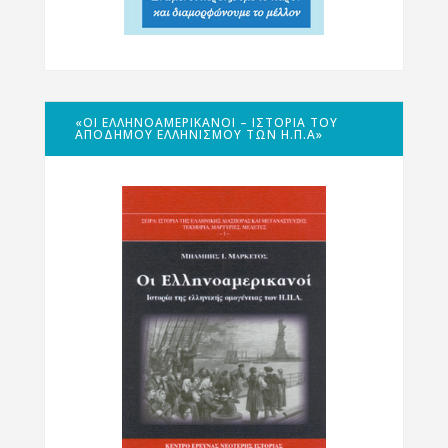
«ΟΙ ΕΛΛΗΝΟΑΜΕΡΙΚΑΝΟΊ – ΙΣΤΟΡΊΑ ΤΟΥ
ΑΠΌΔΗΜΟΥ ΕΛΛΗΝΙΣΜΟΎ ΤΩΝ Η.Π.Α»