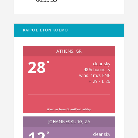
ΚΑΙΡΟΣ ΣΤΟΝ ΚΟΣΜΟ
ATHENS, GR
28
°
clear sky
48% humidity
wind: 1m/s ENE
H 29 • L 26
Weather from OpenWeatherMap
JOHANNESBURG, ZA
12
°
clear sky