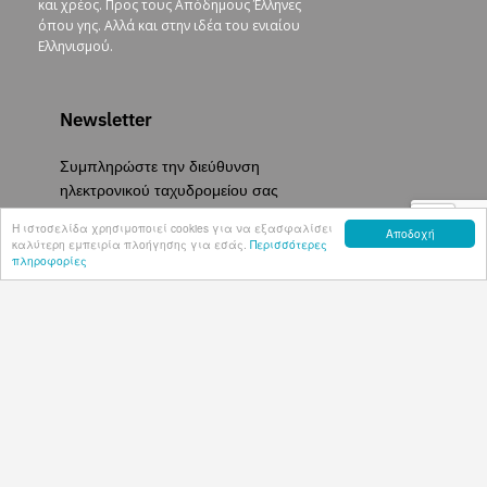
μόδας. Είναι αποστολή. Είναι καθήκον μαζί
και χρέος. Προς τους Απόδημους Έλληνες
όπου γης. Αλλά και στην ιδέα του ενιαίου
Ελληνισμού.
Newsletter
Συμπληρώστε την διεύθυνση
ηλεκτρονικού ταχυδρομείου σας
Η ιστοσελίδα χρησιμοποιεί cookies για να εξασφαλίσει
Αποδοχή
για να εγγραφείτε στο newsletter
καλύτερη εμπειρία πλοήγησης για εσάς.
Περισσότερες
πληροφορίες
μας.
Εγγραφή