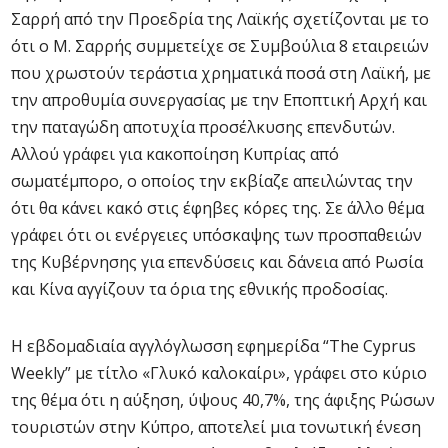
Σαρρή από την Προεδρία της Λαϊκής σχετίζονται με το
ότι ο Μ. Σαρρής συμμετείχε σε Συμβούλια 8 εταιρειών
που χρωστούν τεράστια χρηματικά ποσά στη Λαϊκή, με
την απροθυμία συνεργασίας με την Εποπτική Αρχή και
την παταγώδη αποτυχία προσέλκυσης επενδυτών.
Αλλού γράφει για κακοποίηση Κυπρίας από
σωματέμπορο, ο οποίος την εκβίαζε απειλώντας την
ότι θα κάνει κακό στις έφηβες κόρες της. Σε άλλο θέμα
γράφει ότι οι ενέργειες υπόσκαψης των προσπαθειών
της Κυβέρνησης για επενδύσεις και δάνεια από Ρωσία
και Κίνα αγγίζουν τα όρια της εθνικής προδοσίας.
Η εβδομαδιαία αγγλόγλωσση εφημερίδα “The Cyprus
Weekly” με τίτλο «Γλυκό καλοκαίρι», γράφει στο κύριο
της θέμα ότι η αύξηση, ύψους 40,7%, της άφιξης Ρώσων
τουριστών στην Κύπρο, αποτελεί μια τονωτική ένεση