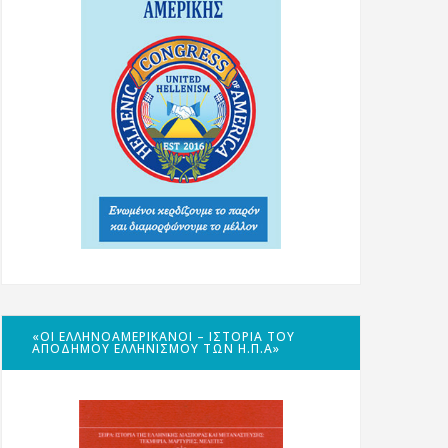
«ΟΙ ΕΛΛΗΝΟΑΜΕΡΙΚΑΝΟΊ – ΙΣΤΟΡΊΑ ΤΟΥ
ΑΠΌΔΗΜΟΥ ΕΛΛΗΝΙΣΜΟΎ ΤΩΝ Η.Π.Α»