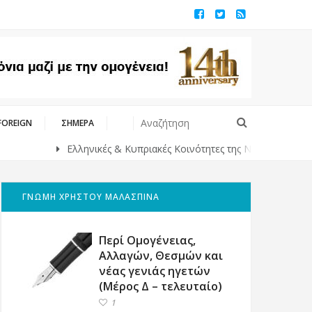
FOREIGN
ΣΗΜΕΡΑ
Ελληνικές & Κυπριακές Κοινότητες της Νέας Νότιας Ουαλίας σ
ΓΝΩΜΗ ΧΡΗΣΤΟΥ ΜΑΛΑΣΠΙΝΑ
Περί Ομογένειας,
Αλλαγών, Θεσμών και
νέας γενιάς ηγετών
(Μέρος Δ – τελευταίο)
1