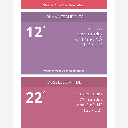
Weather from OpenWeatherMap
JOHANNESBURG, ZA
12
°
clear sky
29% humidity
wind: 1m/s NW
H 12 • L 12
Weather from OpenWeatherMap
DÜSSELDORF, DE
22
°
broken clouds
52% humidity
wind: 3m/s NE
H 23 • L 21