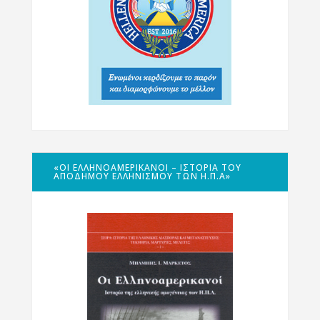
«ΟΙ ΕΛΛΗΝΟΑΜΕΡΙΚΑΝΟΊ – ΙΣΤΟΡΊΑ ΤΟΥ
ΑΠΌΔΗΜΟΥ ΕΛΛΗΝΙΣΜΟΎ ΤΩΝ Η.Π.Α»