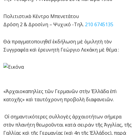
Πολιτιστικὸ Κέντρο Μπενετάτου
Δρόση 2 & Δροσίνη – Ψυχικό -Τηλ.
210 6745135
Θὰ πραγματοποιηθεῖ ἐκδήλωση μὲ ὁμιλητὴ τὸν
Συγγραφέα καὶ ἐρευνητὴ Γεώργιο Λεκάκη μὲ θέμα :
«Ἀρχαιοκαπηλίες τῶν Γερμανῶν στὴν Ἑλλάδα ἐπὶ
κατοχῆς» καὶ ταυτόχρονη προβολὴ διαφανειῶν.
Οἱ σημαντικότερες συλλογὲς ἀρχαιοτήτων σήμερα
στὸν πλανήτη θεωροῦνται κατὰ σειρὰν τῆς Ἀγγλίας, τῆς
Γαλλίας καὶ τῆς Γερμανίας (καὶ 4η τῆς Ἑλλάδος), παρὰ