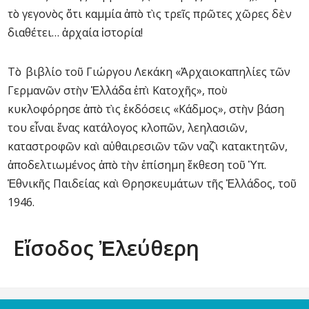
τὸ γεγονὸς ὅτι καμμία ἀπὸ τὶς τρεῖς πρῶτες χῶρες δὲν
διαθέτει… ἀρχαία ἱστορία!
Τὸ βιβλίο τοῦ Γιώργου Λεκάκη «Ἀρχαιοκαπηλίες τῶν
Γερμανῶν στὴν Ἑλλάδα ἐπὶ Κατοχῆς», ποὺ
κυκλοφόρησε ἀπὸ τὶς ἐκδόσεις «Κάδμος», στὴν βάση
του εἶναι ἕνας κατάλογος κλοπῶν, λεηλασιῶν,
καταστροφῶν καὶ αὐθαιρεσιῶν τῶν ναζὶ κατακτητῶν,
ἀποδελτιωμένος ἀπὸ τὴν ἐπίσημη ἔκθεση τοῦ Ὑπ.
Ἐθνικῆς Παιδείας καὶ Θρησκευμάτων τῆς Ἑλλάδος, τοῦ
1946.
Εἴσοδος Ἐλεύθερη