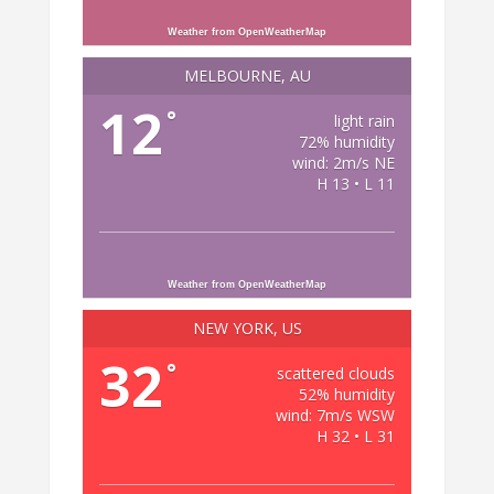
Weather from OpenWeatherMap
MELBOURNE, AU
12
°
light rain
72% humidity
wind: 2m/s NE
H 13 • L 11
Weather from OpenWeatherMap
NEW YORK, US
32
°
scattered clouds
52% humidity
wind: 7m/s WSW
H 32 • L 31