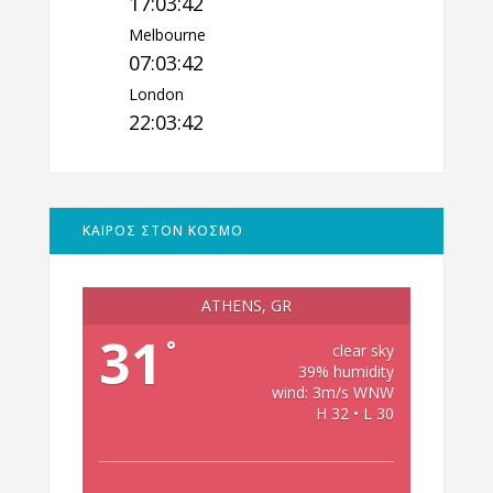
17:03:43
Melbourne
07:03:43
London
22:03:43
ΚΑΙΡΟΣ ΣΤΟΝ ΚΟΣΜΟ
ATHENS, GR
31
°
clear sky
39% humidity
wind: 3m/s WNW
H 32 • L 30