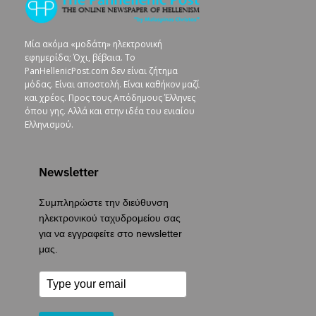
Μία ακόμα «μοδάτη» ηλεκτρονική
εφημερίδα; Όχι, βέβαια. To
PanHellenicPost.com δεν είναι ζήτημα
μόδας. Είναι αποστολή. Είναι καθήκον μαζί
και χρέος. Προς τους Απόδημους Έλληνες
όπου γης. Αλλά και στην ιδέα του ενιαίου
Ελληνισμού.
Newsletter
Συμπληρώστε την διεύθυνση
ηλεκτρονικού ταχυδρομείου σας
για να εγγραφείτε στο newsletter
μας.