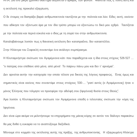
ΗΠΑ, για ένα μικρό χρονικό διάστημα αυξάνεται ο αριθμός των φόνων. Φαίνεται πως η ποινή αυτή και
η εκτέλεσή της προκαλεί εξαγρίωση.
Ο δε έτοιμος να διαπράξει βαριά ανθρωποκτονία ταυτίζεται με την πολιτεία και λέει: Είδες αυτή, εκείνον
που αδίκησε τον εξόντωσε άρα με τον ίδιο τρόπο μπορώ να εξοντώσω το δικό μου εχθρό. Ταυτίζεται
με την πολιτεία και περνά εύκολα και ο ίδιος με τη σειρά του στην ανθρωποκτονία.
Καταλαβαίνουμε λοιπόν πως η θανατική εκτέλεση δεν καταπραΰνει, δεν καταστέλλει.
Στην Ηλέκτρα του Σοφοκλή συναντάμε ένα ανάλογο συμπέρασμα.
Η Κλυταιμνήστρα σκότωσε τον Αγαμέμνονα κάτι που παραδέχεται και η ίδια στους στίχους 526-527 …
“ο πατέρας σου επέθανε από μένα, από μένα! Το παίρνω πάνω μου και δεν τ’ αρνιέμαι”.
Δεν αρνείται αυτήν την κατηγορία την οποία τέλεσε για δικούς της λόγους προφανώς. Ένας όμως και
σημαντικός είναι εκείνος που συναντάμε στους στοίχους 530-… “γιατί αυτός (ο Αγαμέμνονας) ήταν ο
μόνος Έλληνας που τόλμησε να προσφέρει την αδελφή σου (Ιφιγένεια) θυσία στους Θεούς”.
Άρα λοιπόν η Κλυταιμνήστρα σκότωσε τον Αγαμέμνονα επειδή ο τελευταίος σκότωσε την κόρη της
Ιφιγένεια.
Δεν είναι ώρα ακόμα να μελετήσουμε τα επιχειρήματα της μάνας-κόρης σε αυτόν τον διάλογο παρακάτω
θα μας δοθεί η ευκαιρία να το αναπτύξουμε διεξοδικά.
Μένουμε στο κομμάτι της εκτέλεσης αυτής της πράξης, της ανθρωποκτονίας. Η εξαγριωμένη Ηλέκτρα