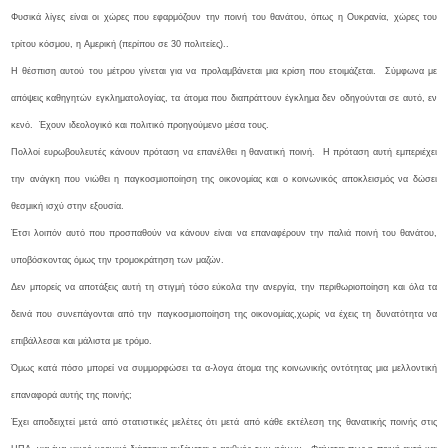
Φυσικά λίγες είναι οι χώρες που εφαρμόζουν την ποινή του θανάτου, όπως η Ουκρανία, χώρες του
τρίτου κόσμου, η Αμερική (περίπου σε 30 πολιτείες)..
Η θέσπιση αυτού του μέτρου γίνεται για να προλαμβάνεται μια κρίση που ετοιμάζεται. Σύμφωνα με
απόψεις καθηγητών εγκληματολογίας, τα άτομα που διαπράττουν έγκλημα δεν οδηγούνται σε αυτό, εν
κενό. Έχουν ιδεολογικό και πολιτικό προηγούμενο μέσα τους.
Πολλοί ευρωβουλευτές κάνουν πρόταση να επανέλθει η θανατική ποινή. Η πρόταση αυτή εμπεριέχει
την ανάγκη που νιώθει η παγκοσμιοποίηση της οικονομίας και ο κοινωνικός αποκλεισμός να δώσει
θεσμική ισχύ στην εξουσία.
Έτσι λοιπόν αυτό που προσπαθούν να κάνουν είναι να επαναφέρουν την παλιά ποινή του θανάτου,
υποβόσκοντας όμως την τρομοκράτηση των μαζών.
Δεν μπορείς να αποτάξεις αυτή τη στιγμή τόσο εύκολα την ανεργία, την περιθωριοποίηση και όλα τα
δεινά που συνεπάγονται από την παγκοσμιοποίηση της οικονομίας,χωρίς να έχεις τη δυνατότητα να
επιβάλλεσαι και μάλιστα με τρόμο.
Όμως κατά πόσο μπορεί να συμμορφώσει τα α-λογα άτομα της κοινωνικής οντότητας μια μελλοντική
επαναφορά αυτής της ποινής;
Έχει αποδειχτεί μετά από στατιστικές μελέτες ότι μετά από κάθε εκτέλεση της θανατικής ποινής στις