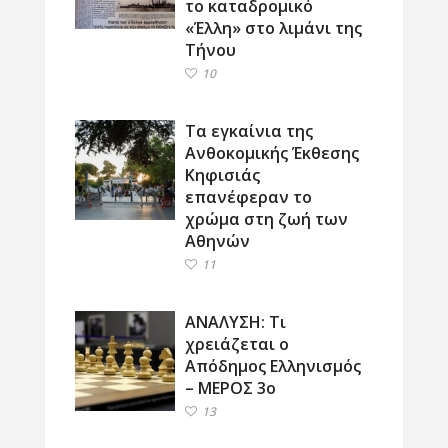
το καταδρομικό
«Έλλη» στο λιμάνι της
Τήνου
10
Τα εγκαίνια της
Ανθοκομικής Έκθεσης
Κηφισιάς
επανέφεραν το
χρώμα στη ζωή των
Αθηνών
11
ΑΝΑΛΥΣΗ: Τι
χρειάζεται ο
Απόδημος Ελληνισμός
– ΜΕΡΟΣ 3ο
13