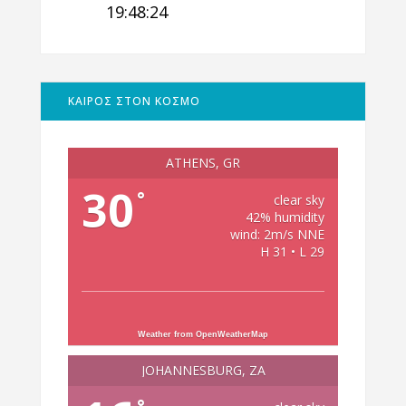
19:48:25
ΚΑΙΡΟΣ ΣΤΟΝ ΚΟΣΜΟ
ATHENS, GR
30
°
clear sky
42% humidity
wind: 2m/s NNE
H 31 • L 29
Weather from OpenWeatherMap
JOHANNESBURG, ZA