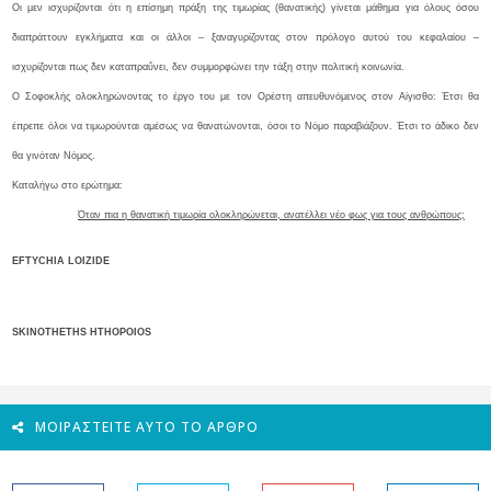
Οι μεν ισχυρίζονται ότι η επίσημη πράξη της τιμωρίας (θανατικής) γίνεται μάθημα για όλους όσου
διαπράττουν εγκλήματα και οι άλλοι – ξαναγυρίζοντας στον πρόλογο αυτού του κεφαλαίου –
ισχυρίζονται πως δεν καταπραΰνει, δεν συμμορφώνει την τάξη στην πολιτική κοινωνία.
Ο Σοφοκλής ολοκληρώνοντας το έργο του με τον Ορέστη απευθυνόμενος στον Αίγισθο: Έτσι θα
έπρεπε όλοι να τιμωρούνται αμέσως να θανατώνονται, όσοι το Νόμο παραβιάζουν. Έτσι το άδικο δεν
θα γινόταν Νόμος.
Καταλήγω στο ερώτημα:
Όταν πια η θανατική τιμωρία ολοκληρώνεται, ανατέλλει νέο φως για τους ανθρώπους;
EFTYCHIA LOIZIDE
SKINOTHETHS HTHOPOIOS
ΜΟΙΡΑΣΤΕΊΤΕ ΑΥΤΌ ΤΟ ΆΡΘΡΟ