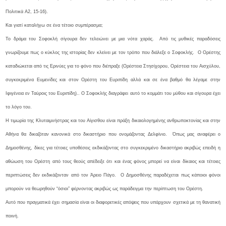
Πολιτικά Α2, 15-16).
Και γιατί καταλήγω σε ένα τέτοιο συμπέρασμα;
Το δράμα του Σοφοκλή σίγουρα δεν τελειώνει με μια νότα χαράς. Από τις μυθικές παραδόσεις
γνωρίζουμε πως ο κύκλος της ιστορίας δεν κλείνει με τον τρόπο που διάλεξε ο Σοφοκλής. Ο Ορέστης
καταδιώκεται από τις Ερινύες για το φόνο που διέπραξε (Ορέστεια Στησίχορου, Ορέστεια του Αισχύλου,
συγκεκριμένα Ευμενίδες και στον Ορέστη του Ευριπίδη αλλά και σε ένα βαθμό θα λέγαμε στην
Ιφιγένεια εν Ταύροις του Ευριπίδη).. Ο Σοφοκλής διαγράφει αυτό το κομμάτι του μύθου και σίγουρα έχει
το λόγο του.
Η τιμωρία της Κλυταιμνήστρας και του Αίγισθου είναι πράξη δικαιολογημένης ανθρωποκτονίας και στην
Αθήνα θα δικαζόταν κανονικά στο δικαστήριο που ονομάζοντας Δελφίνιο. Όπως μας αναφέρει ο
Δημοσθένης, δίκες για τέτοιες υποθέσεις εκδικάζοντας στο συγκεκριμένο δικαστήριο ακριβώς επειδή η
αθώωση του Ορέστη από τους θεούς απέδειξε ότι και ένας φόνος μπορεί να είναι δίκαιος και τέτοιες
περιπτώσεις δεν εκδικάζονταν από τον Άρειο Πάγο. Ο Δημοσθένης παραδέχεται πως κάποιοι φόνοι
μπορούν να θεωρηθούν “όσιοι” φέρνοντας ακριβώς ως παράδειγμα την περίπτωση του Ορέστη.
Αυτό που πραγματικά έχει σημασία είναι οι διαφορετικές απόψεις που υπάρχουν σχετικά με τη θανατική
ποινή.