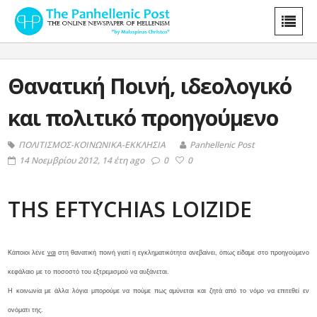
Θανατική Ποινή‏, ιδεολογικό
και πολιτικό προηγούμενο
ΠΟΛΙΤΙΣΜΟΣ-ΚΟΙΝΩΝΙΚΑ-ΕΚΚΛΗΣΙΑ
Panhellenic Post
14 Νοεμβρίου 2012, 14 έτη ago
0
0
THS EFTYCHIAS LOIZIDE
Κάποιοι λένε
ναι
στη θανατική ποινή γιατί η εγκληματικότητα ανεβαίνει, όπως είδαμε στο προηγούμενο
κεφάλαιο με το ποσοστό του εξτρεμισμού να αυξάνεται.
Η κοινωνία με άλλα λόγια μπορούμε να πούμε πως αμύνεται και ζητά από το νόμο να επιτεθεί εν
ονόματι της.