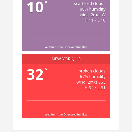
10
°
scattered clouds
88% humidity
wind: 2m/s W
H 11 • L 10
Weather from OpenWeatherMap
NEW YORK, US
32
°
broken clouds
67% humidity
wind: 2m/s SSE
H 34 • L 31
Weather from OpenWeatherMap