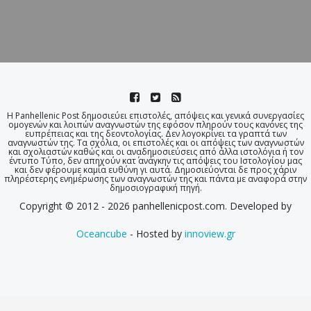
Η Panhellenic Post δημοσιεύει επιστολές, απόψεις και γενικά συνεργασίες
ομογενών και λοιπών αναγνωστών της εφόσον πληρούν τους κανόνες της
ευπρέπειας και της δεοντολογίας. Δεν λογοκρίνει τα γραπτά των
αναγνωστών της. Τα σχόλια, οι επιστολές και οι απόψεις των αναγνωστών
και σχολιαστών καθώς και οι αναδημοσιεύσεις από άλλα ιστολόγια ή τον
έντυπο Τύπο, δεν απηχούν κατ΄ ανάγκην τις απόψεις του Ιστολογίου μας
και δεν φέρουμε καμία ευθύνη γι αυτά. Δημοσιεύονται δε προς χάριν
πληρέστερης ενημέρωσης των αναγνωστών της και πάντα με αναφορά στην
δημοσιογραφική πηγή.
Copyright © 2012 - 2026 panhellenicpost.com. Developed by
Oceancube
- Hosted by
innoview.gr