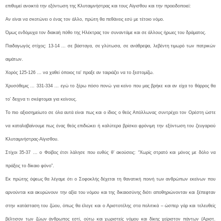
επιθυμεί ανοικτά την εξόντωση της Κλυταιμνήστρας και τους Αίγισθου και την προειδοποιεί:
Αν είναι να σκοτώνει ο ένας τον άλλο, πρώτη θα πεθάνεις εσύ με τέτοιο νόμο.
Όμως ενδόμυχα τον διακαή πόθο της Ηλέκτρας τον συναντάμε και σε άλλους ήρωες του δράματος.
Παιδαγωγός στίχος: 13-14 … σε βάσταγα, σε γλύτωσα, σε ανάθρεψα, λεβέντη τιμωρό των πατρικών
αιμάτων.
Χορός 125-126 … να χαθεί όποιος τα’ πραξε αν ταιριάζει να το ξεστομίζω.
Χρυσόθεμις … 331-334 … εγώ το ξέρω πόσο πονώ για κείνο που μας βρήκε και αν είχα το θάρρος θα
το’ δειχνα τι σκέφτομαι για κείνους.
Το πιο αξιοσημείωτο σε όλα αυτά είναι πως και ο ίδιος ο θεός Απόλλωνας συντρέχει τον Ορέστη ώστε
να καταλαβαίνουμε πως ένας θεός επιδιώκει ή καλύτερα βρίσκει φρόνιμη την εξόντωση του ζευγαριού
Κλυταιμνήστρας-Αίγισθου.
Στίχοι 35-37 … ο Φοίβος έτσι λάλησε που ευθύς θ’ ακούσεις: “Χωρίς στρατό και μόνος με δόλο να
πράξεις το δίκαιο φόνο”.
Εκ πρώτης όψεως θα λέγαμε ότι ο Σοφοκλής δέχεται τη θανατική ποινή των ανθρώπων εκείνων που
αρνούνται και ακυρώνουν την αξία του νόμου και της δικαιοσύνης διότι αποθηριώνονταν και ξέπεφταν
στην κατάσταση του ζώου, όπως θα έλεγε και ο Αριστοτέλης στα πολιτικά – ώσπερ γάρ και τελευθείς
βέλτισον των ζώων άνθρωπος εστί, ούτω και χωριστείς νόμου και δίκης χείριστον πάντων (Αριστ.