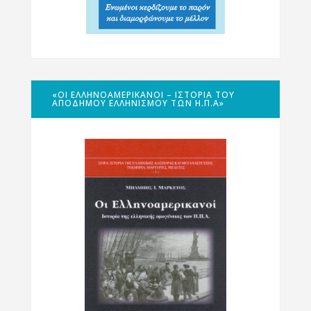
«ΟΙ ΕΛΛΗΝΟΑΜΕΡΙΚΑΝΟΊ – ΙΣΤΟΡΊΑ ΤΟΥ
ΑΠΌΔΗΜΟΥ ΕΛΛΗΝΙΣΜΟΎ ΤΩΝ Η.Π.Α»