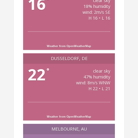
16
°
clear sky
18% humidity
wind: 2m/s SE
H 16 • L 16
Weather from OpenWeatherMap
DÜSSELDORF, DE
22
°
clear sky
47% humidity
wind: 8m/s WNW
H 22 • L 21
Weather from OpenWeatherMap
MELBOURNE, AU