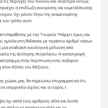
 τις περιοχές του Ιουνίου και ιδιαίτερα νοτίως
α προέχει η επιδίωξη ανεύρεσης και εκμετάλλευσης
ιοχών, όχι μόνον λόγω της αναμενομένης
ε τον τρόπο αυτό
 αντιπαράθεσης με την Τουρκία. Υπάρχει όμως και
ως ημίκλειστη θάλασσα, με τεράστιο αριθμό νήσων
ί μια σταδιακή οικολογική μόλυνση από
κασία της άντλησης πετρελαίου. Η καταστροφή
αναστρέψιμη στην περίπτωση ενός σοβαρού
 στον Κόλπο του Μεξικού.
της χώρας μας, θα σημειώσω επιγραμματικά ότι,
νη ισορροπία ισχύος και το εύρος τ
ψη όχι απλά τους αριθμούς αλλά και λοιπά
ν γεωπολιτικό παράγοντα αλλά και το