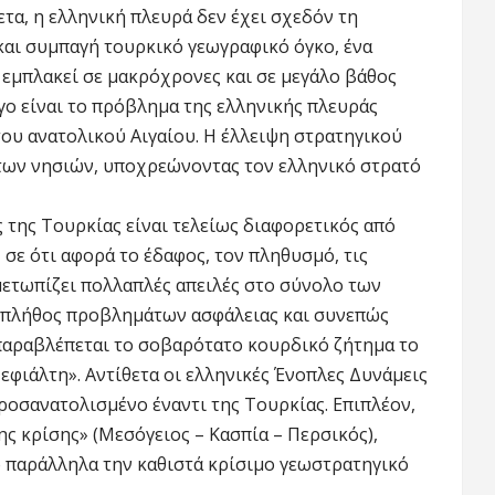
ετα, η ελληνική πλευρά δεν έχει σχεδόν τη
και συμπαγή τουρκικό γεωγραφικό όγκο, ένα
 εμπλακεί σε μακρόχρονες και σε μεγάλο βάθος
γο είναι το πρόβλημα της ελληνικής πλευράς
του ανατολικού Αιγαίου. Η έλλειψη στρατηγικού
των νησιών, υποχρεώνοντας τον ελληνικό στρατό
 της Τουρκίας είναι τελείως διαφορετικός από
, σε ότι αφορά το έδαφος, τον πληθυσμό, τις
ιμετωπίζει πολλαπλές απειλές στο σύνολο των
ί πλήθος προβλημάτων ασφάλειας και συνεπώς
παραβλέπεται το σοβαρότατο κουρδικό ζήτημα το
εφιάλτη». Αντίθετα οι ελληνικές Ένοπλες Δυνάμεις
οσανατολισμένο έναντι της Τουρκίας. Επιπλέον,
ης κρίσης» (Μεσόγειος – Κασπία – Περσικός),
ώ παράλληλα την καθιστά κρίσιμο γεωστρατηγικό