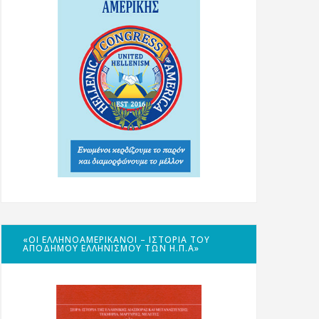
«ΟΙ ΕΛΛΗΝΟΑΜΕΡΙΚΑΝΟΊ – ΙΣΤΟΡΊΑ ΤΟΥ
ΑΠΌΔΗΜΟΥ ΕΛΛΗΝΙΣΜΟΎ ΤΩΝ Η.Π.Α»