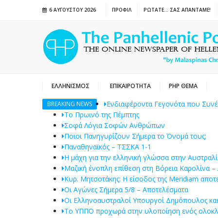
6 ΑΥΓΟΎΣΤΟΥ 2026
ΠΡΟΦΙΛ
ΡΩΤΑΤΕ… ΣΑΣ ΑΠΑΝΤΑΜΕ!
ΕΛΛΗΝΙΣΜΟΣ
ΕΠΙΚΑΙΡΟΤΗΤΑ
PHP ΘΕΜΑ
Ενδιαφέροντα Γεγονότα που Συν
BREAKING NEWS
Το Πρωινό της Πέμπτης
Σοφά Λόγια Σοφών Ανθρώπων
Ποιοι Πανηγυρίζουν Σήμερα το Όνομά τους;
Παναθηναϊκός – ΤΣΣΚΑ 1-1
Η μάχη για την ελληνική γλώσσα στην Αυστραλί
Μαζική ένοπλη επίθεση στη Βόρεια Καρολίνα – 
Κυρ. Μητσοτάκης: Η είσοδος της Meridiam αποτ
Οι Αγώνες Σήμερα 5/8 – Αποτελέσματα
Οι Ελληνοαυστραλοί Υπουργοί Δημόπουλος και 
Το ΥΠΠΟ προχωρά στην υλοποίηση ενός ολοκλη