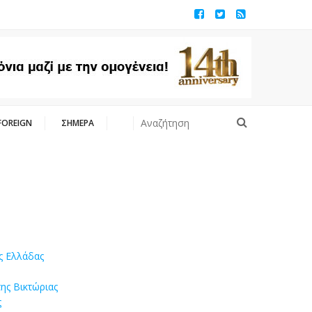
FOREIGN
ΣΗΜΕΡΑ
ς Ελλάδας
ης Βικτώριας
ς