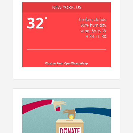
NEW YORK, US
32
°
broken clouds
65% humidity
wind: 5m/s W
H 34 • L 30
Weather from OpenWeatherMap