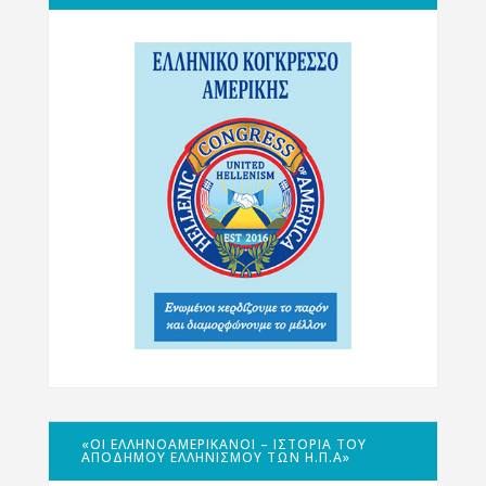
«ΟΙ ΕΛΛΗΝΟΑΜΕΡΙΚΑΝΟΊ – ΙΣΤΟΡΊΑ ΤΟΥ
ΑΠΌΔΗΜΟΥ ΕΛΛΗΝΙΣΜΟΎ ΤΩΝ Η.Π.Α»