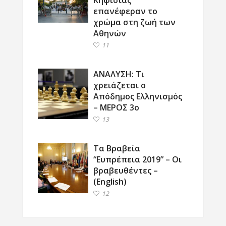
επανέφεραν το
χρώμα στη ζωή των
Αθηνών
11
ΑΝΑΛΥΣΗ: Τι
χρειάζεται ο
Απόδημος Ελληνισμός
– ΜΕΡΟΣ 3ο
13
Τα Βραβεία
“Ευπρέπεια 2019” – Οι
βραβευθέντες –
(English)
12