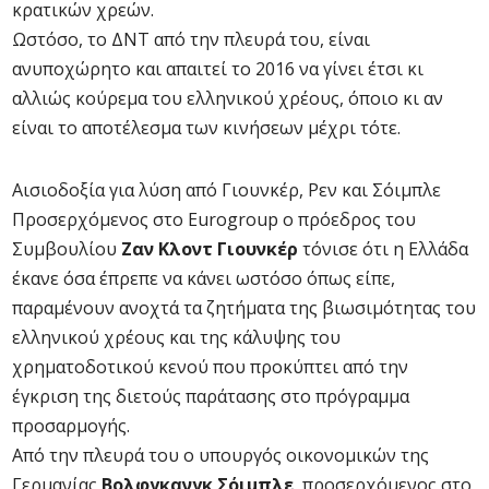
κρατικών χρεών.
Ωστόσο, το ΔΝΤ από την πλευρά του, είναι
ανυποχώρητο και απαιτεί το 2016 να γίνει έτσι κι
αλλιώς κούρεμα του ελληνικού χρέους, όποιο κι αν
είναι το αποτέλεσμα των κινήσεων μέχρι τότε.
Αισιοδοξία για λύση από Γιουνκέρ, Ρεν και Σόιμπλε
Προσερχόμενος στο Eurogroup ο πρόεδρος του
Συμβουλίου
Ζαν Κλοντ Γιουνκέρ
τόνισε ότι η Ελλάδα
έκανε όσα έπρεπε να κάνει ωστόσο όπως είπε,
παραμένουν ανοχτά τα ζητήματα της βιωσιμότητας του
ελληνικού χρέους και της κάλυψης του
χρηματοδοτικού κενού που προκύπτει από την
έγκριση της διετούς παράτασης στο πρόγραμμα
προσαρμογής.
Από την πλευρά του ο υπουργός οικονομικών της
Γερμανίας
Βολφγκανγκ Σόιμπλε
, προσερχόμενος στο