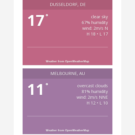
DÜSSELDORF, DE
17
°
clear sky
67% humidity
wind: 2m/s N
H 18 • L 17
Weather from OpenWeatherMap
MELBOURNE, AU
11
°
overcast clouds
81% humidity
wind: 2m/s NNE
H 12 • L 10
Weather from OpenWeatherMap