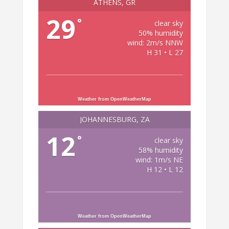
ATHENS, GR
29
°
clear sky
50% humidity
wind: 2m/s NNW
H 31 • L 27
Weather from OpenWeatherMap
JOHANNESBURG, ZA
12
°
clear sky
58% humidity
wind: 1m/s NE
H 12 • L 12
Weather from OpenWeatherMap