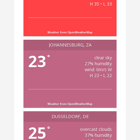
H 35 • L 33
Weather from OpenWeatherMap
JOHANNESBURG, ZA
23
°
clear sky
27% humidity
wind: 0m/s W
H 23 • L 22
Weather from OpenWeatherMap
DÜSSELDORF, DE
25
°
overcast clouds
37% humidity