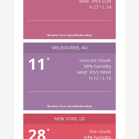
wind: 7m/s SSW
H 27 • L 24
Weather from OpenWeatherMap
MELBOURNE, AU
11
°
overcast clouds
88% humidity
wind: 3m/s NNW
H 12 • L 10
Weather from OpenWeatherMap
NEW YORK, US
28
°
few clouds
84% humidity