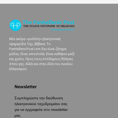
Μία ακόμα «μοδάτη» ηλεκτρονική
εφημερίδα; Όχι, βέβαια. To
PanHellenicPost.com δεν είναι ζήτημα
μόδας. Είναι αποστολή. Είναι καθήκον μαζί
και χρέος. Προς τους Απόδημους Έλληνες
όπου γης. Αλλά και στην ιδέα του ενιαίου
Ελληνισμού.
Newsletter
Συμπληρώστε την διεύθυνση
ηλεκτρονικού ταχυδρομείου σας
για να εγγραφείτε στο newsletter
μας.