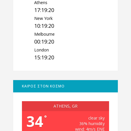
Athens
17:19:21
New York
10:19:21
Melbourne
00:19:21
London
15:19:21
ΚΑΙΡΟΣ ΣΤΟΝ ΚΟΣΜΟ
ATHENS, GR
34
°
clear sky
36% humidity
wind: 4m/s ENE