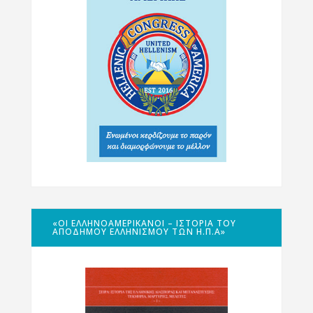
«ΟΙ ΕΛΛΗΝΟΑΜΕΡΙΚΑΝΟΊ – ΙΣΤΟΡΊΑ ΤΟΥ
ΑΠΌΔΗΜΟΥ ΕΛΛΗΝΙΣΜΟΎ ΤΩΝ Η.Π.Α»