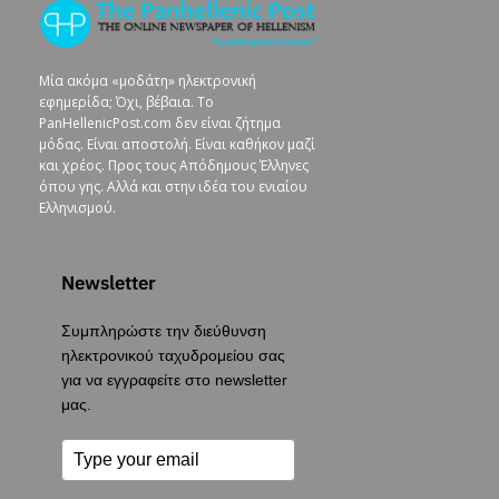
Μία ακόμα «μοδάτη» ηλεκτρονική
εφημερίδα; Όχι, βέβαια. To
PanHellenicPost.com δεν είναι ζήτημα
μόδας. Είναι αποστολή. Είναι καθήκον μαζί
και χρέος. Προς τους Απόδημους Έλληνες
όπου γης. Αλλά και στην ιδέα του ενιαίου
Ελληνισμού.
Newsletter
Συμπληρώστε την διεύθυνση
ηλεκτρονικού ταχυδρομείου σας
για να εγγραφείτε στο newsletter
μας.