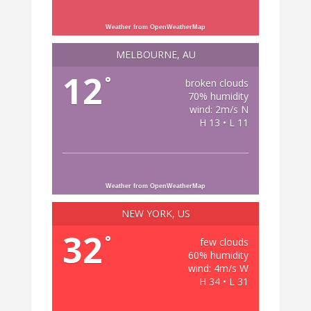
Weather from OpenWeatherMap
MELBOURNE, AU
12
°
broken clouds
70% humidity
wind: 2m/s N
H 13 • L 11
Weather from OpenWeatherMap
NEW YORK, US
32
°
few clouds
60% humidity
wind: 4m/s W
H 34 • L 31