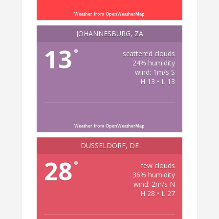
Weather from OpenWeatherMap
JOHANNESBURG, ZA
13
°
scattered clouds
24% humidity
wind: 1m/s S
H 13 • L 13
Weather from OpenWeatherMap
DÜSSELDORF, DE
28
°
few clouds
36% humidity
wind: 2m/s N
H 28 • L 27