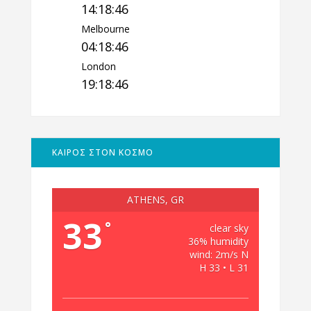
14:18:46
Melbourne
04:18:46
London
19:18:46
ΚΑΙΡΟΣ ΣΤΟΝ ΚΟΣΜΟ
ATHENS, GR
33
°
clear sky
36% humidity
wind: 2m/s N
H 33 • L 31