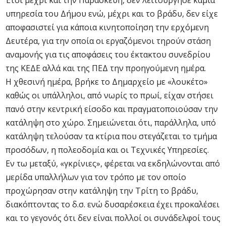
Έτσι μέχρι και την Παρασκευή, δεν λειτούργησε καμία
υπηρεσία του Δήμου ενώ, μέχρι και το βράδυ, δεν είχε
αποφασιστεί για κάποια κινητοποίηση την ερχόμενη
Δευτέρα, για την οποία οι εργαζόμενοι τηρούν στάση
αναμονής για τις αποφάσεις του έκτακτου συνεδρίου
της ΚΕΔΕ αλλά και της ΠΕΔ την προηγούμενη ημέρα.
Η χθεσινή ημέρα, βρήκε το Δημαρχείο με «λουκέτο»
καθώς οι υπάλληλοι, από νωρίς το πρωί, είχαν στήσει
πανό στην κεντρική είσοδο και πραγματοποιούσαν την
κατάληψη στο χώρο. Σημειώνεται ότι, παράλληλα, υπό
κατάληψη τελούσαν τα κτίρια που στεγάζεται το τμήμα
προσόδων, η πολεοδομία και οι Τεχνικές Υπηρεσίες.
Εν τω μεταξύ, «γκρίνιες», φέρεται να εκδηλώνονται από
μερίδα υπαλλήλων για τον τρόπο με τον οποίο
προχώρησαν στην κατάληψη την Τρίτη το βράδυ,
διακόπτοντας το δ.σ. ενώ δυσαρέσκεια έχει προκαλέσει
και το γεγονός ότι δεν είναι πολλοί οι συνάδελφοί τους