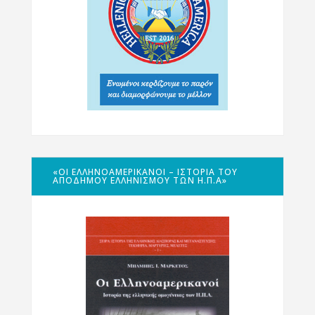
«ΟΙ ΕΛΛΗΝΟΑΜΕΡΙΚΑΝΟΊ – ΙΣΤΟΡΊΑ ΤΟΥ
ΑΠΌΔΗΜΟΥ ΕΛΛΗΝΙΣΜΟΎ ΤΩΝ Η.Π.Α»