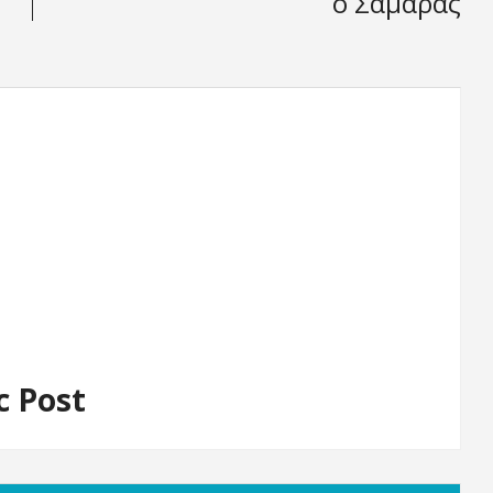
ο Σαμαράς
c Post