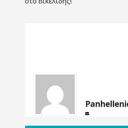
στο Βικελίδης!
Panhelleni