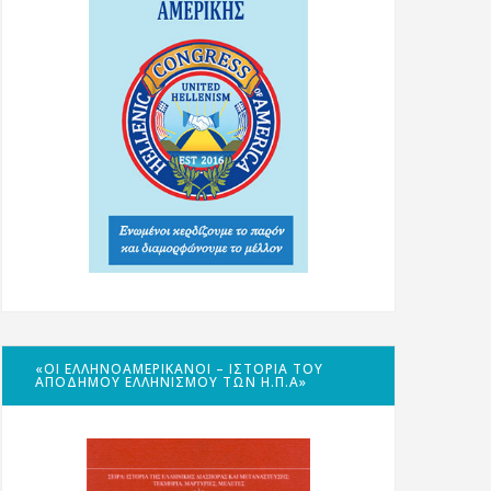
«ΟΙ ΕΛΛΗΝΟΑΜΕΡΙΚΑΝΟΊ – ΙΣΤΟΡΊΑ ΤΟΥ
ΑΠΌΔΗΜΟΥ ΕΛΛΗΝΙΣΜΟΎ ΤΩΝ Η.Π.Α»