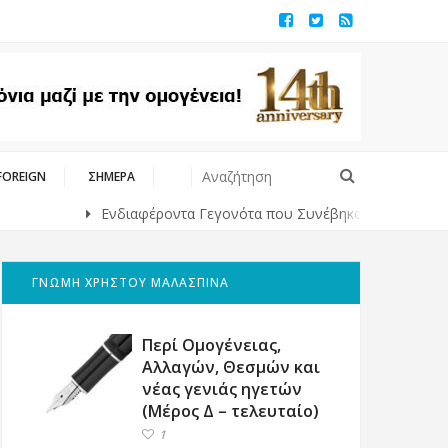
FOREIGN
ΣΗΜΕΡΑ
Ενδιαφέροντα Γεγονότα που Συνέβηκαν Κάποτε στο Παρελθ
ΓΝΩΜΗ ΧΡΗΣΤΟΥ ΜΑΛΑΣΠΙΝΑ
Περί Ομογένειας,
Αλλαγών, Θεσμών και
νέας γενιάς ηγετών
(Μέρος Δ – τελευταίο)
1