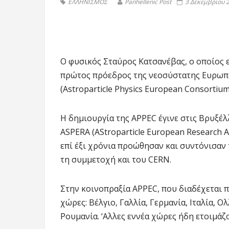
ΕΛΛΗΝΙΣΜΟΣ
Panhellenic Post
3 Δεκεμβρίου 2
Ο φυσικός Σταύρος Κατσανέβας, ο οποίος ε
πρώτος πρόεδρος της νεοσύστατης Ευρωπ
(Astroparticle Physics European Consortiu
Η δημιουργία της APPEC έγινε στις Βρυξέ
ASPERA (AStroparticle European Research 
επί έξι χρόνια προώθησαν και συντόνισαν
τη συμμετοχή και του CERN.
Στην κοινοπραξία APPEC, που διαδέχεται 
χώρες: Βέλγιο, Γαλλία, Γερμανία, Ιταλία, Ο
Ρουμανία. ‘Αλλες εννέα χώρες ήδη ετοιμάζ