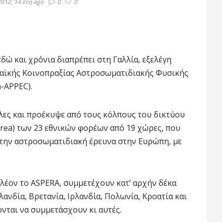
012, 14 έτη ago
0
0
δώ και χρόνια διαπρέπει στη Γαλλία, εξελέγη
αϊκής Κοινοπραξίας Αστροσωματιδιακής Φυσικής
m-APPEC).
λλες και προέκυψε από τους κόλπους του δικτύου
Area) των 23 εθνικών φορέων από 19 χώρες, που
 την αστροσωματιδιακή έρευνα στην Ευρώπη, με
πλέον το ASPERA, συμμετέχουν κατ’ αρχήν δέκα
λλανδία, Βρετανία, Ιρλανδία, Πολωνία, Κροατία και
ονται να συμμετάσχουν κι αυτές.