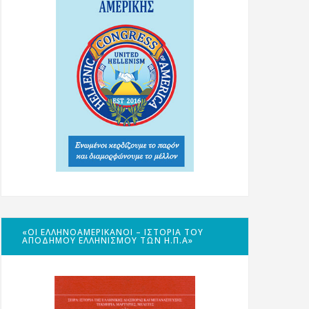
«ΟΙ ΕΛΛΗΝΟΑΜΕΡΙΚΑΝΟΊ – ΙΣΤΟΡΊΑ ΤΟΥ
ΑΠΌΔΗΜΟΥ ΕΛΛΗΝΙΣΜΟΎ ΤΩΝ Η.Π.Α»