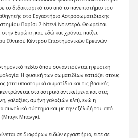
ρε το διδακτορικό του από το πανεπιστήμιο του
ι καθηγητής στο Εργαστήριο Αστροσωματιδιακής
ιστημίου Παρίσι 7-Ντενί Ντιντερό. Θεωρείται
στην Ευρώπη και, εδώ και χρόνια, παίζει
 του Εθνικού Κέντρου Επιστημονικών Ερευνών
στημονικό πεδίο όπου συναντιούνται η φυσική
μολογία. Η φυσική των σωματιδίων εστιάζει στους
ς (στα υποατομικά σωματίδια και τις βασικές
κεντρώνεται στα αστρικά αντικείμενα και στις
η, γαλαξίες, σμήνη γαλαξιών κλπ), ενώ η
α συνολικό σύστημα και με την εξέλιξή του από
 (Μπιγκ Μπανγκ).
ίνεται σε διαφόρων ειδών εργαστήρια, είτε σε