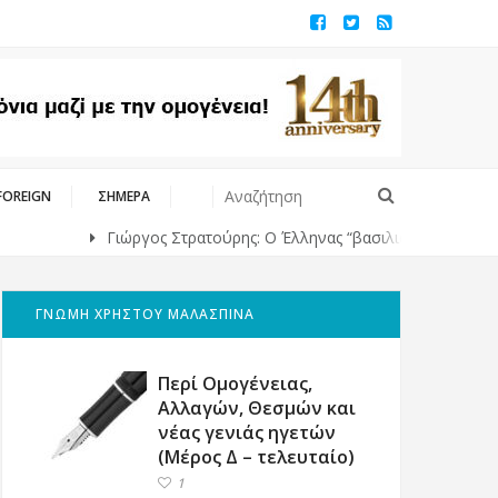
FOREIGN
ΣΗΜΕΡΑ
Γιώργος Στρατούρης: Ο Έλληνας “βασιλιάς” της υψηλής ραπτική
ΓΝΩΜΗ ΧΡΗΣΤΟΥ ΜΑΛΑΣΠΙΝΑ
Περί Ομογένειας,
Αλλαγών, Θεσμών και
νέας γενιάς ηγετών
(Μέρος Δ – τελευταίο)
1