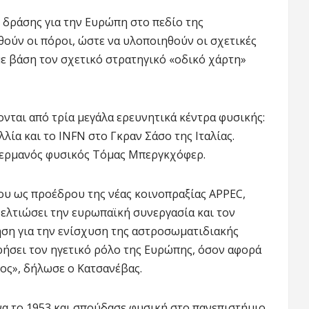
ο δράσης για την Ευρώπη στο πεδίο της
θούν οι πόροι, ώστε να υλοποιηθούν οι σχετικές
με βάση τον σχετικό στρατηγικό «οδικό χάρτη»
νται από τρία μεγάλα ερευνητικά κέντρα φυσικής:
λία και το INFN στο Γκραν Σάσο της Ιταλίας.
 γερμανός φυσικός Τόμας Μπεργκχόφερ.
μου ως προέδρου της νέας κοινοπραξίας APPEC,
βελτιώσει την ευρωπαϊκή συνεργασία και τον
ση για την ενίσχυση της αστροσωματιδιακής
ρήσει τον ηγετικό ρόλο της Ευρώπης, όσον αφορά
ος», δήλωσε ο Κατσανέβας.
α το 1953 και σπούδασε φυσική στο πανεπιστήμιο