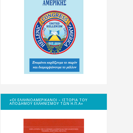
«ΟΙ ΕΛΛΗΝΟΑΜΕΡΙΚΑΝΟΊ – ΙΣΤΟΡΊΑ ΤΟΥ
ΑΠΌΔΗΜΟΥ ΕΛΛΗΝΙΣΜΟΎ ΤΩΝ Η.Π.Α»