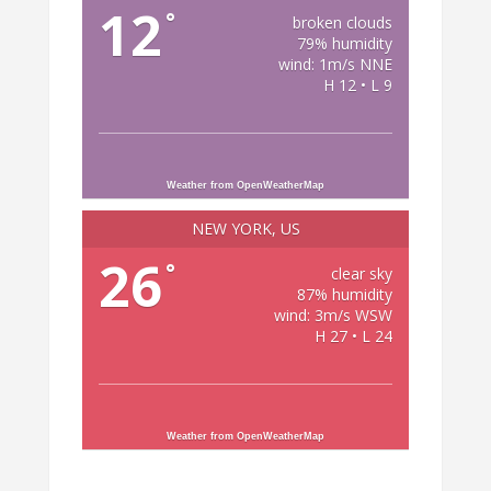
12
°
broken clouds
79% humidity
wind: 1m/s NNE
H 12 • L 9
Weather from OpenWeatherMap
NEW YORK, US
26
°
clear sky
87% humidity
wind: 3m/s WSW
H 27 • L 24
Weather from OpenWeatherMap