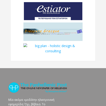
Μία ακόμα «μοδάτη» ηλεκτρονική
εφημερίδα; Όχι, βέβαια. To