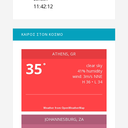
11:42:13
ΚΑΙΡΟΣ ΣΤΟΝ ΚΟΣΜΟ
ATHENS, GR
35
°
clear sky
41% humidity
wind: 3m/s NNE
H 36 • L 34
Weather from OpenWeatherMap
JOHANNESBURG, ZA