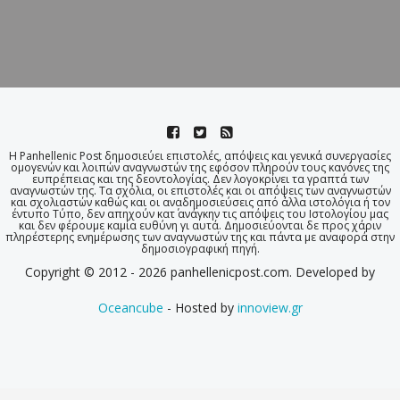
Η Panhellenic Post δημοσιεύει επιστολές, απόψεις και γενικά συνεργασίες
ομογενών και λοιπών αναγνωστών της εφόσον πληρούν τους κανόνες της
ευπρέπειας και της δεοντολογίας. Δεν λογοκρίνει τα γραπτά των
αναγνωστών της. Τα σχόλια, οι επιστολές και οι απόψεις των αναγνωστών
και σχολιαστών καθώς και οι αναδημοσιεύσεις από άλλα ιστολόγια ή τον
έντυπο Τύπο, δεν απηχούν κατ΄ ανάγκην τις απόψεις του Ιστολογίου μας
και δεν φέρουμε καμία ευθύνη γι αυτά. Δημοσιεύονται δε προς χάριν
πληρέστερης ενημέρωσης των αναγνωστών της και πάντα με αναφορά στην
δημοσιογραφική πηγή.
Copyright © 2012 - 2026 panhellenicpost.com. Developed by
Oceancube
- Hosted by
innoview.gr