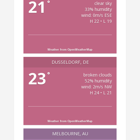
21
°
clear sky
33% humidity
wind: 0m/s ESE
H 22 • L 19
Weather from OpenWeatherMap
DÜSSELDORF, DE
23
°
broken clouds
52% humidity
wind: 2m/s NW
H 24 • L 21
Weather from OpenWeatherMap
MELBOURNE, AU