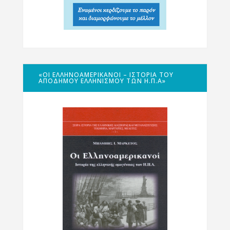
«ΟΙ ΕΛΛΗΝΟΑΜΕΡΙΚΑΝΟΊ – ΙΣΤΟΡΊΑ ΤΟΥ
ΑΠΌΔΗΜΟΥ ΕΛΛΗΝΙΣΜΟΎ ΤΩΝ Η.Π.Α»