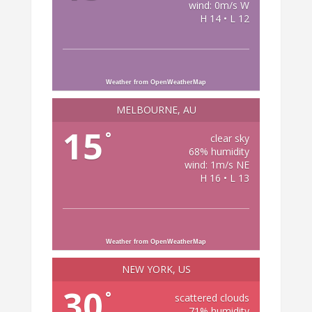
wind: 0m/s W
H 14 • L 12
Weather from OpenWeatherMap
MELBOURNE, AU
15
°
clear sky
68% humidity
wind: 1m/s NE
H 16 • L 13
Weather from OpenWeatherMap
NEW YORK, US
30
°
scattered clouds
71% humidity