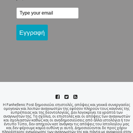
Εγγραφή
Η Panhellenic Post δημοσιεύει επιστολές, απόψεις και γενικά συνεργασίες
ομογενών και λοιπών αναγνωστών της εφόσον πληρούν τους κανόνες της
ευπρέπειας και της δεοντολογίας. Δεν λογοκρίνει τα γραπτά των
αναγνωστών της. Τα σχόλια, οι επιστολές και οι απόψεις των αναγνωστών
και σχολιαστών καθώς και οι αναδημοσιεύσεις από άλλα ιστολόγια ή τον
έντυπο Τύπο, δεν απηχούν κατ΄ ανάγκην τις απόψεις του Ιστολογίου μας
και δεν φέρουμε καμία ευθύνη γι αυτά. Δημοσιεύονται δε προς χάριν
πληρέστερης ενημέρωσης των αναγνωστών της και πάντα με αναφορά στην