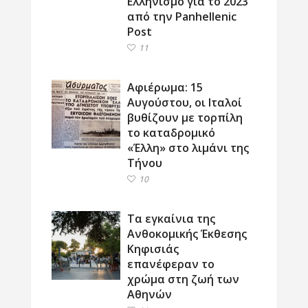
Ελληνισμό για το 2023
από την Panhellenic
Post
11
Αφιέρωμα: 15
Αυγούστου, οι Ιταλοί
βυθίζουν με τορπίλη
το καταδρομικό
«Έλλη» στο λιμάνι της
Τήνου
10
Τα εγκαίνια της
Ανθοκομικής Έκθεσης
Κηφισιάς
επανέφεραν το
χρώμα στη ζωή των
Αθηνών