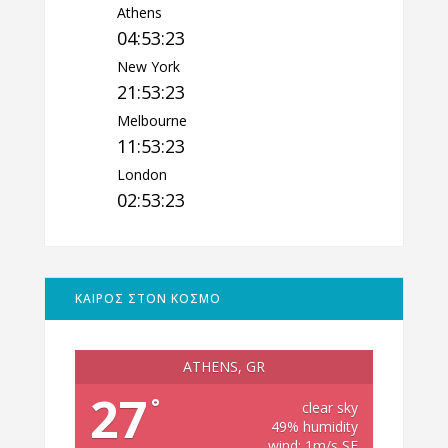
Athens
04:53:24
New York
21:53:24
Melbourne
11:53:24
London
02:53:24
ΚΑΙΡΟΣ ΣΤΟΝ ΚΟΣΜΟ
ATHENS, GR
27
°
clear sky
49% humidity
wind: 1m/s SE