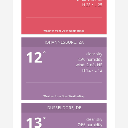
H 28 • L 25
Weather from OpenWeatherMap
JOHANNESBURG, ZA
12
°
clear sky
25% humidity
wind: 2m/s NE
H 12 • L 12
Weather from OpenWeatherMap
DÜSSELDORF, DE
13
°
clear sky
74% humidity