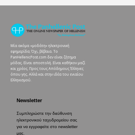
Μία ακόμα «μοδάτη» ηλεκτρονική
εφημερίδα; Όχι, βέβαια. To
PanHellenicPost.com δεν είναι ζήτημα
μόδας. Είναι αποστολή. Είναι καθήκον μαζί
και χρέος. Προς τους Απόδημους Έλληνες
όπου γης. Αλλά και στην ιδέα του ενιαίου
Ελληνισμού.
Newsletter
Συμπληρώστε την διεύθυνση
ηλεκτρονικού ταχυδρομείου σας
για να εγγραφείτε στο newsletter
μας.