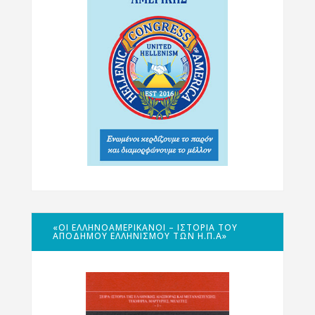
«ΟΙ ΕΛΛΗΝΟΑΜΕΡΙΚΑΝΟΊ – ΙΣΤΟΡΊΑ ΤΟΥ
ΑΠΌΔΗΜΟΥ ΕΛΛΗΝΙΣΜΟΎ ΤΩΝ Η.Π.Α»