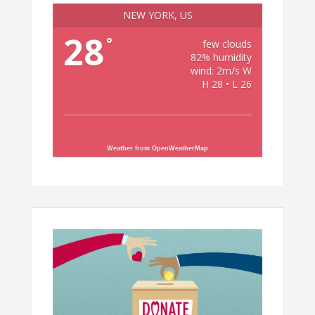
NEW YORK, US
28
°
few clouds
82% humidity
wind: 2m/s W
H 28 • L 26
Weather from OpenWeatherMap