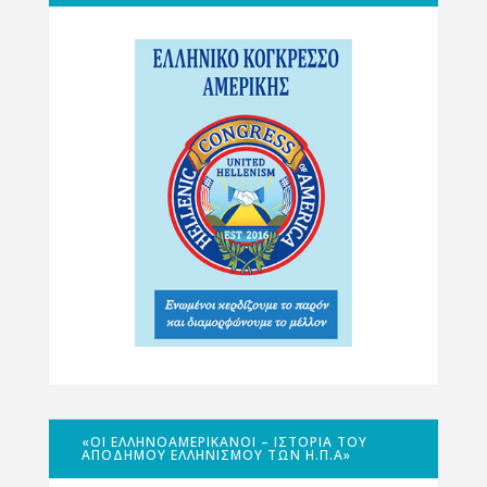
«ΟΙ ΕΛΛΗΝΟΑΜΕΡΙΚΑΝΟΊ – ΙΣΤΟΡΊΑ ΤΟΥ
ΑΠΌΔΗΜΟΥ ΕΛΛΗΝΙΣΜΟΎ ΤΩΝ Η.Π.Α»