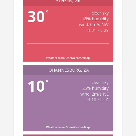
ATHENS, GR
30
°
clear sky
45% humidity
wind: 0m/s NW
H 31 • L 29
Weather from OpenWeatherMap
JOHANNESBURG, ZA
10
°
clear sky
25% humidity
wind: 2m/s NE
H 10 • L 10
Weather from OpenWeatherMap