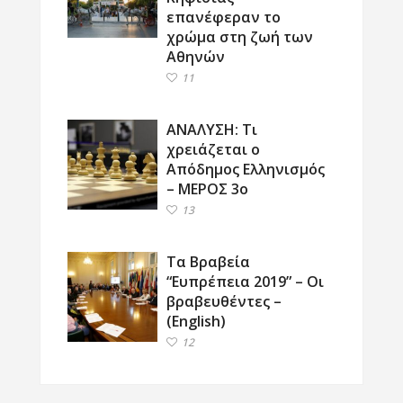
επανέφεραν το
χρώμα στη ζωή των
Αθηνών
11
ΑΝΑΛΥΣΗ: Τι
χρειάζεται ο
Απόδημος Ελληνισμός
– ΜΕΡΟΣ 3ο
13
Τα Βραβεία
“Ευπρέπεια 2019” – Οι
βραβευθέντες –
(English)
12