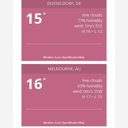
DÜSSELDORF, DE
15
°
few clouds
77% humidity
wind: 1m/s ESE
H 16 • L 12
Weather from OpenWeatherMap
MELBOURNE, AU
16
°
few clouds
63% humidity
wind: 0m/s SSW
H 17 • L 15
Weather from OpenWeatherMap