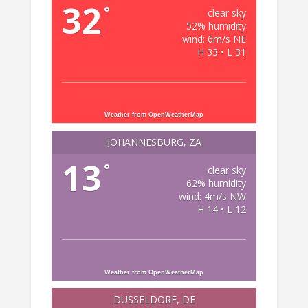
32
°
clear sky
52% humidity
wind: 6m/s NE
H 33 • L 31
Weather from OpenWeatherMap
JOHANNESBURG, ZA
13
°
clear sky
62% humidity
wind: 4m/s NW
H 14 • L 12
Weather from OpenWeatherMap
DÜSSELDORF, DE