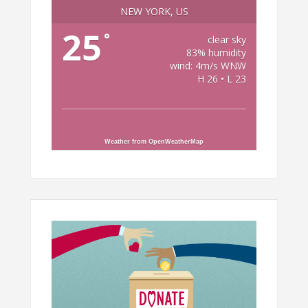
NEW YORK, US
25
°
clear sky
83% humidity
wind: 4m/s WNW
H 26 • L 23
Weather from OpenWeatherMap