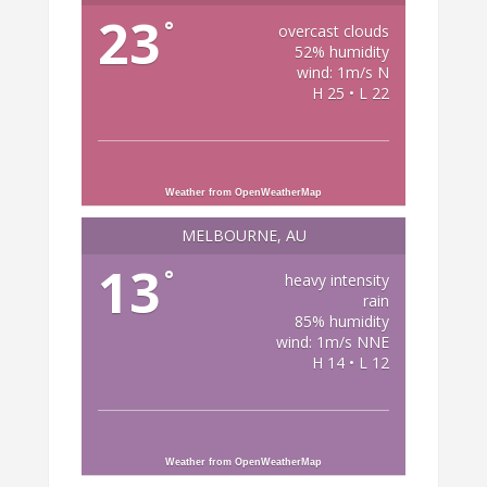
23
°
overcast clouds
52% humidity
wind: 1m/s N
H 25 • L 22
Weather from OpenWeatherMap
MELBOURNE, AU
13
°
heavy intensity
rain
85% humidity
wind: 1m/s NNE
H 14 • L 12
Weather from OpenWeatherMap