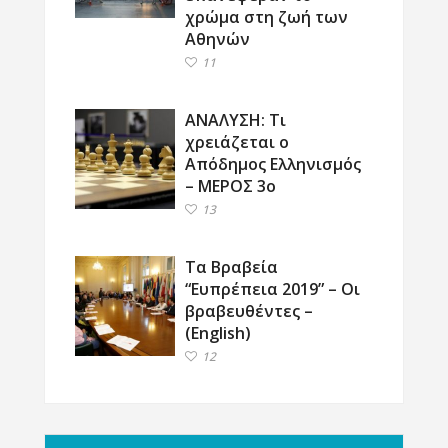
χρώμα στη ζωή των
Αθηνών
11
ΑΝΑΛΥΣΗ: Τι
χρειάζεται ο
Απόδημος Ελληνισμός
– ΜΕΡΟΣ 3ο
13
Τα Βραβεία
“Ευπρέπεια 2019” – Οι
βραβευθέντες –
(English)
12