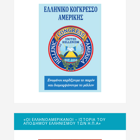
«ΟΙ ΕΛΛΗΝΟΑΜΕΡΙΚΑΝΟΊ – ΙΣΤΟΡΊΑ ΤΟΥ
ΑΠΌΔΗΜΟΥ ΕΛΛΗΝΙΣΜΟΎ ΤΩΝ Η.Π.Α»