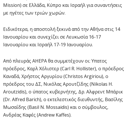
Mission) σε Ελλάδα, Κύπρο και Ισραήλ για συναντήσεις
με ηγέτες των τριών χωρών.
Ειδικότερα, η αποστολή ξεκινά από την Αθήνα στις 14
Ιανουαρίου και συνεχίζει σε Λευκωσία 16-17
Ιανουαρίου και Ισραήλ 17-19 Ιανουαρίου.
Από πλευράς AHEPA θα συμμετέχουν οι: Υπατος
πρόεδρος, Καρλ Χόλιστερ (Carl R. Hollister), ο πρόεδρος
Καναδά, Χρήστος Αργυρίου (Christos Argiriou), ο
πρόεδρος του ΔΣ, Νικόλας Αρουτζίδης (Nikolas H.
Aroutzidis), ο ύπατος κυβερνήτης, Δρ. Αλφρεντ Μπάρικ
(Dr. Alfred Barich), ο εκτελεστικός διευθυντής, Βασίλης
Μωσαΐδης (Basil N. Mossaidis) και ο σύμβουλος,
Ανδρέας Καφές (Andrew Kaffes).