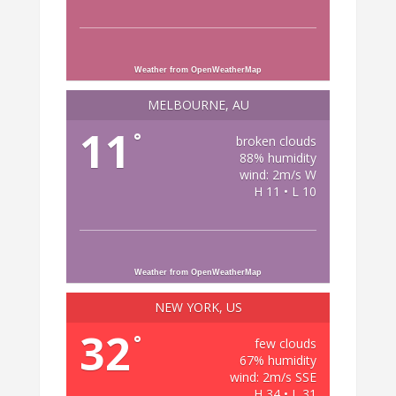
Weather from OpenWeatherMap
MELBOURNE, AU
11
°
broken clouds
88% humidity
wind: 2m/s W
H 11 • L 10
Weather from OpenWeatherMap
NEW YORK, US
32
°
few clouds
67% humidity
wind: 2m/s SSE
H 34 • L 31