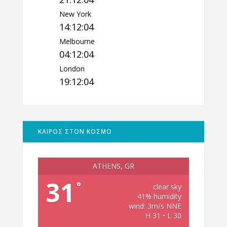
New York
14:12:05
Melbourne
04:12:05
London
19:12:05
ΚΑΙΡΟΣ ΣΤΟΝ ΚΟΣΜΟ
ATHENS, GR
31
°
clear sky
41% humidity
wind: 3m/s NNE
H 31 • L 30