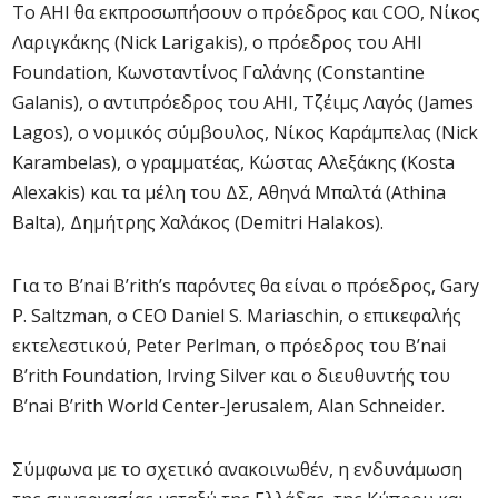
Το AHI θα εκπροσωπήσουν ο πρόεδρος και COO, Νίκος
Λαριγκάκης (Nick Larigakis), ο πρόεδρος του AHI
Foundation, Κωνσταντίνος Γαλάνης (Constantine
Galanis), o αντιπρόεδρος του AHI, Τζέιμς Λαγός (James
Lagos), ο νομικός σύμβουλος, Νίκος Καράμπελας (Nick
Karambelas), ο γραμματέας, Κώστας Αλεξάκης (Kosta
Alexakis) και τα μέλη του ΔΣ, Αθηνά Μπαλτά (Athina
Balta), Δημήτρης Χαλάκος (Demitri Halakos).
Για το B’nai B’rith’s παρόντες θα είναι ο πρόεδρος, Gary
P. Saltzman, ο CEO Daniel S. Mariaschin, ο επικεφαλής
εκτελεστικού, Peter Perlman, ο πρόεδρος του B’nai
B’rith Foundation, Irving Silver και ο διευθυντής του
B’nai B’rith World Center-Jerusalem, Alan Schneider.
Σύμφωνα με το σχετικό ανακοινωθέν, η ενδυνάμωση