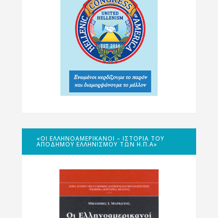
«ΟΙ ΕΛΛΗΝΟΑΜΕΡΙΚΑΝΟΊ – ΙΣΤΟΡΊΑ ΤΟΥ
ΑΠΌΔΗΜΟΥ ΕΛΛΗΝΙΣΜΟΎ ΤΩΝ Η.Π.Α»