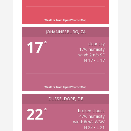
Weather from OpenWeatherMap
JOHANNESBURG, ZA
17
°
clear sky
17% humidity
wind: 2m/s SE
H 17 • L 17
Weather from OpenWeatherMap
DÜSSELDORF, DE
22
°
broken clouds
47% humidity
wind: 8m/s WSW
H 23 • L 21