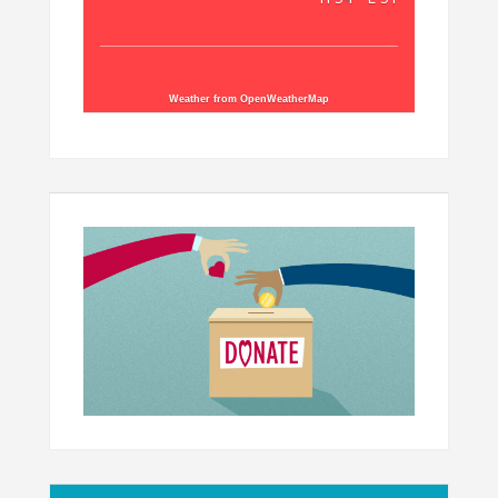
Weather from OpenWeatherMap