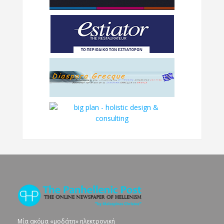
Μία ακόμα «μοδάτη» ηλεκτρονική