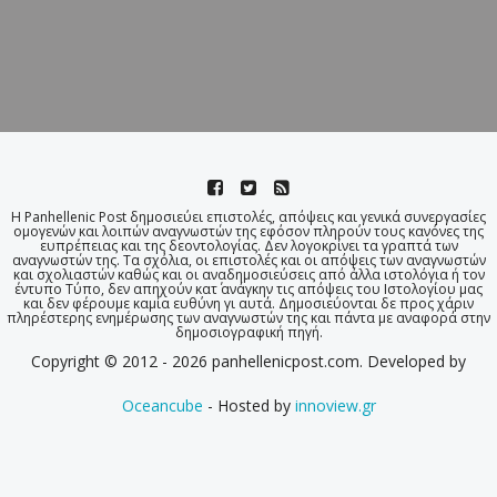
Η Panhellenic Post δημοσιεύει επιστολές, απόψεις και γενικά συνεργασίες
ομογενών και λοιπών αναγνωστών της εφόσον πληρούν τους κανόνες της
ευπρέπειας και της δεοντολογίας. Δεν λογοκρίνει τα γραπτά των
αναγνωστών της. Τα σχόλια, οι επιστολές και οι απόψεις των αναγνωστών
και σχολιαστών καθώς και οι αναδημοσιεύσεις από άλλα ιστολόγια ή τον
έντυπο Τύπο, δεν απηχούν κατ΄ ανάγκην τις απόψεις του Ιστολογίου μας
και δεν φέρουμε καμία ευθύνη γι αυτά. Δημοσιεύονται δε προς χάριν
πληρέστερης ενημέρωσης των αναγνωστών της και πάντα με αναφορά στην
δημοσιογραφική πηγή.
Copyright © 2012 - 2026 panhellenicpost.com. Developed by
Oceancube
- Hosted by
innoview.gr