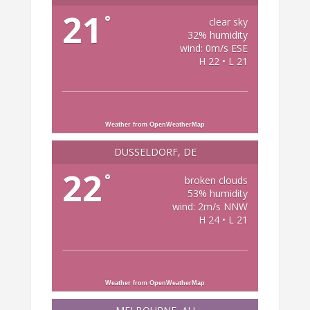
21
°
clear sky
32% humidity
wind: 0m/s ESE
H 22 • L 21
Weather from OpenWeatherMap
DÜSSELDORF, DE
22
°
broken clouds
53% humidity
wind: 2m/s NNW
H 24 • L 21
Weather from OpenWeatherMap