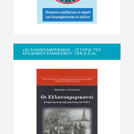
«ΟΙ ΕΛΛΗΝΟΑΜΕΡΙΚΑΝΟΊ – ΙΣΤΟΡΊΑ ΤΟΥ
ΑΠΌΔΗΜΟΥ ΕΛΛΗΝΙΣΜΟΎ ΤΩΝ Η.Π.Α»