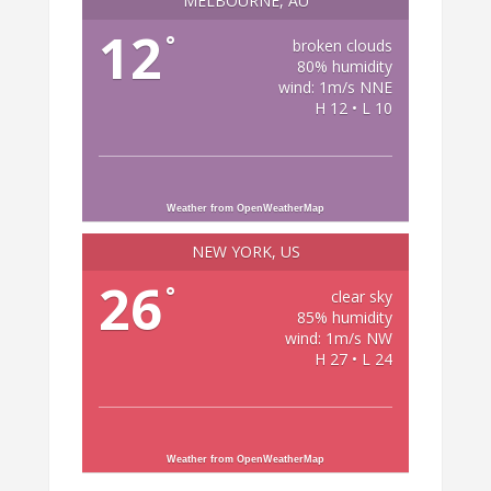
MELBOURNE, AU
12
°
broken clouds
80% humidity
wind: 1m/s NNE
H 12 • L 10
Weather from OpenWeatherMap
NEW YORK, US
26
°
clear sky
85% humidity
wind: 1m/s NW
H 27 • L 24
Weather from OpenWeatherMap