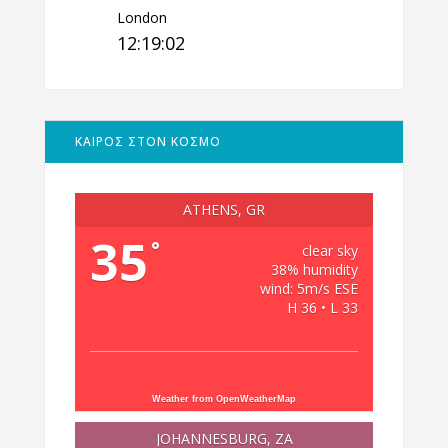
London
12:19:03
ΚΑΙΡΟΣ ΣΤΟΝ ΚΟΣΜΟ
ATHENS, GR
35
°
clear sky
38% humidity
wind: 5m/s ESE
H 36 • L 33
Weather from OpenWeatherMap
JOHANNESBURG, ZA