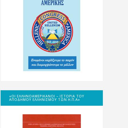
«ΟΙ ΕΛΛΗΝΟΑΜΕΡΙΚΑΝΟΊ – ΙΣΤΟΡΊΑ ΤΟΥ
ΑΠΌΔΗΜΟΥ ΕΛΛΗΝΙΣΜΟΎ ΤΩΝ Η.Π.Α»