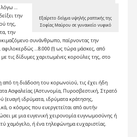
 λόγω …
δείξει την
Εξαίρετο δείγμα υψηλής ραπτικής της
ού της,
Σοφίας Μαύρου σε γυναικείο νυφικό
τα, την
οκιμαζόμενο συνάνθρωπο, παίρνοντας την
αφιλοκερδώς …8.000 (!) ως τώρα μάσκες, από
 με τις δίδυμες χαριτωμένες κορούλες της, στο
 από τη διάδοση του κορωνοϊού, τις έχει ήδη
ατα Ασφαλείας (Αστυνομία, Πυροσβεστική, Στρατό
ού (ευαγή ιδρύματα, ιδρύματα κράτησης,
σικά, ο κόσμος που ευεργετείται από αυτήν
δώσει με μια ευγενική χειρονομία ευγνωμοσύνης ή
ατύ χαμόγελο, ή ένα τηλεφώνημα ευχαριστίας.