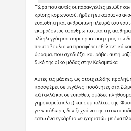
Τώρα που αυτές οι παραγγελίες μειώθηκαν
κρίσης κορωνοϊού, ήρθε η ευκαιρία να ανα
ευαίσθητη και ανθρώπινη πλευρά του εαυτ
εκφράζοντας τα ανθρωπιστικά της αισθήμα
αλληλεγγύη και συμπαράσταση προς τον δ
πρωτοβουλία να προσφέρει εθελοντικά και 
ύφασμα, που σχεδιάζει και ράβει αυτή μαζί
δικό της οίκο μόδας στην Καλαμπάκα.
Αυτές τις μάσκες, ως στοιχειώδης πρόληψη
προσφέρει σε μεγάλες ποσότητες στα Σώμ
κ.ά.) αλλά και σε ευπαθείς ομάδες πληθυσμ
γηροκομεία κ.λ.π.) και συμπολίτες της. Φυ
γενναιόδωρα, δεν ξεχνά να της το ανταπο
έστω ένα εγκάρδιο «ευχαριστώ» με ένα πλ