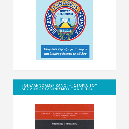
«ΟΙ ΕΛΛΗΝΟΑΜΕΡΙΚΑΝΟΊ – ΙΣΤΟΡΊΑ ΤΟΥ
ΑΠΌΔΗΜΟΥ ΕΛΛΗΝΙΣΜΟΎ ΤΩΝ Η.Π.Α»