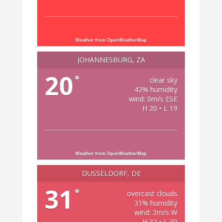
Weather from OpenWeatherMap
JOHANNESBURG, ZA
20
°
clear sky
42% humidity
wind: 0m/s ESE
H 20 • L 19
Weather from OpenWeatherMap
DÜSSELDORF, DE
31
°
overcast clouds
31% humidity
wind: 2m/s W
H 32 • L 30