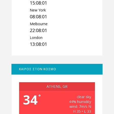
15:08:02
New York
08:08:02
Melbourne
22:08:02
London
13:08:02
ΚΑΙΡΟΣ ΣΤΟΝ ΚΟΣΜΟ
ATHENS, GR
34
°
clear sky
44% humidity
wind: 7m/s N
H 35 • L 33