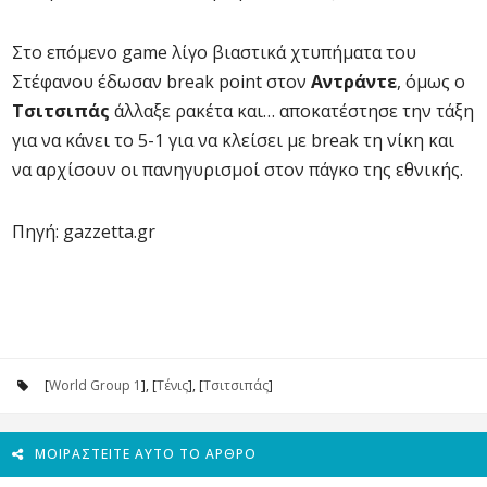
Στο επόμενο game λίγο βιαστικά χτυπήματα του
Στέφανου έδωσαν break point στον
Αντράντε
, όμως ο
Τσιτσιπάς
άλλαξε ρακέτα και… αποκατέστησε την τάξη
για να κάνει το 5-1 για να κλείσει με break τη νίκη και
να αρχίσουν οι πανηγυρισμοί στον πάγκο της εθνικής.
Πηγή: gazzetta.gr
[
World Group 1
], [
Τένις
], [
Τσιτσιπάς
]
ΜΟΙΡΑΣΤΕΊΤΕ ΑΥΤΌ ΤΟ ΆΡΘΡΟ