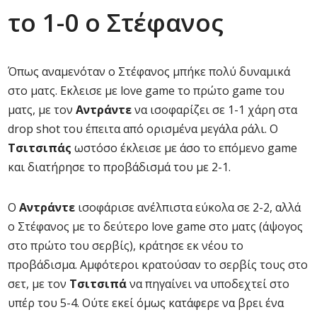
το 1-0 ο Στέφανος
Όπως αναμενόταν ο Στέφανος μπήκε πολύ δυναμικά
στο ματς. Εκλεισε με love game το πρώτο game του
ματς, με τον
Αντράντε
να ισοφαρίζει σε 1-1 χάρη στα
drop shot του έπειτα από ορισμένα μεγάλα ράλι. Ο
Τσιτσιπάς
ωστόσο έκλεισε με άσο το επόμενο game
και διατήρησε το προβάδισμά του με 2-1.
Ο
Αντράντε
ισοφάρισε ανέλπιστα εύκολα σε 2-2, αλλά
ο Στέφανος με το δεύτερο love game στο ματς (άψογος
στο πρώτο του σερβίς), κράτησε εκ νέου το
προβάδισμα. Αμφότεροι κρατούσαν το σερβίς τους στο
σετ, με τον
Τσιτσιπά
να πηγαίνει να υποδεχτεί στο
υπέρ του 5-4. Ούτε εκεί όμως κατάφερε να βρει ένα