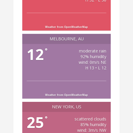
Weather from OpenWeatherMap
MELBOURNE, AU
12
°
moderate rain
92% humidity
wind: 0m/s NE
H 13 • L 12
Weather from OpenWeatherMap
NEW YORK, US
25
°
scattered clouds
85% humidity
wind: 3m/s NW