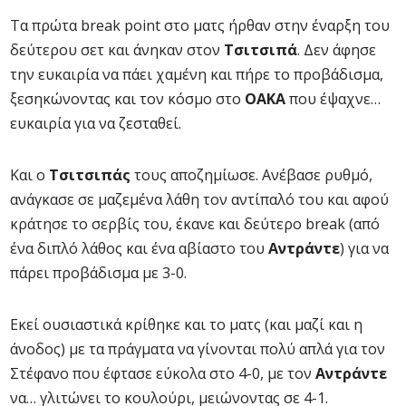
Τα πρώτα break point στο ματς ήρθαν στην έναρξη του
δεύτερου σετ και άνηκαν στον
Τσιτσιπά
. Δεν άφησε
την ευκαιρία να πάει χαμένη και πήρε το προβάδισμα,
ξεσηκώνοντας και τον κόσμο στο
ΟΑΚΑ
που έψαχνε…
ευκαιρία για να ζεσταθεί.
Και ο
Τσιτσιπάς
τους αποζημίωσε. Ανέβασε ρυθμό,
ανάγκασε σε μαζεμένα λάθη τον αντίπαλό του και αφού
κράτησε το σερβίς του, έκανε και δεύτερο break (από
ένα διπλό λάθος και ένα αβίαστο του
Αντράντε
) για να
πάρει προβάδισμα με 3-0.
Εκεί ουσιαστικά κρίθηκε και το ματς (και μαζί και η
άνοδος) με τα πράγματα να γίνονται πολύ απλά για τον
Στέφανο που έφτασε εύκολα στο 4-0, με τον
Αντράντε
να… γλιτώνει το κουλούρι, μειώνοντας σε 4-1.