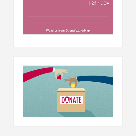
H 26 • L 24
Weather from OpenWeatherMap