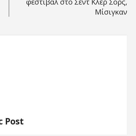
φεστιβάλ στο Σεντ Κλερ Σορς,
Μίσιγκαν
c Post