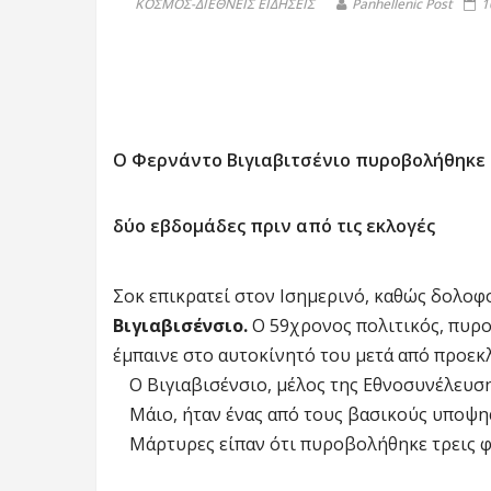
ΚΟΣΜΟΣ-ΔΙΕΘΝΕΙΣ ΕΙΔΗΣΕΙΣ
Panhellenic Post
1
Ο Φερνάντο Βιγιαβιτσένιο πυροβολήθηκε
δύο εβδομάδες πριν από τις εκλογές
Σοκ επικρατεί στον Ισημερινό, καθώς δολο
Βιγιαβισένσιο.
Ο 59χρονος πολιτικός, πυρο
έμπαινε στο αυτοκίνητό του μετά από προε
Ο Βιγιαβισένσιο, μέλος της Εθνοσυνέλευση
Μάιο, ήταν ένας από τους βασικούς υποψ
Μάρτυρες είπαν ότι πυροβολήθηκε τρεις φ