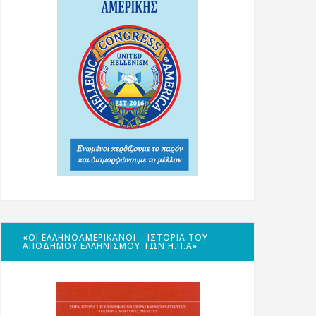
«ΟΙ ΕΛΛΗΝΟΑΜΕΡΙΚΑΝΟΊ – ΙΣΤΟΡΊΑ ΤΟΥ
ΑΠΌΔΗΜΟΥ ΕΛΛΗΝΙΣΜΟΎ ΤΩΝ Η.Π.Α»