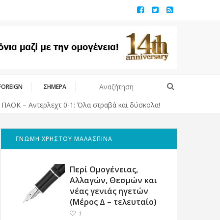
FOREIGN
ΣΗΜΕΡΑ
 Αντερλεχτ 0-1: Όλα στραβά και δύσκολα!
Μπαράζ τουρκικ
ΓΝΩΜΗ ΧΡΗΣΤΟΥ ΜΑΛΑΣΠΙΝΑ
Περί Ομογένειας,
Αλλαγών, Θεσμών και
νέας γενιάς ηγετών
(Μέρος Δ – τελευταίο)
1