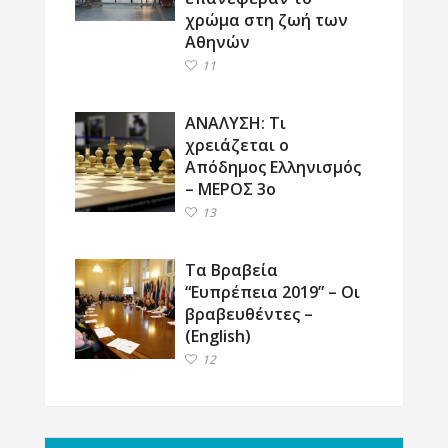
χρώμα στη ζωή των
Αθηνών
11
ΑΝΑΛΥΣΗ: Τι
χρειάζεται ο
Απόδημος Ελληνισμός
– ΜΕΡΟΣ 3ο
13
Τα Βραβεία
“Ευπρέπεια 2019” – Οι
βραβευθέντες –
(English)
12