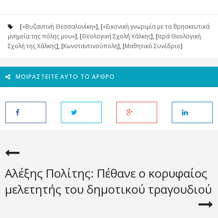
[
«Βυζαντινή Θεσσαλονίκη»
], [
«Εικονική γνωριμία με τα θρησκευτικά
μνημεία της πόλης μου»
], [
Θεολογική Σχολή Χάλκης
], [
Ιερά Θεολογική
Σχολή της Χάλκης
], [
Κωνσταντινούπολη
], [
Μαθητικό Συνέδριο
]
ΜΟΙΡΑΣΤΕΊΤΕ ΑΥΤΌ ΤΟ ΆΡΘΡΟ
Αλέξης Πολίτης: Πέθανε ο κορυφαίος
μελετητής του δημοτικού τραγουδιού