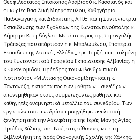
Θεοφιλέστατος Επίσκοπος Αραβισού κ. Κασσιανός και
οι κυρίες Βασιλική Μητρόπουλου, Καθηγήτρια
Παιδαγωγικής και Διδακτικής Α.Π.Θ. και η Συντονίστρια
Εκπαίδευσης των Σχολείων της Κωνσταντινούπολης κ.
Δήμητρα Βουρδόγλου. Μετά το πέρας της Στρογγυλής
Τράπεζας που απάρτισαν η κ. Μπαλωμένου, Επόπτρια
Εκπαίδευσης Δυτικής Ελλάδας, η κ. Τερζή, απεσταλμένη
του Συντονιστικού Γραφείου Εκπαίδευσης Αλβανίας, η
κ. Οικονομίδου, Πρόεδρος του Φιλανθρωπικού
Ινστιτούτου «Μιλτιάδης Οικονομίδης» και η κ.
Ταντανόζη, εκπρόσωπος των μαθητών – συνέδρων,
απονεμήθηκαν στους συμμετέχοντες μαθητές και
καθηγητές αναμνηστικά μετάλλια του συνεδρίου. Των
εργασιών του συνεδρίου προηγήθηκε αναλυτική
ξενάγηση από την Αδελφότητα της Ιεράς Μονής Αγίας
Τριάδας Χάλκης, στο Ναό, στις αίθουσες και στη
Βιβλιοθήκη της Ιεράς Θεολογικής Σχολής της Χάλκης.