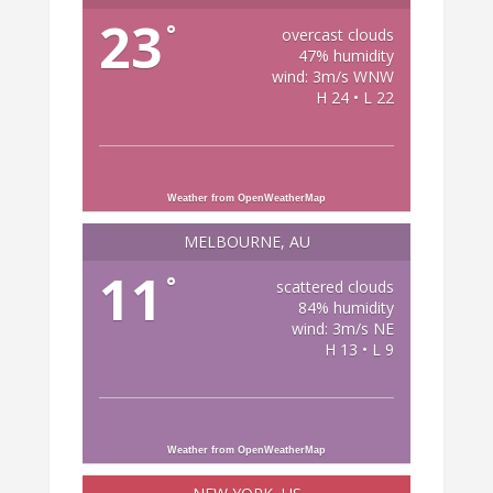
23
°
overcast clouds
47% humidity
wind: 3m/s WNW
H 24 • L 22
Weather from OpenWeatherMap
MELBOURNE, AU
11
°
scattered clouds
84% humidity
wind: 3m/s NE
H 13 • L 9
Weather from OpenWeatherMap