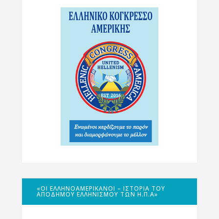
«ΟΙ ΕΛΛΗΝΟΑΜΕΡΙΚΑΝΟΊ – ΙΣΤΟΡΊΑ ΤΟΥ
ΑΠΌΔΗΜΟΥ ΕΛΛΗΝΙΣΜΟΎ ΤΩΝ Η.Π.Α»