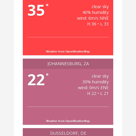
35
°
clear sky
40% humidity
wind: 6m/s NNE
H 36 • L 33
Weather from OpenWeatherMap
JOHANNESBURG, ZA
22
°
clear sky
30% humidity
wind: 0m/s ENE
H 22 • L 21
Weather from OpenWeatherMap
DÜSSELDORF, DE