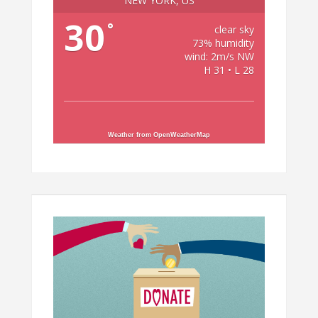
NEW YORK, US
30
°
clear sky
73% humidity
wind: 2m/s NW
H 31 • L 28
Weather from OpenWeatherMap