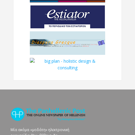
Μία ακόμα «μοδάτη» ηλεκτρονική