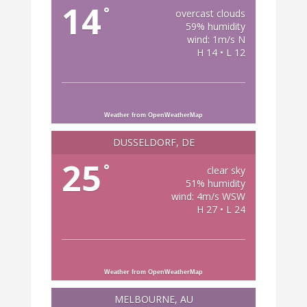
14
°
overcast clouds
59% humidity
wind: 1m/s N
H 14 • L 12
Weather from OpenWeatherMap
DÜSSELDORF, DE
25
°
clear sky
51% humidity
wind: 4m/s WSW
H 27 • L 24
Weather from OpenWeatherMap
MELBOURNE, AU