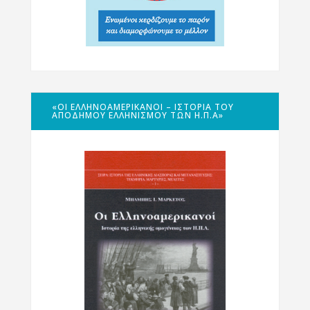
«ΟΙ ΕΛΛΗΝΟΑΜΕΡΙΚΑΝΟΊ – ΙΣΤΟΡΊΑ ΤΟΥ
ΑΠΌΔΗΜΟΥ ΕΛΛΗΝΙΣΜΟΎ ΤΩΝ Η.Π.Α»