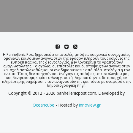
Η Panhellenic Post δημοσιεύει επιστολές, απόψεις και γενικά συνεργασίες
ομογενών και λοιπών αναγνωστών της εφόσον πληρούν τους κανόνες της
ευπρέπειας και της δεοντολογίας. Δεν λογοκρίνει τα γραπτά των
αναγνωστών της. Τα σχόλια, οι επιστολές και οι απόψεις των αναγνωστών
και σχολιαστών καθώς και οι αναδημοσιεύσεις από άλλα ιστολόγια ή τον
έντυπο Τύπο, δεν απηχούν κατ΄ ανάγκην τις απόψεις του Ιστολογίου μας
και δεν φέρουμε καμία ευθύνη γι αυτά. Δημοσιεύονται δε προς χάριν
πληρέστερης ενημέρωσης των αναγνωστών της και πάντα με αναφορά στην
δημοσιογραφική πηγή.
Copyright © 2012 - 2026 panhellenicpost.com. Developed by
Oceancube
- Hosted by
innoview.gr