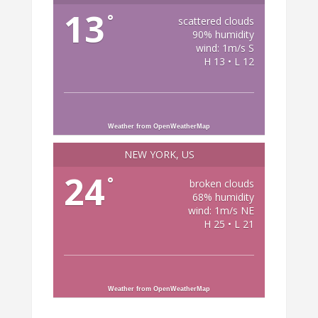
13
°
scattered clouds
90% humidity
wind: 1m/s S
H 13 • L 12
Weather from OpenWeatherMap
NEW YORK, US
24
°
broken clouds
68% humidity
wind: 1m/s NE
H 25 • L 21
Weather from OpenWeatherMap