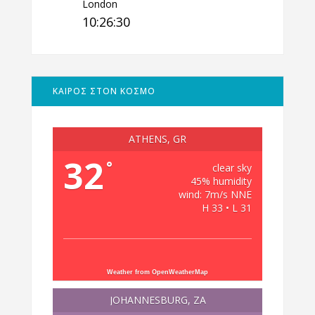
London
10:26:31
ΚΑΙΡΟΣ ΣΤΟΝ ΚΟΣΜΟ
ATHENS, GR
32
°
clear sky
45% humidity
wind: 7m/s NNE
H 33 • L 31
Weather from OpenWeatherMap
JOHANNESBURG, ZA