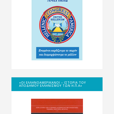
«ΟΙ ΕΛΛΗΝΟΑΜΕΡΙΚΑΝΟΊ – ΙΣΤΟΡΊΑ ΤΟΥ
ΑΠΌΔΗΜΟΥ ΕΛΛΗΝΙΣΜΟΎ ΤΩΝ Η.Π.Α»