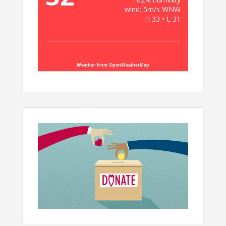
wind: 5m/s WNW
H 33 • L 31
Weather from OpenWeatherMap