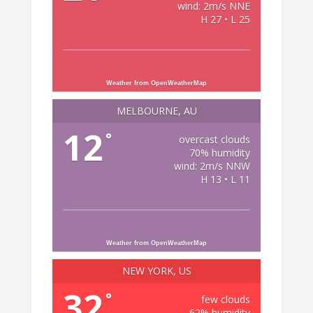
wind: 2m/s NNE
H 27 • L 25
Weather from OpenWeatherMap
MELBOURNE, AU
12
°
overcast clouds
70% humidity
wind: 2m/s NNW
H 13 • L 11
Weather from OpenWeatherMap
NEW YORK, US
32
°
few clouds
62% humidity