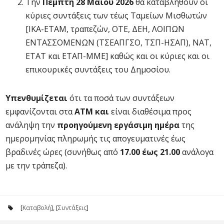
Την
Πέμπτη 28 Μαΐου 2026
θα καταβληθούν οι
κύριες συντάξεις των τέως Ταμείων Μισθωτών
[ΙΚΑ-ΕΤΑΜ, τραπεζών, ΟΤΕ, ΔΕΗ, ΛΟΙΠΩΝ
ΕΝΤΑΣΣΟΜΕΝΩΝ (ΤΣΕΑΠΓΣΟ, ΤΣΠ-ΗΣΑΠ), ΝΑΤ,
ΕΤΑΤ και ΕΤΑΠ-ΜΜΕ] καθώς και οι κύριες και οι
επικουρικές συντάξεις του Δημοσίου.
Υπενθυμίζεται
ότι τα ποσά των συντάξεων
εμφανίζονται στα
ΑΤΜ και
είναι διαθέσιμα προς
ανάληψη την
προηγούμενη εργάσιμη ημέρα
της
ημερομηνίας πληρωμής τις απογευματινές έως
βραδινές ώρες (συνήθως από
17.00 έως 21.00
ανάλογα
με την τράπεζα).
[
Καταβολή
], [
Συντάξεις
]