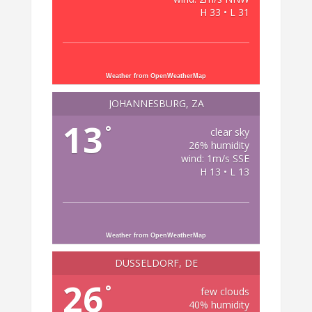
H 33 • L 31
Weather from OpenWeatherMap
JOHANNESBURG, ZA
13
°
clear sky
26% humidity
wind: 1m/s SSE
H 13 • L 13
Weather from OpenWeatherMap
DÜSSELDORF, DE
26
°
few clouds
40% humidity