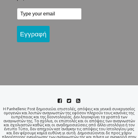
Εγγραφή
Η Panhellenic Post δημοσιεύει επιστολές, απόψεις και γενικά συνεργασίες
ομογενών και λοιπών αναγνωστών της εφόσον πληρούν τους κανόνες της
ευπρέπειας και της δεοντολογίας. Δεν λογοκρίνει τα γραπτά των
αναγνωστών της. Τα σχόλια, οι επιστολές και οι απόψεις των αναγνωστών
και σχολιαστών καθώς και οι αναδημοσιεύσεις από άλλα ιστολόγια ή τον
έντυπο Τύπο, δεν απηχούν κατ΄ ανάγκην τις απόψεις του Ιστολογίου μας
και δεν φέρουμε καμία ευθύνη γι αυτά. Δημοσιεύονται δε προς χάριν
πληρέστερης ενημέρωσης των αναγνωστών της και πάντα με αναφορά στην