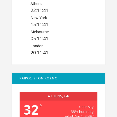
Athens
22:11:42
New York
15:11:42
Melbourne
05:11:42
London
20:11:42
ΚΑΙΡΟΣ ΣΤΟΝ ΚΟΣΜΟ
ATHENS, GR
32
°
clear sky
38% humidity
wind: 2m/s NNW