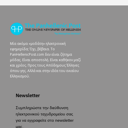
Μία ακόμα «μοδάτη» ηλεκτρονική
εφημερίδα; Όχι, βέβαια. To
PanHellenicPost.com δεν είναι ζήτημα
μόδας. Είναι αποστολή. Είναι καθήκον μαζί
και χρέος. Προς τους Απόδημους Έλληνες
όπου γης. Αλλά και στην ιδέα του ενιαίου
Ελληνισμού.
Newsletter
Συμπληρώστε την διεύθυνση
ηλεκτρονικού ταχυδρομείου σας
για να εγγραφείτε στο newsletter
μας.