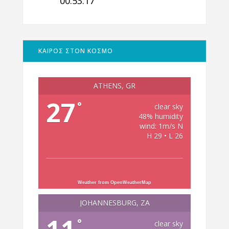
00:53:18
ΚΑΙΡΟΣ ΣΤΟΝ ΚΟΣΜΟ
ATHENS, GR
27
°
clear sky
48% humidity
wind: 1m/s N
H 29 • L 26
Weather from OpenWeatherMap
JOHANNESBURG, ZA
°
clear sky