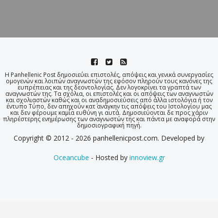
Η Panhellenic Post δημοσιεύει επιστολές, απόψεις και γενικά συνεργασίες
ομογενών και λοιπών αναγνωστών της εφόσον πληρούν τους κανόνες της
ευπρέπειας και της δεοντολογίας. Δεν λογοκρίνει τα γραπτά των
αναγνωστών της. Τα σχόλια, οι επιστολές και οι απόψεις των αναγνωστών
και σχολιαστών καθώς και οι αναδημοσιεύσεις από άλλα ιστολόγια ή τον
έντυπο Τύπο, δεν απηχούν κατ΄ ανάγκην τις απόψεις του Ιστολογίου μας
και δεν φέρουμε καμία ευθύνη γι αυτά. Δημοσιεύονται δε προς χάριν
πληρέστερης ενημέρωσης των αναγνωστών της και πάντα με αναφορά στην
δημοσιογραφική πηγή.
Copyright © 2012 - 2026 panhellenicpost.com. Developed by
Oceancube
- Hosted by
innoview.gr