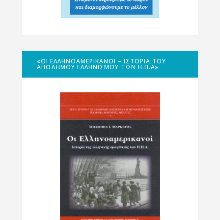
«ΟΙ ΕΛΛΗΝΟΑΜΕΡΙΚΑΝΟΊ – ΙΣΤΟΡΊΑ ΤΟΥ
ΑΠΌΔΗΜΟΥ ΕΛΛΗΝΙΣΜΟΎ ΤΩΝ Η.Π.Α»