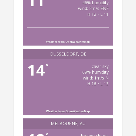
11
46% humidity
wind: 2m/s ENE
H 12 • L 11
Weather from OpenWeatherMap
DÜSSELDORF, DE
14
°
clear sky
69% humidity
wind: 1m/s N
H 16 • L 13
Weather from OpenWeatherMap
MELBOURNE, AU
°
broken clouds