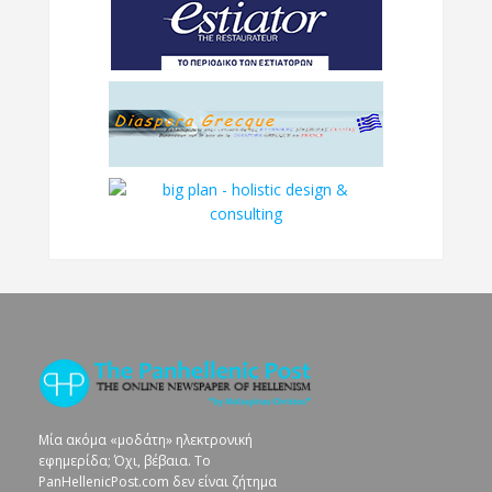
Μία ακόμα «μοδάτη» ηλεκτρονική
εφημερίδα; Όχι, βέβαια. To
PanHellenicPost.com δεν είναι ζήτημα