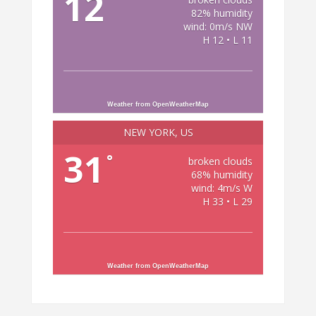
12
82% humidity
wind: 0m/s NW
H 12 • L 11
Weather from OpenWeatherMap
NEW YORK, US
31
°
broken clouds
68% humidity
wind: 4m/s W
H 33 • L 29
Weather from OpenWeatherMap