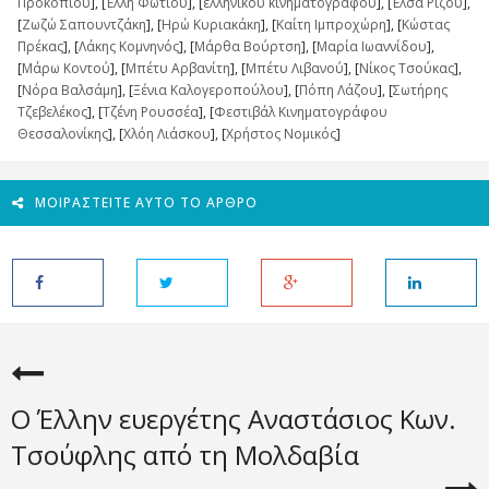
Προκοπίου
], [
Έλλη Φωτίου
], [
ελληνικού κινηματογράφου
], [
Έλσα Ρίζου
],
[
Ζωζώ Σαπουντζάκη
], [
Ηρώ Κυριακάκη
], [
Καίτη Ιμπροχώρη
], [
Κώστας
Πρέκας
], [
Λάκης Κομνηνός
], [
Μάρθα Βούρτση
], [
Μαρία Ιωαννίδου
],
[
Μάρω Κοντού
], [
Μπέτυ Αρβανίτη
], [
Μπέτυ Λιβανού
], [
Νίκος Τσούκας
],
[
Νόρα Βαλσάμη
], [
Ξένια Καλογεροπούλου
], [
Πόπη Λάζου
], [
Σωτήρης
Τζεβελέκος
], [
Τζένη Ρουσσέα
], [
Φεστιβάλ Κινηματογράφου
Θεσσαλονίκης
], [
Χλόη Λιάσκου
], [
Χρήστος Νομικός
]
ΜΟΙΡΑΣΤΕΊΤΕ ΑΥΤΌ ΤΟ ΆΡΘΡΟ
O Έλλην ευεργέτης Αναστάσιος Κων.
Τσούφλης από τη Μολδαβία