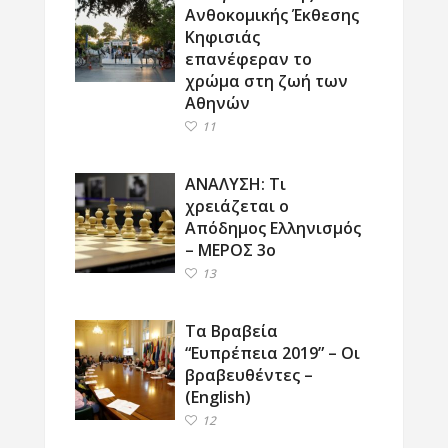
Ανθοκομικής Έκθεσης
Κηφισιάς
επανέφεραν το
χρώμα στη ζωή των
Αθηνών
11
ΑΝΑΛΥΣΗ: Τι
χρειάζεται ο
Απόδημος Ελληνισμός
– ΜΕΡΟΣ 3ο
13
Τα Βραβεία
“Ευπρέπεια 2019” – Οι
βραβευθέντες –
(English)
12