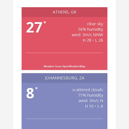
ATHENS, GR
27
°
clear sky
56% humidity
wind: 3m/s NNW
H 28 • L 26
Weather from OpenWeatherMap
JOHANNESBURG, ZA
8
°
scattered clouds
71% humidity
wind: 3m/s N
H 10 • L 8