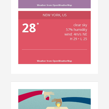
Weather from OpenWeatherMap
NEW YORK, US
28
°
clear sky
57% humidity
wind: 4m/s NE
H 29 • L 25
Weather from OpenWeatherMap