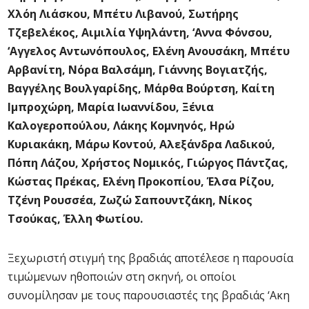
Χλόη Λιάσκου, Μπέτυ Λιβανού, Σωτήρης
Τζεβελέκος, Αιμιλία Υψηλάντη, ‘Αννα Φόνσου,
‘Αγγελος Αντωνόπουλος, Ελένη Ανουσάκη, Μπέτυ
Αρβανίτη, Νόρα Βαλσάμη, Γιάννης Βογιατζής,
Βαγγέλης Βουλγαρίδης, Μάρθα Βούρτση, Καίτη
Ιμπροχώρη, Μαρία Ιωαννίδου, Ξένια
Καλογεροπούλου, Λάκης Κομνηνός, Ηρώ
Κυριακάκη, Μάρω Κοντού, Αλεξάνδρα Λαδικού,
Πόπη Λάζου, Χρήστος Νομικός, Γιώργος Πάντζας,
Κώστας Πρέκας, Ελένη Προκοπίου, Έλσα Ρίζου,
Τζένη Ρουσσέα, Ζωζώ Σαπουντζάκη, Νίκος
Τσούκας, Έλλη Φωτίου.
Ξεχωριστή στιγμή της βραδιάς αποτέλεσε η παρουσία
τιμώμενων ηθοποιών στη σκηνή, οι οποίοι
συνομίλησαν με τους παρουσιαστές της βραδιάς ‘Ακη