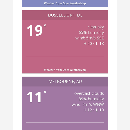
Weather from OpenWeatherMap
DÜSSELDORF, DE
19
°
clear sky
65% humidity
wind: 5m/s SSE
H 20 • L 18
Weather from OpenWeatherMap
MELBOURNE, AU
11
°
overcast clouds
89% humidity
wind: 2m/s WNW
H 12 • L 10