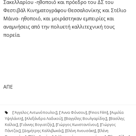
Σακελλαρίου -ηθοποιό και πρόεδρο του ΔΣ του
Φεστιβάλ Κινηματογράφου Θεσσαλονίκης και Στέλιο
Μάινα- ηθοποιό, και μοιράστηκαν εμπειρίες και
αναμνήσεις από την πολυετή καλλιτεχνική τους
πορεία.
ΑΠΕ
[
'Αγγελος Αντωνόπουλος
], [
'Αννα Φόνσου
], [
Finos Film
], [
Αιμιλία
Υψηλάντη
], [
Αλεξάνδρα Λαδικού
], [
Βαγγέλης Βουλγαρίδης
], [
Βασίλης
Καΐλας
], [
Γιάννης Βογιατζής
], [
Γιώργος Κωνσταντίνου
], [
Γιώργος
Πάντζας
], [
Δημήτρης Καλλιβωκάς
], [
Ελένη Ανουσάκη
], [
Ελένη