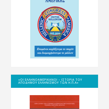
«ΟΙ ΕΛΛΗΝΟΑΜΕΡΙΚΑΝΟΊ – ΙΣΤΟΡΊΑ ΤΟΥ
ΑΠΌΔΗΜΟΥ ΕΛΛΗΝΙΣΜΟΎ ΤΩΝ Η.Π.Α»