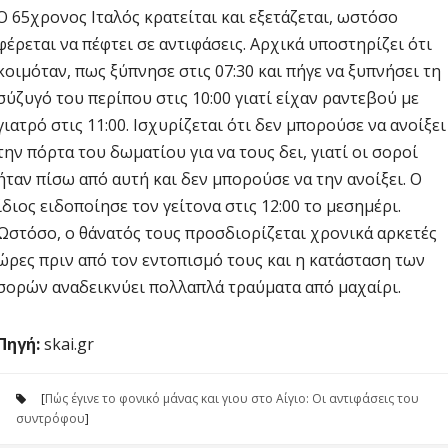
Ο 65χρονος Ιταλός κρατείται και εξετάζεται, ωστόσο
φέρεται να πέφτει σε αντιφάσεις. Αρχικά υποστηρίζει ότι
κοιμόταν, πως ξύπνησε στις 07:30 και πήγε να ξυπνήσει τη
σύζυγό του περίπου στις 10:00 γιατί είχαν ραντεβού με
γιατρό στις 11:00. Ισχυρίζεται ότι δεν μπορούσε να ανοίξει
την πόρτα του δωματίου για να τους δει, γιατί οι σοροί
ήταν πίσω από αυτή και δεν μπορούσε να την ανοίξει. Ο
ίδιος ειδοποίησε τον γείτονα στις 12:00 το μεσημέρι.
Ωστόσο, ο θάνατός τους προσδιορίζεται χρονικά αρκετές
ώρες πριν από τον εντοπισμό τους και η κατάσταση των
σορών αναδεικνύει πολλαπλά τραύματα από μαχαίρι.
Πηγή:
skai.gr
[
Πώς έγινε το φονικό μάνας και γιου στο Αίγιο: Οι αντιφάσεις του
συντρόφου
]