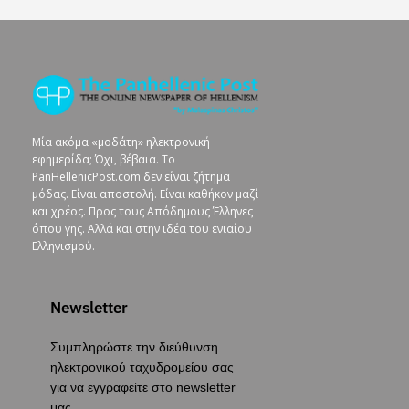
Μία ακόμα «μοδάτη» ηλεκτρονική
εφημερίδα; Όχι, βέβαια. To
PanHellenicPost.com δεν είναι ζήτημα
μόδας. Είναι αποστολή. Είναι καθήκον μαζί
και χρέος. Προς τους Απόδημους Έλληνες
όπου γης. Αλλά και στην ιδέα του ενιαίου
Ελληνισμού.
Newsletter
Συμπληρώστε την διεύθυνση
ηλεκτρονικού ταχυδρομείου σας
για να εγγραφείτε στο newsletter
μας.