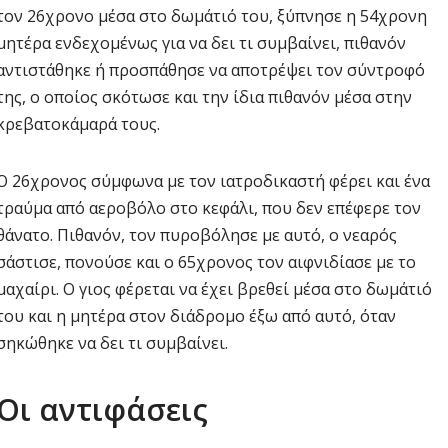
τον 26χρονο μέσα στο δωμάτιό του, ξύπνησε η 54χρονη
μητέρα ενδεχομένως για να δει τι συμβαίνει, πιθανόν
αντιστάθηκε ή προσπάθησε να αποτρέψει τον σύντροφό
της, ο οποίος σκότωσε και την ίδια πιθανόν μέσα στην
κρεβατοκάμαρά τους.
Ο 26χρονος σύμφωνα με τον ιατροδικαστή φέρει και ένα
τραύμα από αεροβόλο στο κεφάλι, που δεν επέφερε τον
θάνατο. Πιθανόν, τον πυροβόλησε με αυτό, ο νεαρός
σάστισε, πονούσε και ο 65χρονος τον αιφνιδίασε με το
μαχαίρι. Ο γιος φέρεται να έχει βρεθεί μέσα στο δωμάτιό
του και η μητέρα στον διάδρομο έξω από αυτό, όταν
σηκώθηκε να δει τι συμβαίνει.
Οι αντιφάσεις