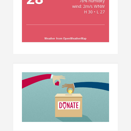
78% humidity
wind: 2m/s WNW
H 30 • L 27
Weather from OpenWeatherMap