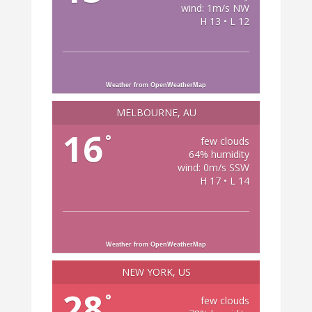
wind: 1m/s NW
H 13 • L 12
Weather from OpenWeatherMap
MELBOURNE, AU
16
°
few clouds
64% humidity
wind: 0m/s SSW
H 17 • L 14
Weather from OpenWeatherMap
NEW YORK, US
28
°
few clouds