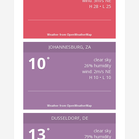
wind: 3m/s NE
H 28 • L 25
Weather from OpenWeatherMap
JOHANNESBURG, ZA
10
°
clear sky
26% humidity
wind: 2m/s NE
H 10 • L 10
Weather from OpenWeatherMap
DÜSSELDORF, DE
13
°
clear sky
79% humidity