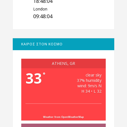
18:48:05
London
09:48:05
ΚΑΙΡΟΣ ΣΤΟΝ ΚΟΣΜΟ
ATHENS, GR
33
°
clear sky
37% humidity
wind: 9m/s N
H 34 • L 32
Weather from OpenWeatherMap