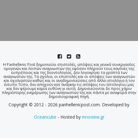
Η Panhellenic Post δημοσιεύει επιστολές, απόψεις και γενικά συνεργασίες
ομογενών και λοιπών αναγνωστών της εφόσον πληρούν τους κανόνες της
ευπρέπειας και της δεοντολογίας. Δεν λογοκρίνει τα γραπτά των
αναγνωστών της. Τα σχόλια, οι επιστολές και οι απόψεις των αναγνωστών
και σχολιαστών καθώς και οι αναδημοσιεύσεις από άλλα ιστολόγια ή τον
έντυπο Τύπο, δεν απηχούν κατ΄ ανάγκην τις απόψεις του Ιστολογίου μας
και δεν φέρουμε καμία ευθύνη γι αυτά. Δημοσιεύονται δε προς χάριν
πληρέστερης ενημέρωσης των αναγνωστών της και πάντα με αναφορά στην
δημοσιογραφική πηγή.
Copyright © 2012 - 2026 panhellenicpost.com. Developed by
Oceancube
- Hosted by
innoview.gr