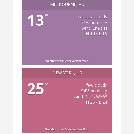
MELBOURNE, AU
13
°
overcast clouds
71% humidity
wind: 2m/s N
H 14 • L 13
Weather from OpenWeatherMap
NEW YORK, US
25
°
few clouds
94% humidity
wind: 4m/s WNW
H 26 • L 24
Weather from OpenWeatherMap