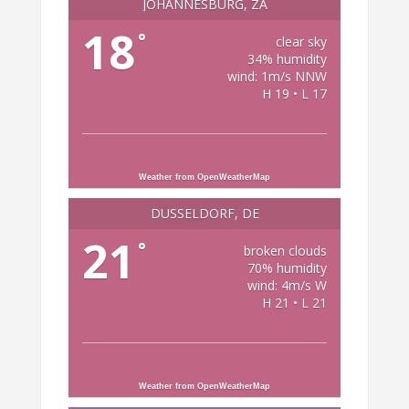
JOHANNESBURG, ZA
18
°
clear sky
34% humidity
wind: 1m/s NNW
H 19 • L 17
Weather from OpenWeatherMap
DÜSSELDORF, DE
21
°
broken clouds
70% humidity
wind: 4m/s W
H 21 • L 21
Weather from OpenWeatherMap