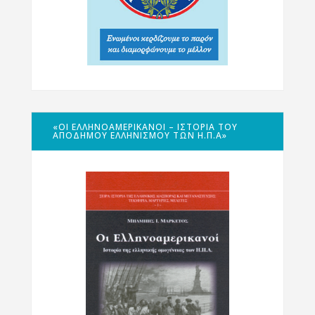
«ΟΙ ΕΛΛΗΝΟΑΜΕΡΙΚΑΝΟΊ – ΙΣΤΟΡΊΑ ΤΟΥ
ΑΠΌΔΗΜΟΥ ΕΛΛΗΝΙΣΜΟΎ ΤΩΝ Η.Π.Α»