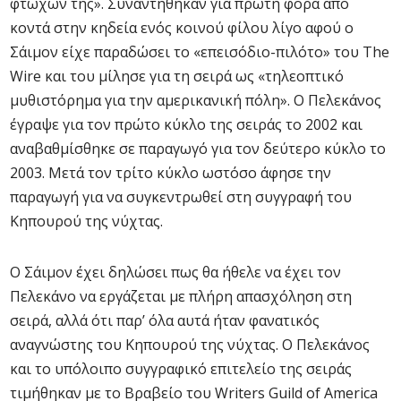
φτωχών της». Συναντήθηκαν για πρώτη φορά από
κοντά στην κηδεία ενός κοινού φίλου λίγο αφού ο
Σάιμον είχε παραδώσει το «επεισόδιο-πιλότο» του The
Wire και του μίλησε για τη σειρά ως «τηλεοπτικό
μυθιστόρημα για την αμερικανική πόλη». Ο Πελεκάνος
έγραψε για τον πρώτο κύκλο της σειράς το 2002 και
αναβαθμίσθηκε σε παραγωγό για τον δεύτερο κύκλο το
2003. Μετά τον τρίτο κύκλο ωστόσο άφησε την
παραγωγή για να συγκεντρωθεί στη συγγραφή του
Κηπουρού της νύχτας.
Ο Σάιμον έχει δηλώσει πως θα ήθελε να έχει τον
Πελεκάνο να εργάζεται με πλήρη απασχόληση στη
σειρά, αλλά ότι παρ’ όλα αυτά ήταν φανατικός
αναγνώστης του Κηπουρού της νύχτας. Ο Πελεκάνος
και το υπόλοιπο συγγραφικό επιτελείο της σειράς
τιμήθηκαν με το Βραβείο του Writers Guild of America