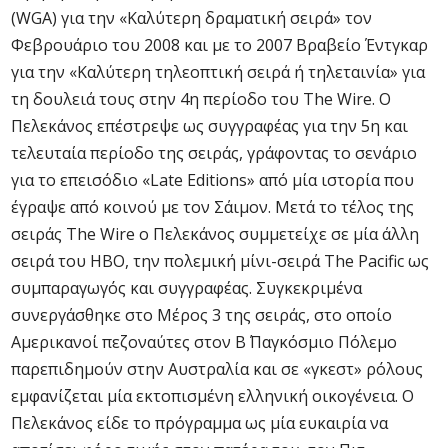
(WGA) για την «Καλύτερη δραματική σειρά» τον
Φεβρουάριο του 2008 και με το 2007 Βραβείο Έντγκαρ
για την «Καλύτερη τηλεοπτική σειρά ή τηλεταινία» για
τη δουλειά τους στην 4η περίοδο του The Wire. Ο
Πελεκάνος επέστρεψε ως συγγραφέας για την 5η και
τελευταία περίοδο της σειράς, γράφοντας το σενάριο
για το επεισόδιο «Late Editions» από μία ιστορία που
έγραψε από κοινού με τον Σάιμον. Μετά το τέλος της
σειράς The Wire ο Πελεκάνος συμμετείχε σε μία άλλη
σειρά του HBO, την πολεμική μίνι-σειρά The Pacific ως
συμπαραγωγός και συγγραφέας. Συγκεκριμένα
συνεργάσθηκε στο Μέρος 3 της σειράς, στο οποίο
Αμερικανοί πεζοναύτες στον Β΄ Παγκόσμιο Πόλεμο
παρεπιδημούν στην Αυστραλία και σε «γκεστ» ρόλους
εμφανίζεται μία εκτοπισμένη ελληνική οικογένεια. Ο
Πελεκάνος είδε το πρόγραμμα ως μία ευκαιρία να