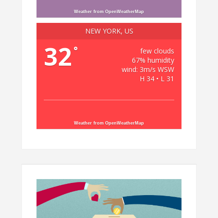
Weather from OpenWeatherMap
NEW YORK, US
32
°
few clouds
67% humidity
wind: 3m/s WSW
H 34 • L 31
Weather from OpenWeatherMap