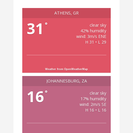
ATHENS, GR
31
°
clear sky
42% humidity
wind: 3m/s ENE
H 31 • L 29
Weather from OpenWeatherMap
JOHANNESBURG, ZA
16
°
clear sky
17% humidity
wind: 2m/s SE
H 16 • L 16