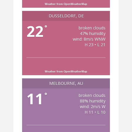
Weather from OpenWeatherMap
DÜSSELDORF, DE
22
°
broken clouds
47% humidity
wind: 8m/s WNW
H 23 • L 21
Weather from OpenWeatherMap
MELBOURNE, AU
11
°
broken clouds
88% humidity
wind: 2m/s W
H 11 • L 10