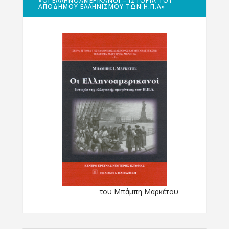
«ΟΙ ΕΛΛΗΝΟΑΜΕΡΙΚΑΝΟΊ – ΙΣΤΟΡΊΑ ΤΟΥ
ΑΠΌΔΗΜΟΥ ΕΛΛΗΝΙΣΜΟΎ ΤΩΝ Η.Π.Α»
του Μπάμπη Μαρκέτου