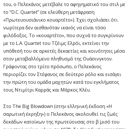
του, ο Πελεκάνος μετέβαλε το αφηγηματικό του στιλ με
το “D.C. Quartet” (σε ελεύθερη μετάφραση
«Πρωτευουσιάνικο κουαρτέτο»). Έχει σχολιάσει ότι
νωρίτερα δεν αισθανόταν ικανός να είναι τόσο
φιλόδοξος. Το «κουαρτέτο», που συχνά το συγκρίνουν
με το L.A. Quartet του Τζέιμς Ελρόι, εκτείνει την
υπόθεσή του σε αρκετές δεκαετίες και κοινότητες μέσα
στον μεταβαλλόμενο πληθυσμό της Ουάσινγκτον.
Γράφοντας στο τρίτο πρόσωπο, ο Πελεκάνος
περιορίζει τον Στέφανος σε δεύτερο ρόλο και εισάγει
την πρώτη του ομάδα μαχητών κατά του εγκλήματος
τους Ντιμίτρι Καρράς και Μάρκος Κλέυ.
Στο The Big Blowdown (στην ελληνική έκδοση «Η
σαρωτική έκρηξη») ο Πελεκάνος ακολουθεί τις ζωές
δεκάδων κατοίκων της πρωτεύουσας στο β΄ μισό του