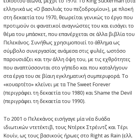
εικοστού αιώνα, μέχρι το 1970. Το King Suckerman (στα
ελληνικά ως «Ο βασιλιάς του πεζοδρομίου»), με πλοκή
στη δεκαετία του 1970, θεωρείται γενικώς το έργο που
προτιμούν οι φανατικοί αναγνώστες του και εισάγει το
θέμα του μπάσκετ, που επανέρχεται σε άλλα βιβλία του
Πελεκάνος. Συνήθως χρησιμοποιεί το άθλημα ως
σύμβολο συνεργασίας ανάμεσα στις φυλές, ωστόσο
παρουσιάζει και την άλλη όψη του, με τις εχθρότητες
που αναπτύσσονται στο γήπεδο και που καταλήγουν
στα έργα του σε βίαιη εγκληματική συμπεριφορά. Το
«κουαρτέτο» κλείνει με τα The Sweet Forever
(περιγράφει τη δεκαετία του 1980) και Shame the Devil
(περιγράφει τη δεκαετία του 1990).
Το 2001 ο Πελεκάνος εισήγαγε μία νέα δυάδα
ιδιωτικών ντετέκτιβ, τους Ντέρεκ Στρέιντζ και Τέρι
Κουίν, ως τους βασικούς ήρωες στο Right as Rain (ελλ.