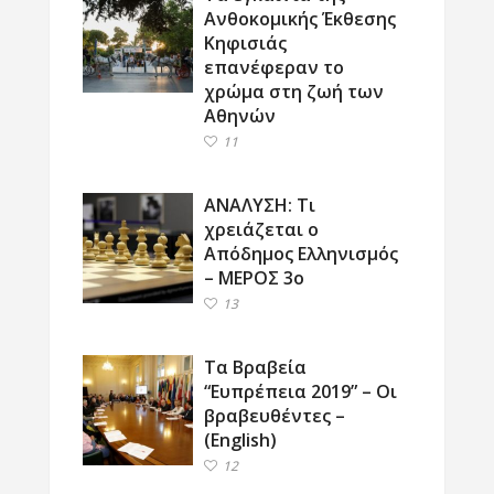
Ανθοκομικής Έκθεσης
Κηφισιάς
επανέφεραν το
χρώμα στη ζωή των
Αθηνών
11
ΑΝΑΛΥΣΗ: Τι
χρειάζεται ο
Απόδημος Ελληνισμός
– ΜΕΡΟΣ 3ο
13
Τα Βραβεία
“Ευπρέπεια 2019” – Οι
βραβευθέντες –
(English)
12