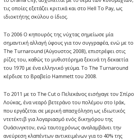
το Drama City, ασχολείται με το θέμα των κυνομαχιών,
τις οποίες εξετάζει κριτικά και στο Hell To Pay, ως
ιδιοκτήτης σκύλου ο ίδιος.
Το 2006 Ο κηπουρός της νύχτας σημείωσε μία
σημαντική αλλαγή ύφους για τον συγγραφέα, ενώ με το
The Turnaround (Αύγουστος 2008), επιστρέφει στις
ρίζες του, καθώς το μυθιστόρημα ξεκινά τη δεκαετία
του 1970 με ένα ελληνικό γεύμα. Το The Turnaround
κέρδισε το Βραβείο Hammett του 2008.
Το 2011 με το The Cut ο Πελεκάνος εισήγαγε τον Σπίρο
Λούκας, ένα νεαρό βετεράνο του πολέμου στο Ιράκ,
που εργάζεται σε μερική απασχόληση ως ιδιωτικός
ντετέκτιβ για λογαριασμό ενός δικηγόρου της
Ουάσινγκτον, ενώ ταυτοχρόνως αναλαμβάνει την
ανεύρεση κλαπέντων αντικειμένων για το 40% της