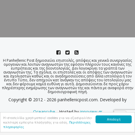
Η Panhellenic Post δημοσιεύει επιστολές, απόψεις και γενικά συνεργασίες
ομογενών και λοιπών αναγνωστών της εφόσον πληρούν τους κανόνες της
ευπρέπειας και της δεοντολογίας. Δεν λογοκρίνει τα γραπτά των
αναγνωστών της. Τα σχόλια, οι επιστολές και οι απόψεις των αναγνωστών
και σχολιαστών καθώς και οι αναδημοσιεύσεις από άλλα ιστολόγια ή τον
έντυπο Τύπο, δεν απηχούν κατ΄ ανάγκην τις απόψεις του Ιστολογίου μας
και δεν φέρουμε καμία ευθύνη γι αυτά. Δημοσιεύονται δε προς χάριν
πληρέστερης ενημέρωσης των αναγνωστών της και πάντα με αναφορά στην
δημοσιογραφική πηγή.
Copyright © 2012 - 2026 panhellenicpost.com. Developed by
Oceancube
- Hosted by
innoview.gr
Η ιστοσελίδα χρησιμοποιεί cookies για να εξασφαλίσει
Αποδοχή
καλύτερη εμπειρία πλοήγησης για εσάς.
Περισσότερες
πληροφορίες