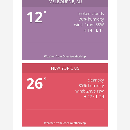
MELBOURNE, AU
12
°
broken clouds
76% humidity
wind: 1m/s SSW
H 14 • L 11
Weather from OpenWeatherMap
NEW YORK, US
26
°
clear sky
85% humidity
wind: 2m/s NW
H 27 • L 24
Weather from OpenWeatherMap