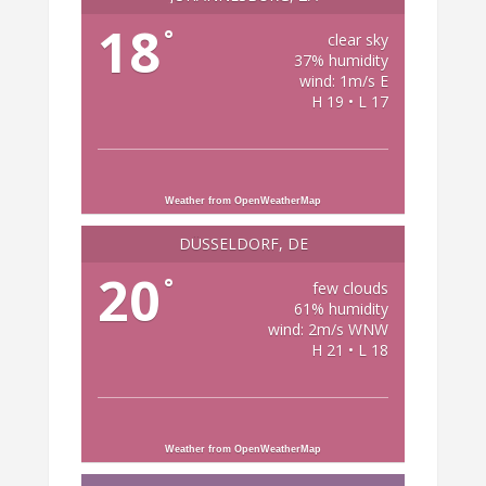
18
°
clear sky
37% humidity
wind: 1m/s E
H 19 • L 17
Weather from OpenWeatherMap
DÜSSELDORF, DE
20
°
few clouds
61% humidity
wind: 2m/s WNW
H 21 • L 18
Weather from OpenWeatherMap