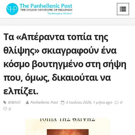
Τα «Απέραντα τοπία της
θλίψης» σκιαγραφούν ένα
κόσμο βουτηγμένο στη σήψη
που, όμως, δικαιούται να
ελπίζει.
ΒΙΒΛΙΟ
Panhellenic Post
4 Ιουλίου 2026, 1 μήνα ago
0
0