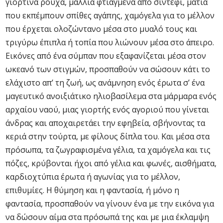
γιορτινά ρούχα, μαλλιά φτιαγμένα από σιντέφι, μάτια
που εκπέμπουν σπίθες αγάπης, χαμόγελα για το μέλλον
που έρχεται ολοζώντανο μέσα στο μυαλό τους και
τριγύρω έπιπλα ή τοπία που λιώνουν μέσα στο άπειρο.
Εικόνες από ένα σύμπαν που εξαφανίζεται μέσα στον
ωκεανό των στιγμών, προσπαθούν να σώσουν κάτι το
ελάχιστο απ’ τη ζωή, ως ανάμνηση ενός έρωτα σ’ ένα
μαγευτικό ανοιξιάτικο ηλιοβασίλεμα στα μάρμαρα ενός
αρχαίου ναού, μιας γιορτής ενός αγοριού που γίνεται
άνδρας και αποχαιρετάει την εφηβεία, σβήνοντας τα
κεριά στην τούρτα, με φίλους δίπλα του. Και μέσα στα
πρόσωπα, τα ζωγραφισμένα γέλια, τα χαμόγελα και τις
πόζες, κρύβονται ήχοι από γέλια και φωνές, αισθήματα,
καρδιοχτύπια έρωτα ή αγωνίας για το μέλλον,
επιθυμίες. Η θύμηση και η φαντασία, ή μόνο η
φαντασία, προσπαθούν να γίνουν ένα με την εικόνα για
να δώσουν αίμα στα πρόσωπά της και με μια έκλαμψη