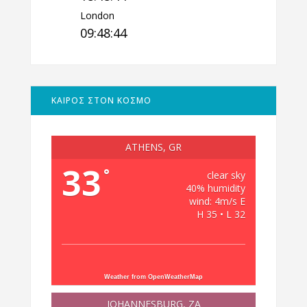
London
09:48:45
ΚΑΙΡΟΣ ΣΤΟΝ ΚΟΣΜΟ
ATHENS, GR
33
°
clear sky
40% humidity
wind: 4m/s E
H 35 • L 32
Weather from OpenWeatherMap
JOHANNESBURG, ZA