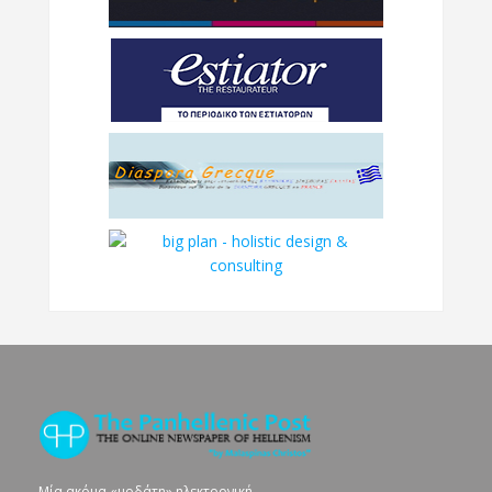
Μία ακόμα «μοδάτη» ηλεκτρονική