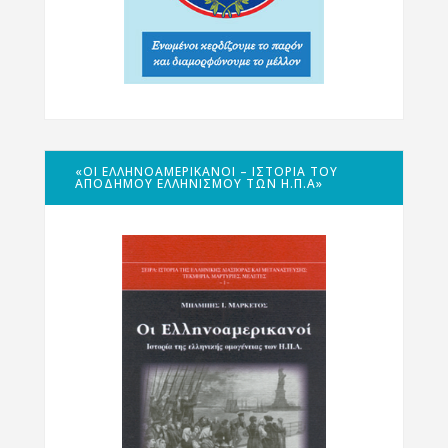
«ΟΙ ΕΛΛΗΝΟΑΜΕΡΙΚΑΝΟΊ – ΙΣΤΟΡΊΑ ΤΟΥ
ΑΠΌΔΗΜΟΥ ΕΛΛΗΝΙΣΜΟΎ ΤΩΝ Η.Π.Α»