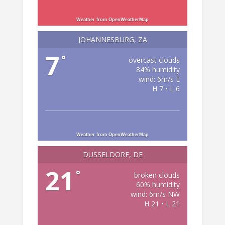
Weather from OpenWeatherMap
JOHANNESBURG, ZA
7
°
overcast clouds
84% humidity
wind: 6m/s E
H 7 • L 6
Weather from OpenWeatherMap
DÜSSELDORF, DE
21
°
broken clouds
60% humidity
wind: 6m/s NW
H 21 • L 21