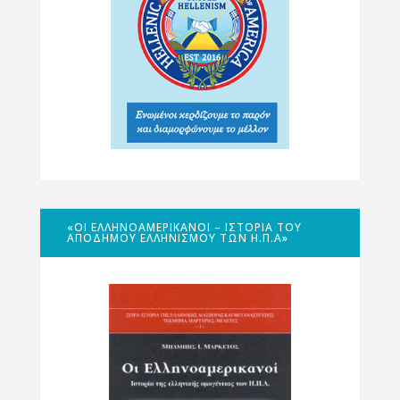
«ΟΙ ΕΛΛΗΝΟΑΜΕΡΙΚΑΝΟΊ – ΙΣΤΟΡΊΑ ΤΟΥ
ΑΠΌΔΗΜΟΥ ΕΛΛΗΝΙΣΜΟΎ ΤΩΝ Η.Π.Α»