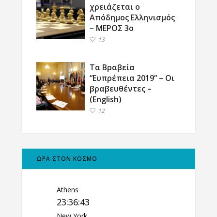
χρειάζεται ο
Απόδημος Ελληνισμός
– ΜΕΡΟΣ 3ο
13
Τα Βραβεία
“Ευπρέπεια 2019” – Οι
βραβευθέντες –
(English)
12
ΩΡΑ ΣΤΟΝ ΚΟΣΜΟ
Athens
23:36:44
New York