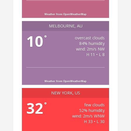
Weather from OpenWeatherMap
MELBOURNE, AU
10
°
overcast clouds
84% humidity
wind: 2m/s NW
H 11 • L 8
Weather from OpenWeatherMap
NEW YORK, US
32
°
few clouds
52% humidity
wind: 2m/s WNW
H 33 • L 30