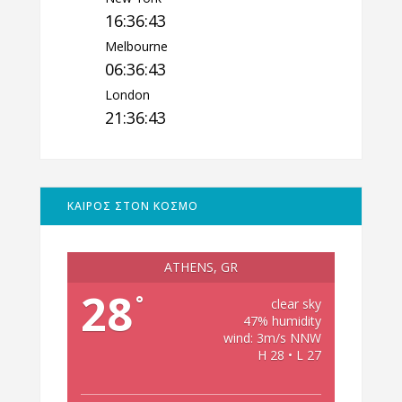
16:36:44
Melbourne
06:36:44
London
21:36:44
ΚΑΙΡΟΣ ΣΤΟΝ ΚΟΣΜΟ
ATHENS, GR
28
°
clear sky
47% humidity
wind: 3m/s NNW
H 28 • L 27