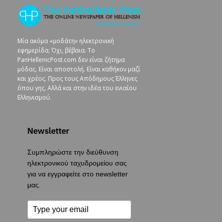
Μία ακόμα «μοδάτη» ηλεκτρονική
εφημερίδα; Όχι, βέβαια. To
PanHellenicPost.com δεν είναι ζήτημα
μόδας. Είναι αποστολή. Είναι καθήκον μαζί
και χρέος. Προς τους Απόδημους Έλληνες
όπου γης. Αλλά και στην ιδέα του ενιαίου
Ελληνισμού.
Newsletter
Συμπληρώστε την διεύθυνση
ηλεκτρονικού ταχυδρομείου σας
για να εγγραφείτε στο newsletter
μας.