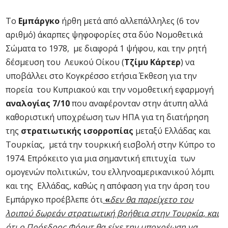
Το
Εμπάργκο
ήρθη μετά από αλλεπάλληλες (6 τον
αριθμό) άκαρπες ψηφοφορίες στα δύο Νομοθετικά
Σώματα το 1978, με διαφορά 1 ψήφου, και την ρητή
δέσμευση του Λευκού Οίκου (
Τζίμυ Κάρτερ
) να
υποβάλλει στο Κογκρέσσο ετήσια Έκθεση για την
πορεία του Κυπριακού και την νομοθετική εφαρμογή
αναλογίας 7/10
που αναφέρονταν στην άτυπη αλλά
καθοριστική υποχρέωση των ΗΠΑ για τη διατήρηση
της
στρατιωτικής ισορροπίας
μεταξύ Ελλάδας και
Τουρκίας, μετά την τουρκική εισβολή στην Κύπρο το
1974. Επρόκειτο για μια σημαντική επιτυχία των
ομογενών πολιτικών, του ελληνοαμερικανικού λόμπι
και της Ελλάδας, καθώς η απόφαση για την άρση του
Εμπάργκο προέβλεπε ότι
«
δεν θα παρείχετο του
λοιπού δωρεάν στρατιωτική βοήθεια στην Τουρκία, και
ότι ο Πρόεδρος Φόρντ θα είχε την υποχρέωση να