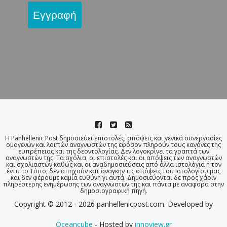
Εγγραφή
Η Panhellenic Post δημοσιεύει επιστολές, απόψεις και γενικά συνεργασίες
ομογενών και λοιπών αναγνωστών της εφόσον πληρούν τους κανόνες της
ευπρέπειας και της δεοντολογίας. Δεν λογοκρίνει τα γραπτά των
αναγνωστών της. Τα σχόλια, οι επιστολές και οι απόψεις των αναγνωστών
και σχολιαστών καθώς και οι αναδημοσιεύσεις από άλλα ιστολόγια ή τον
έντυπο Τύπο, δεν απηχούν κατ΄ ανάγκην τις απόψεις του Ιστολογίου μας
και δεν φέρουμε καμία ευθύνη γι αυτά. Δημοσιεύονται δε προς χάριν
πληρέστερης ενημέρωσης των αναγνωστών της και πάντα με αναφορά στην
δημοσιογραφική πηγή.
Copyright © 2012 - 2026 panhellenicpost.com. Developed by
Oceancube
- Hosted by
innoview.gr