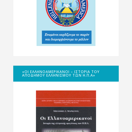
«ΟΙ ΕΛΛΗΝΟΑΜΕΡΙΚΑΝΟΊ – ΙΣΤΟΡΊΑ ΤΟΥ
ΑΠΌΔΗΜΟΥ ΕΛΛΗΝΙΣΜΟΎ ΤΩΝ Η.Π.Α»