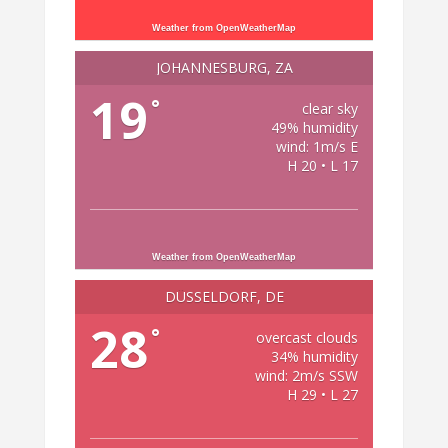
Weather from OpenWeatherMap
JOHANNESBURG, ZA
19
°
clear sky
49% humidity
wind: 1m/s E
H 20 • L 17
Weather from OpenWeatherMap
DÜSSELDORF, DE
28
°
overcast clouds
34% humidity
wind: 2m/s SSW
H 29 • L 27