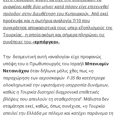
αναφέρει κάθε δύο μήνες κατά πόσον είχε επιτευχθεί
πρόοδος στην διευθέτηση του Κυπριακού
». Από εκεί
προέκυψε και η σωτήρια αναλογία 7/10 που
συγκράτησε αποφασιστικά τους υπερ-εξοπλισμούς της
Τουρκίας, η οποία ακόμη και σήμερα πληρώνει τις
συνέπειες του «
εμπάργκο
».
Την δεσμευτική αυτή «αναλογία» είχε προφανώς
υπόψη του ο Πρωθυπουργός του Ισραήλ
Μπενιαμίν
Νετανιάχου
όταν δήλωνε μόλις χθες πως «
η
παραχώρηση των αεροσκαφών F-35 θα κατέστρεφε
ολοκληρωτικά την υφιστάμενη ισορροπία δυνάμεων,
καθώς η Τουρκία διατηρεί διαχρονικά επιθετικές
βλέψεις που απειλούν τη σταθερότητα
”. Μάλιστα δεν
σταμάτησε εκεί, καθώς, όπως συνέχισε, «
η Τουρκία
απειλεί την Ελλάδα με πόλεμο και κατέχει παράνομα τη