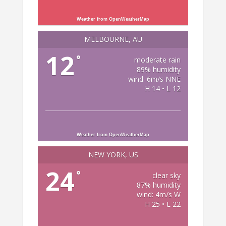
Weather from OpenWeatherMap
MELBOURNE, AU
12
°
moderate rain
89% humidity
wind: 6m/s NNE
H 14 • L 12
Weather from OpenWeatherMap
NEW YORK, US
24
°
clear sky
87% humidity
wind: 4m/s W
H 25 • L 22