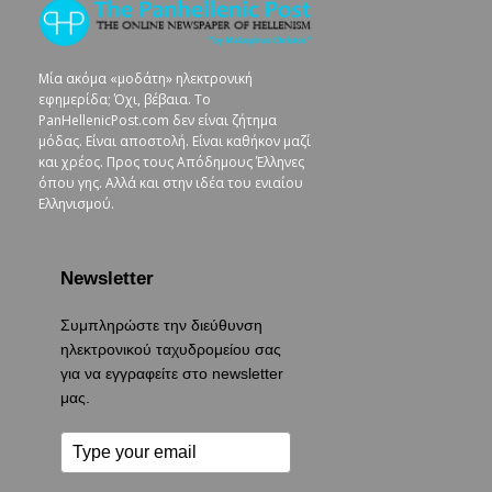
Μία ακόμα «μοδάτη» ηλεκτρονική
εφημερίδα; Όχι, βέβαια. To
PanHellenicPost.com δεν είναι ζήτημα
μόδας. Είναι αποστολή. Είναι καθήκον μαζί
και χρέος. Προς τους Απόδημους Έλληνες
όπου γης. Αλλά και στην ιδέα του ενιαίου
Ελληνισμού.
Newsletter
Συμπληρώστε την διεύθυνση
ηλεκτρονικού ταχυδρομείου σας
για να εγγραφείτε στο newsletter
μας.