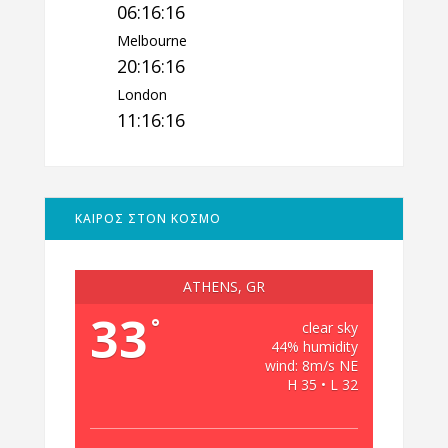
06:16:17
Melbourne
20:16:17
London
11:16:17
ΚΑΙΡΟΣ ΣΤΟΝ ΚΟΣΜΟ
ATHENS, GR
33
°
clear sky
44% humidity
wind: 8m/s NE
H 35 • L 32