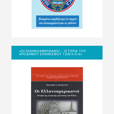
«ΟΙ ΕΛΛΗΝΟΑΜΕΡΙΚΑΝΟΊ – ΙΣΤΟΡΊΑ ΤΟΥ
ΑΠΌΔΗΜΟΥ ΕΛΛΗΝΙΣΜΟΎ ΤΩΝ Η.Π.Α»