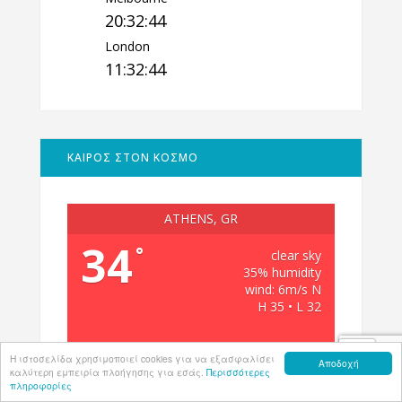
20:32:45
London
11:32:45
ΚΑΙΡΟΣ ΣΤΟΝ ΚΟΣΜΟ
ATHENS, GR
34
°
clear sky
35% humidity
wind: 6m/s N
H 35 • L 32
Η ιστοσελίδα χρησιμοποιεί cookies για να εξασφαλίσει
Αποδοχή
καλύτερη εμπειρία πλοήγησης για εσάς.
Περισσότερες
πληροφορίες
Weather from OpenWeatherMap