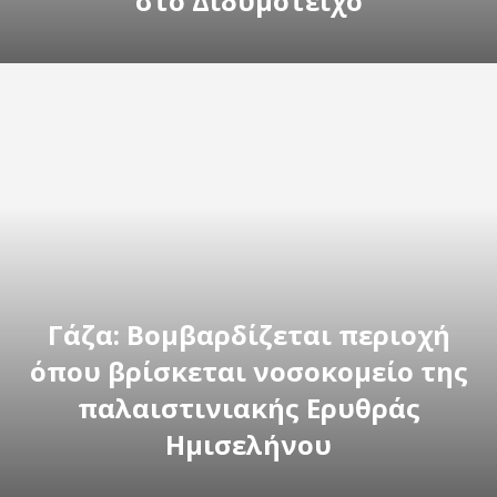
στο Διδυμότειχο
Γάζα: Βομβαρδίζεται περιοχή
όπου βρίσκεται νοσοκομείο της
παλαιστινιακής Ερυθράς
Ημισελήνου