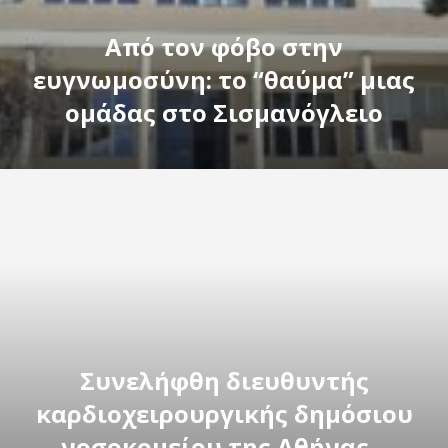
Από τον φόβο στην
ευγνωμοσύνη: το “θαύμα” μιας
ομάδας στο Σισμανόγλειο
Συνελήφθη διευθυντής
καρδιοχειρουργικής δημόσιου
νοσοκομείου της Αθήνας –