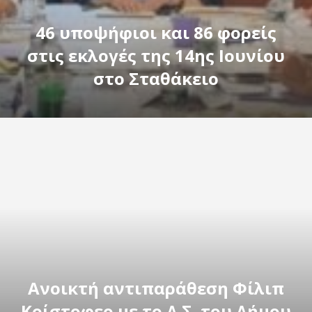
46 υποψήφιοι και 86 φορείς
στις εκλογές της 14ης Ιουνίου
στο Σταθάκειο
Ανοικτή αντιπαράθεση Φίλιπ
Κρίστοφερ με το Δ.Σ. του Δήμου