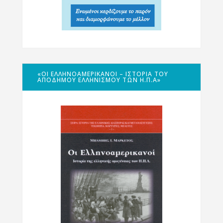
«ΟΙ ΕΛΛΗΝΟΑΜΕΡΙΚΑΝΟΊ – ΙΣΤΟΡΊΑ ΤΟΥ
ΑΠΌΔΗΜΟΥ ΕΛΛΗΝΙΣΜΟΎ ΤΩΝ Η.Π.Α»