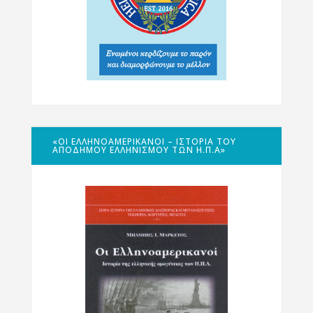
«ΟΙ ΕΛΛΗΝΟΑΜΕΡΙΚΑΝΟΊ – ΙΣΤΟΡΊΑ ΤΟΥ
ΑΠΌΔΗΜΟΥ ΕΛΛΗΝΙΣΜΟΎ ΤΩΝ Η.Π.Α»