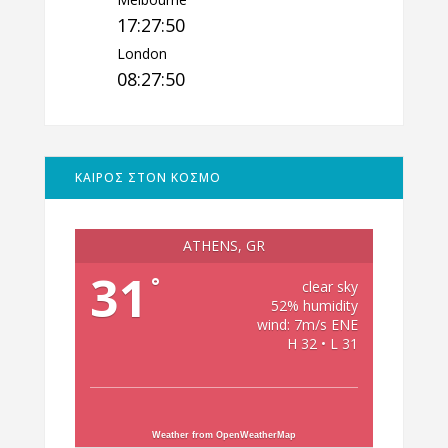
17:27:51
London
08:27:51
ΚΑΙΡΟΣ ΣΤΟΝ ΚΟΣΜΟ
ATHENS, GR
31
°
clear sky
52% humidity
wind: 7m/s ENE
H 32 • L 31
Weather from OpenWeatherMap