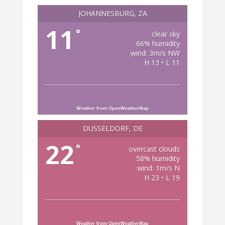
JOHANNESBURG, ZA
11
°
clear sky
66% humidity
wind: 3m/s NW
H 13 • L 11
Weather from OpenWeatherMap
DÜSSELDORF, DE
22
°
overcast clouds
58% humidity
wind: 1m/s N
H 23 • L 19
Weather from OpenWeatherMap