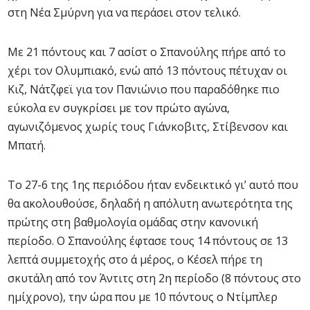
στη Νέα Σμύρνη για να περάσει στον τελικό.
Με 21 πόντους και 7 ασίστ ο Σπανούλης πήρε από το
χέρι τον Ολυμπιακό, ενώ από 13 πόντους πέτυχαν οι
Κιζ, Νάτζφεϊ για τον Πανιώνιο που παραδόθηκε πιο
εύκολα εν συγκρίσει με τον πρώτο αγώνα,
αγωνιζόμενος χωρίς τους Γιάνκοβιτς, Στίβενσον και
Μπατή.
Το 27-6 της 1ης περιόδου ήταν ενδεικτικό γι’ αυτό που
θα ακολουθούσε, δηλαδή η απόλυτη ανωτερότητα της
πρώτης στη βαθμολογία ομάδας στην κανονική
περίοδο. Ο Σπανούλης έφτασε τους 14 πόντους σε 13
λεπτά συμμετοχής στο ά μέρος, ο Κέσελ πήρε τη
σκυτάλη από τον Άντιτς στη 2η περίοδο (8 πόντους στο
ημίχρονο), την ώρα που με 10 πόντους ο Ντίμπλερ