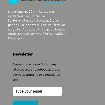
Μία ακόμα «μοδάτη» ηλεκτρονική
εφημερίδα; Όχι, βέβαια. To
PanHellenicPost.com δεν είναι ζήτημα
μόδας. Είναι αποστολή. Είναι καθήκον μαζί
και χρέος. Προς τους Απόδημους Έλληνες
όπου γης. Αλλά και στην ιδέα του ενιαίου
Ελληνισμού.
Newsletter
Συμπληρώστε την διεύθυνση
ηλεκτρονικού ταχυδρομείου σας
για να εγγραφείτε στο newsletter
μας.