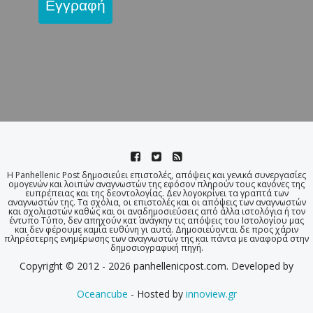
Εγγραφή
Η Panhellenic Post δημοσιεύει επιστολές, απόψεις και γενικά συνεργασίες
ομογενών και λοιπών αναγνωστών της εφόσον πληρούν τους κανόνες της
ευπρέπειας και της δεοντολογίας. Δεν λογοκρίνει τα γραπτά των
αναγνωστών της. Τα σχόλια, οι επιστολές και οι απόψεις των αναγνωστών
και σχολιαστών καθώς και οι αναδημοσιεύσεις από άλλα ιστολόγια ή τον
έντυπο Τύπο, δεν απηχούν κατ΄ ανάγκην τις απόψεις του Ιστολογίου μας
και δεν φέρουμε καμία ευθύνη γι αυτά. Δημοσιεύονται δε προς χάριν
πληρέστερης ενημέρωσης των αναγνωστών της και πάντα με αναφορά στην
δημοσιογραφική πηγή.
Copyright © 2012 - 2026 panhellenicpost.com. Developed by
Oceancube
- Hosted by
innoview.gr