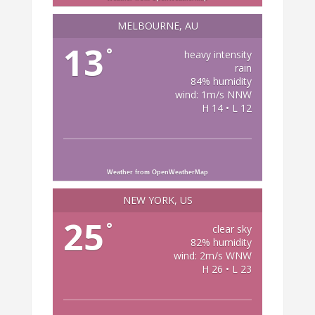
MELBOURNE, AU
13
°
heavy intensity
rain
84% humidity
wind: 1m/s NNW
H 14 • L 12
Weather from OpenWeatherMap
NEW YORK, US
25
°
clear sky
82% humidity
wind: 2m/s WNW
H 26 • L 23