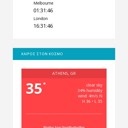
Melbourne
01:31:47
London
16:31:47
ΚΑΙΡΟΣ ΣΤΟΝ ΚΟΣΜΟ
ATHENS, GR
35
°
clear sky
34% humidity
wind: 4m/s N
H 36 • L 35
Weather from OpenWeatherMap