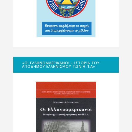
«ΟΙ ΕΛΛΗΝΟΑΜΕΡΙΚΑΝΟΊ – ΙΣΤΟΡΊΑ ΤΟΥ
ΑΠΌΔΗΜΟΥ ΕΛΛΗΝΙΣΜΟΎ ΤΩΝ Η.Π.Α»