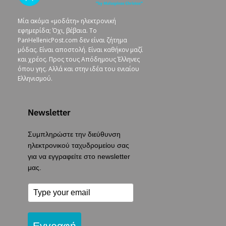
Μία ακόμα «μοδάτη» ηλεκτρονική
εφημερίδα; Όχι, βέβαια. To
PanHellenicPost.com δεν είναι ζήτημα
μόδας. Είναι αποστολή. Είναι καθήκον μαζί
και χρέος. Προς τους Απόδημους Έλληνες
όπου γης. Αλλά και στην ιδέα του ενιαίου
Ελληνισμού.
Newsletter
Συμπληρώστε την διεύθυνση
ηλεκτρονικού ταχυδρομείου σας
για να εγγραφείτε στο newsletter
μας.
Εγγραφή