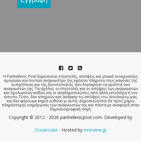
Η Panhellenic Post δημοσιεύει επιστολές, απόψεις και γενικά συνεργασίες
ομογενών και λοιπών αναγνωστών της εφόσον πληρούν τους κανόνες της
ευπρέπειας και της δεοντολογίας. Δεν λογοκρίνει τα γραπτά των
αναγνωστών της. Τα σχόλια, οι επιστολές και οι απόψεις των αναγνωστών
και σχολιαστών καθώς και οι αναδημοσιεύσεις από άλλα ιστολόγια ή τον
έντυπο Τύπο, δεν απηχούν κατ΄ ανάγκην τις απόψεις του Ιστολογίου μας
και δεν φέρουμε καμία ευθύνη γι αυτά. Δημοσιεύονται δε προς χάριν
πληρέστερης ενημέρωσης των αναγνωστών της και πάντα με αναφορά στην
δημοσιογραφική πηγή.
Copyright © 2012 - 2026 panhellenicpost.com. Developed by
Oceancube
- Hosted by
innoview.gr