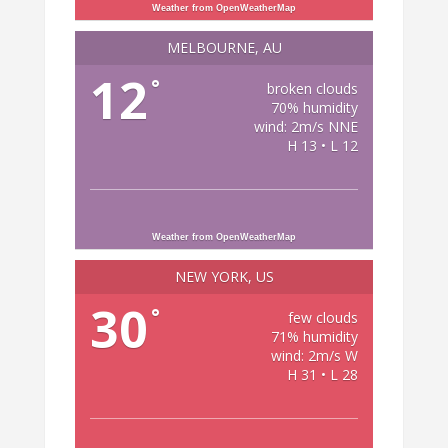
Weather from OpenWeatherMap
MELBOURNE, AU
12
°
broken clouds
70% humidity
wind: 2m/s NNE
H 13 • L 12
Weather from OpenWeatherMap
NEW YORK, US
30
°
few clouds
71% humidity
wind: 2m/s W
H 31 • L 28