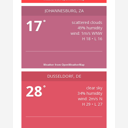
JOHANNESBURG, ZA
17
°
scattered clouds
49% humidity
wind: 1m/s WNW
H 18 • L 16
Weather from OpenWeatherMap
DÜSSELDORF, DE
28
°
clear sky
34% humidity
wind: 2m/s N
H 29 • L 27