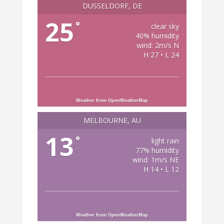
DÜSSELDORF, DE
25
°
clear sky
40% humidity
wind: 2m/s N
H 27 • L 24
Weather from OpenWeatherMap
MELBOURNE, AU
13
°
light rain
77% humidity
wind: 1m/s NE
H 14 • L 12
Weather from OpenWeatherMap