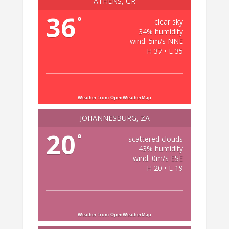
ATHENS, GR
36
°
clear sky
34% humidity
wind: 5m/s NNE
H 37 • L 35
Weather from OpenWeatherMap
JOHANNESBURG, ZA
20
°
scattered clouds
43% humidity
wind: 0m/s ESE
H 20 • L 19
Weather from OpenWeatherMap