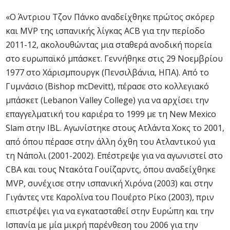
«Ο Άντριου Τζον Πάνκο αναδείχθηκε πρώτος σκόρερ
και MVP της ισπανικής λίγκας ACB για την περίοδο
2011-12, ακολουθώντας μια σταθερά ανοδική πορεία
στο ευρωπαϊκό μπάσκετ. Γεννήθηκε στις 29 Νοεμβρίου
1977 στο Χάρισμπουργκ (Πενσιλβάνια, ΗΠΑ). Από το
Γυμνάσιο (Bishop mcDevitt), πέρασε στο κολλεγιακό
μπάσκετ (Lebanon Valley College) για να αρχίσει την
επαγγελματική του καριέρα το 1999 με τη New Mexico
Slam στην IBL. Αγωνίστηκε στους Ατλάντα Χοκς το 2001,
από όπου πέρασε στην άλλη όχθη του Ατλαντικού για
τη Νάπολι (2001-2002). Επέστρεψε για να αγωνιστεί στο
CBA και τους Ντακότα Γουίζαρντς, όπου αναδείχθηκε
MVP, συνέχισε στην ισπανική Χιρόνα (2003) και στην
Γιγάντες ντε Καρολίνα του Πουέρτο Ρίκο (2003), πριν
επιστρέψει για να εγκατασταθεί στην Ευρώπη και την
Ισπανία με μία μικρή παρένθεση του 2006 για την