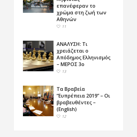
επανέφεραν το
χρώμα στη ζωή των
Αθηνών
11
ΑΝΑΛΥΣΗ: Τι
χρειάζεται ο
Απόδημος Ελληνισμός
– ΜΕΡΟΣ 3ο
13
Τα Βραβεία
“Ευπρέπεια 2019” – Οι
βραβευθέντες –
(English)
12