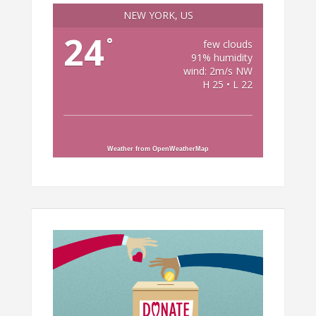
NEW YORK, US
24
°
few clouds
91% humidity
wind: 2m/s NW
H 25 • L 22
Weather from OpenWeatherMap