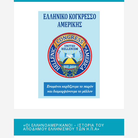
«ΟΙ ΕΛΛΗΝΟΑΜΕΡΙΚΑΝΟΊ – ΙΣΤΟΡΊΑ ΤΟΥ
ΑΠΌΔΗΜΟΥ ΕΛΛΗΝΙΣΜΟΎ ΤΩΝ Η.Π.Α»