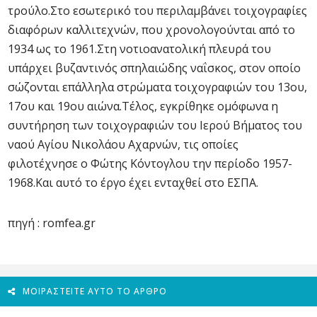
τρούλο.Στο εσωτερικό του περιλαμβάνει τοιχογραφίες
διαφόρων καλλιτεχνών, που χρονολογούνται από το
1934 ως το 1961.Στη νοτιοανατολική πλευρά του
υπάρχει βυζαντινός σπηλαιώδης ναΐσκος, στον οποίο
σώζονται επάλληλα στρώματα τοιχογραφιών του 13ου,
17ου και 19ου αιώνα.Τέλος, εγκρίθηκε ομόφωνα η
συντήρηση των τοιχογραφιών του Ιερού Βήματος του
ναού Αγίου Νικολάου Αχαρνών, τις οποίες
φιλοτέχνησε ο Φώτης Κόντογλου την περίοδο 1957-
1968.Και αυτό το έργο έχει ενταχθεί στο ΕΣΠΑ.
πηγή : romfea.gr
ΜΟΙΡΑΣΤΕΊΤΕ ΑΥΤΌ ΤΟ ΆΡΘΡΟ