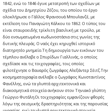
1842, ενώ το 1846 έγινε μετατροπή των σχεδίων με
σχέδια του Δημητρίου Ζέζου, του οποίου το έργο
ολοκλήρωσε ο Γάλλος Φρανσουά Μπουλανζέ, με
εκτέλεση του Παναγιώτη Κάλκου το 1862. Ο τύπος του
είναι σταυροειδής τρίκλιτη βασιλική με τρούλο, με
δύο ενσωματωμένα κωδωνοστάσια στις γωνίες της
δυτικής πλευράς. Ο ναός έχει κηρυχθεί ιστορικό
διατηρητέο μνημείο.Τη δημιουργία των εικόνων του
τέμπλου ανέλαβε ο Σπυρίδων Γιαλλινάς, ο οποίος
σχεδίασε και τις τοιχογραφίες, τοις οποίες
φιλοτέχνησε ο Βαυαρός ζωγράφος Αλεξάντερ Σέιτζ.Την
κοσμηματογραφία ανέλαβε ο ζωγράφος Κωνσταντίνος
Φανέλλης, ενώ τα γλυπτά αρχιτεκτονικά και
διακοσμητικά στοιχεία ανήκουν στον Τηνιακό γλύπτη
Γεώργιο Φυτάλη.Οι τοιχογραφίες εμφανίζουν φθορές
λόγω της σεισμικής δραστηριότητας και της παρουσίας
υγρασίας, ενώ τα γλυπτά αρχιτεκτονικά στοιχεία