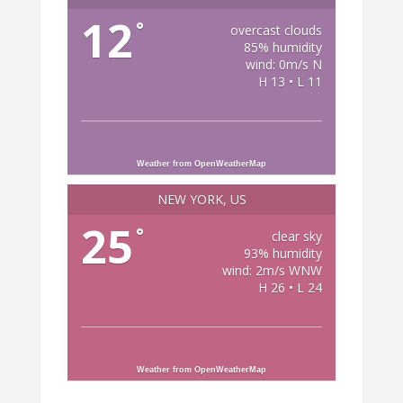
12
°
overcast clouds
85% humidity
wind: 0m/s N
H 13 • L 11
Weather from OpenWeatherMap
NEW YORK, US
25
°
clear sky
93% humidity
wind: 2m/s WNW
H 26 • L 24
Weather from OpenWeatherMap