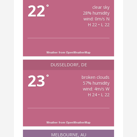
22
°
clear sky
28% humidity
wind: 0m/s N
H 22 • L 22
Weather from OpenWeatherMap
DÜSSELDORF, DE
23
°
broken clouds
57% humidity
wind: 4m/s W
H 24 • L 22
Weather from OpenWeatherMap
MELBOURNE, AU