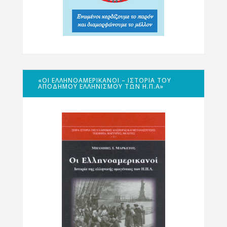
«ΟΙ ΕΛΛΗΝΟΑΜΕΡΙΚΑΝΟΊ – ΙΣΤΟΡΊΑ ΤΟΥ
ΑΠΌΔΗΜΟΥ ΕΛΛΗΝΙΣΜΟΎ ΤΩΝ Η.Π.Α»