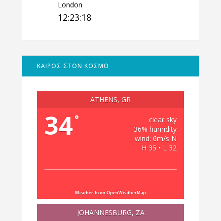
London
12:23:19
ΚΑΙΡΟΣ ΣΤΟΝ ΚΟΣΜΟ
ATHENS, GR
34
°
clear sky
36% humidity
wind: 6m/s N
H 35 • L 32
Weather from OpenWeatherMap
JOHANNESBURG, ZA