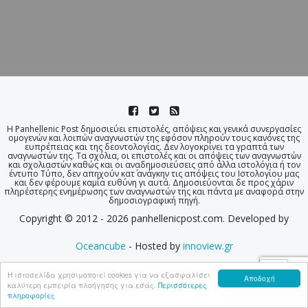
Η Panhellenic Post δημοσιεύει επιστολές, απόψεις και γενικά συνεργασίες
ομογενών και λοιπών αναγνωστών της εφόσον πληρούν τους κανόνες της
ευπρέπειας και της δεοντολογίας. Δεν λογοκρίνει τα γραπτά των
αναγνωστών της. Τα σχόλια, οι επιστολές και οι απόψεις των αναγνωστών
και σχολιαστών καθώς και οι αναδημοσιεύσεις από άλλα ιστολόγια ή τον
έντυπο Τύπο, δεν απηχούν κατ΄ ανάγκην τις απόψεις του Ιστολογίου μας
και δεν φέρουμε καμία ευθύνη γι αυτά. Δημοσιεύονται δε προς χάριν
πληρέστερης ενημέρωσης των αναγνωστών της και πάντα με αναφορά στην
δημοσιογραφική πηγή.
Copyright © 2012 - 2026 panhellenicpost.com. Developed by
Oceancube
- Hosted by
innoview.gr
Η ιστοσελίδα χρησιμοποιεί cookies για να εξασφαλίσει
Αποδοχή
καλύτερη εμπειρία πλοήγησης για εσάς.
Περισσότερες
πληροφορίες