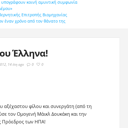
άν υπογράφουν κοινή αμυντική συμφωνία
λέμου»
βερνητικής Επιτροπής Βιομηχανίας
ον έναν χρόνο από τον θάνατο της
σου Έλληνα!
012, 14 έτη ago
0
0
ου αξέχαστου φίλου και συνεργάτη (από τη
ύσε τον Ομογενή Μάικλ Δουκάκη και την
ως Πρόεδρος των ΗΠΑ!