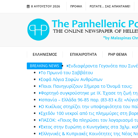
8 ΑΥΓΟΎΣΤΟΥ 2026
ΠΡΟΦΙΛ
ΡΩΤΑΤΕ… ΣΑΣ ΑΠΑΝΤΑΜΕ!
ΕΛΛΗΝΙΣΜΟΣ
ΕΠΙΚΑΙΡΟΤΗΤΑ
PHP ΘΕΜΑ
Ενδιαφέροντα Γεγονότα που Συν
BREAKING NEWS
Το Πρωινό του Σαββάτου
Σοφά Λόγια Σοφών Ανθρώπων
Ποιοι Πανηγυρίζουν Σήμερα το Όνομά τους;
Φορτηγό συγκρούστηκε με ΙΧ. Έχασε τη ζωή τη
Ισπανία – Ελλάδα 96-85 παρ. (83-83 κ.δ): «Λύ
Ο Κικίλιας στηρίζει την υποψηφιότητα του πα
Σχεδόν 100 νεκροί από τις πλημμύρες στη βορε
ΠΑΣΟΚ: «Ποιος θα πληρώσει τον λογαριασμό τω
Έκτος στην Ευρώπη ο Κυνηγάκης στα 3χλμ. κο
Ελληνικές & Κυπριακές Κοινότητες της Νέας 