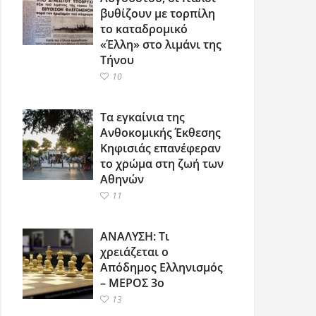
βυθίζουν με τορπίλη
το καταδρομικό
«Έλλη» στο λιμάνι της
Τήνου
10
Τα εγκαίνια της
Ανθοκομικής Έκθεσης
Κηφισιάς επανέφεραν
το χρώμα στη ζωή των
Αθηνών
11
ΑΝΑΛΥΣΗ: Τι
χρειάζεται ο
Απόδημος Ελληνισμός
– ΜΕΡΟΣ 3ο
13