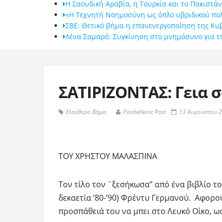
Η Σαουδική Αραβία, η Τουρκία και το Πακιστ
«Η Τεχνητή Νοημοσύνη ως όπλο υβριδικού πο
ΣΒΕ: Θετικό βήμα η επανενεργοποίηση της Κυ
Λένα Σαμαρά: Συγκίνηση στο μνημόσυνο για τ
ΣΑΤΙΡΙΖΟΝΤΑΣ: Γεια 
Ελεύθερο Βήμα
Panhellenic Post
13 Αυγούστου 2
ΤΟΥ ΧΡΗΣΤΟΥ ΜΑΛΑΣΠΙΝΑ
Τον τίλο τον ¨ξεσήκωσα” από ένα βιβλίο τ
δεκαετία ’80-’90) Φρέντυ Γερμανού. Αφορο
προσπάθειά του να μπει στο Λευκό Οίκο, 