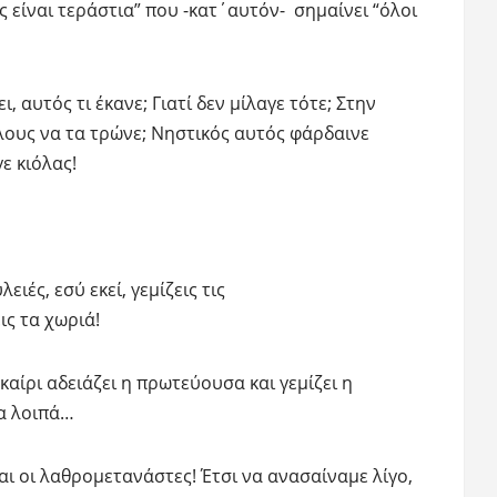
ς είναι τεράστια” που -κατ΄αυτόν- σημαίνει “όλοι
 αυτός τι έκανε; Γιατί δεν μίλαγε τότε; Στην
λους να τα τρώνε; Νηστικός αυτός φάρδαινε
ε κιόλας!
ειές, εσύ εκεί, γεμίζεις τις
ις τα χωριά!
καίρι αδειάζει η πρωτεύουσα και γεμίζει η
τα λοιπά…
αι οι λαθρομετανάστες! Έτσι να ανασαίναμε λίγο,