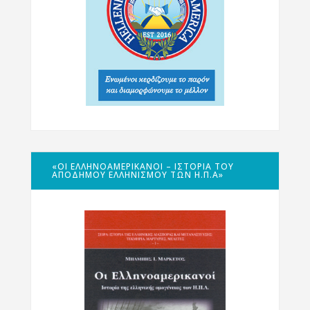
«ΟΙ ΕΛΛΗΝΟΑΜΕΡΙΚΑΝΟΊ – ΙΣΤΟΡΊΑ ΤΟΥ
ΑΠΌΔΗΜΟΥ ΕΛΛΗΝΙΣΜΟΎ ΤΩΝ Η.Π.Α»