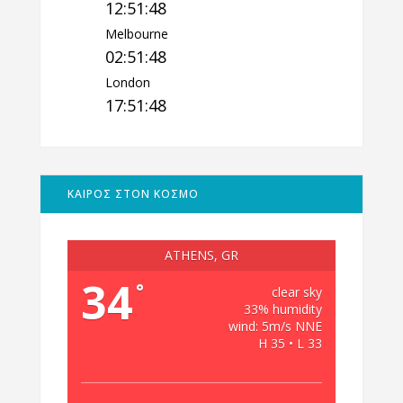
12:51:49
Melbourne
02:51:49
London
17:51:49
ΚΑΙΡΟΣ ΣΤΟΝ ΚΟΣΜΟ
ATHENS, GR
34
°
clear sky
33% humidity
wind: 5m/s NNE
H 35 • L 33