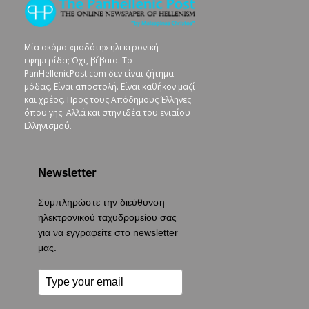
Μία ακόμα «μοδάτη» ηλεκτρονική
εφημερίδα; Όχι, βέβαια. To
PanHellenicPost.com δεν είναι ζήτημα
μόδας. Είναι αποστολή. Είναι καθήκον μαζί
και χρέος. Προς τους Απόδημους Έλληνες
όπου γης. Αλλά και στην ιδέα του ενιαίου
Ελληνισμού.
Newsletter
Συμπληρώστε την διεύθυνση
ηλεκτρονικού ταχυδρομείου σας
για να εγγραφείτε στο newsletter
μας.