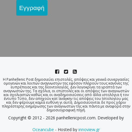
Εγγραφή
Η Panhellenic Post δημοσιεύει επιστολές, απόψεις και γενικά συνεργασίες
ομογενών και λοιπών αναγνωστών της εφόσον πληρούν τους κανόνες της
ευπρέπειας και της δεοντολογίας. Δεν λογοκρίνει τα γραπτά των
αναγνωστών της. Τα σχόλια, οι επιστολές και οι απόψεις των αναγνωστών
και σχολιαστών καθώς και οι αναδημοσιεύσεις από άλλα ιστολόγια ή τον
έντυπο Τύπο, δεν απηχούν κατ΄ ανάγκην τις απόψεις του Ιστολογίου μας
και δεν φέρουμε καμία ευθύνη γι αυτά. Δημοσιεύονται δε προς χάριν
πληρέστερης ενημέρωσης των αναγνωστών της και πάντα με αναφορά στην
δημοσιογραφική πηγή.
Copyright © 2012 - 2026 panhellenicpost.com. Developed by
Oceancube
- Hosted by
innoview.gr