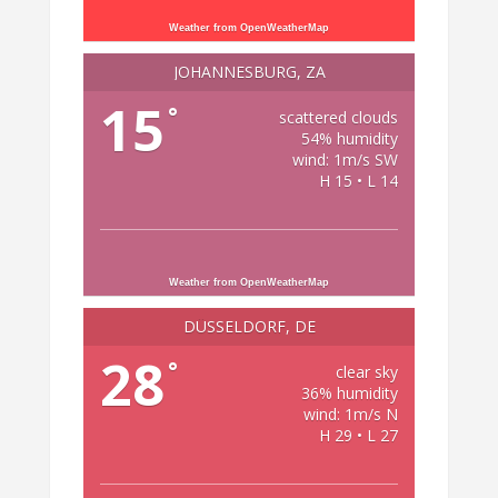
Weather from OpenWeatherMap
JOHANNESBURG, ZA
15
°
scattered clouds
54% humidity
wind: 1m/s SW
H 15 • L 14
Weather from OpenWeatherMap
DÜSSELDORF, DE
28
°
clear sky
36% humidity
wind: 1m/s N
H 29 • L 27