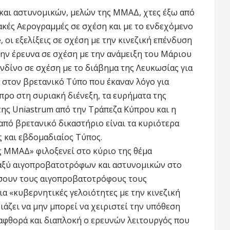
και αστυνομικών, μελών της ΜΜΑΔ, χτες έξω από
ακές Αερογραμμές σε σχέση και με το ενδεχόμενο
e, οι εξελίξεις σε σχέση με την κινεζική επένδυση
την έρευνα σε σχέση με την ανάμειξη του Μάριου
ονδίνο σε σχέση με το διάβημα της Λευκωσίας για
 στον βρετανικό Τύπο που έκαναν λόγο για
ρο στη συριακή διένεξη, τα ευρήματα της
της Uniastrum από την Τράπεζα Κύπρου και η
από βρετανικό δικαστήριο είναι τα κυριότερα
 και εβδομαδιαίος Τύπος.
ς ΜΜΑΔ» φιλοξενεί στο κύριο της θέμα
ταξύ αιγοπροβατοτρόφων και αστυνομικών στο
ώσουν τους αιγοπροβατοτρόφους τους
ια «κυβερνητικές γελοιότητες με την κινεζική
άζει να μην μπορεί να χειριστεί την υπόθεση
ιαφθορά και διαπλοκή ο ερευνών λειτουργός που