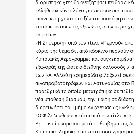
διορίστηκε χτες θα αναζητήσει πειθαρχικές
«Αλήθεια» κάνει λόγο για «κατασκοπεία κα
«πάνε κι έρχονται τα ξένα αεροσκάφη στη
κατασκοπεύουν τις εξελίξεις στην περιοχή 
τα μάτια».
«Η Σημερινή» υπό τον τίτλο «Περνούν από
κύριο της θέμα ότι από κόσκινο περνούν στ
Κυπριακές Αερογραμμές και συγκεκριμένα 
εξαγοράς της ώστε ο διεθνής κολοσσός ν’
των ΚΑ. Αλλού η εφημερίδα φιλοξενεί φωτο
αιγοπροβατοτρόφων και Αστυνομίας στο Πρ
προεδρικό το οποίο μετατράπηκε σε πεδίο 
νέα υπόθεση βιασμού, την Τρίτη σε διάστη
διερευνήσει το Τμήμα Ανιχνεύσεως Εγκλη
«Ο Φιλελεύθερος» κάτω από τον τίτλο «Περ
Βρετανοί ακόμα και μετά το διάβημα της 
Κυπριακή Δημοκρατία κατά πόσο χρησιμοπο