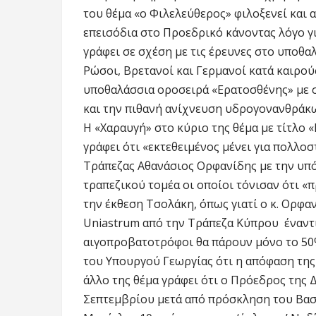
του θέμα «ο Φιλελεύθερος» φιλοξενεί και 
επεισόδια στο Προεδρικό κάνοντας λόγο γι
γράφει σε σχέση με τις έρευνες στο υποθα
Ρώσοι, Βρετανοί και Γερμανοί κατά καιρού
υποθαλάσσια οροσειρά «Ερατοσθένης» με 
και την πιθανή ανίχνευση υδρογονανθράκ
Η «Χαραυγή» στο κύριο της θέμα με τίτλο 
γράφει ότι «εκτεθειμένος μένει για πολλο
Τράπεζας Αθανάσιος Ορφανίδης με την υπό
τραπεζικού τομέα οι οποίοι τόνισαν ότι 
την έκθεση Τσολάκη, όπως γιατί ο κ. Ορφα
Uniastrum από την Τράπεζα Κύπρου έναντι 
αιγοπροβατοτρόφοι θα πάρουν μόνο το 50%
του Υπουργού Γεωργίας ότι η απόφαση της 
άλλο της θέμα γράφει ότι ο Πρόεδρος της 
Σεπτεμβρίου μετά από πρόσκληση του Βασι