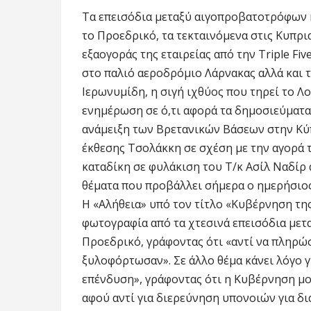
Τα επεισόδια μεταξύ αιγοπροβατοτρόφων 
το Προεδρικό, τα τεκταινόμενα στις Κυπρι
εξαογοράς της εταιρείας από την Triple Fiv
στο παλιό αεροδρόμιο Λάρνακας αλλά και 
Ιερωνυμίδη, η σιγή ιχθύος που τηρεί το Λ
ενημέρωση σε ό,τι αφορά τα δημοσιεύματα
ανάμειξη των Βρετανικών Βάσεων στην Κύπ
έκθεσης Τσολάκκη σε σχέση με την αγορά 
καταδίκη σε φυλάκιση του Τ/κ Ασίλ Ναδίρ 
θέματα που προβάλλει σήμερα ο ημερήσιος
Η «Αλήθεια» υπό τον τίτλο «Κυβέρνηση τη
φωτογραφία από τα χτεσινά επεισόδια με
Προεδρικό, γράφοντας ότι «αντί να πληρ
ξυλοφόρτωσαν». Σε άλλο θέμα κάνει λόγο γ
επένδυση», γράφοντας ότι η Κυβέρνηση μοι
αφού αντί για διερεύνηση υπονοιών για δ