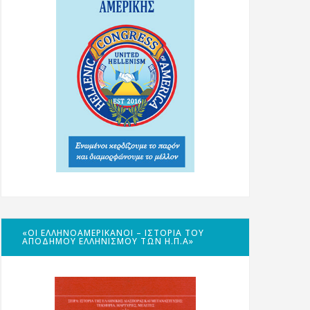
«ΟΙ ΕΛΛΗΝΟΑΜΕΡΙΚΑΝΟΊ – ΙΣΤΟΡΊΑ ΤΟΥ
ΑΠΌΔΗΜΟΥ ΕΛΛΗΝΙΣΜΟΎ ΤΩΝ Η.Π.Α»