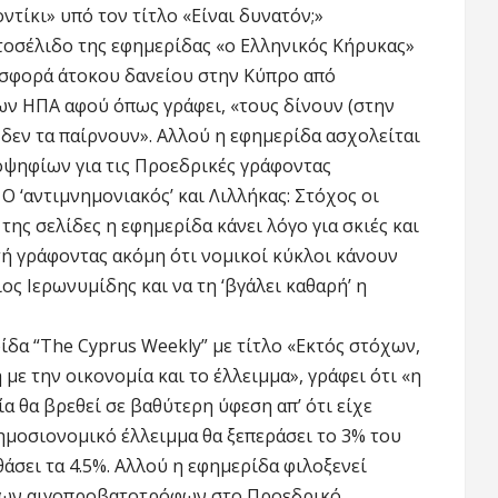
τίκι» υπό τον τίτλο «Είναι δυνατόν;»
τοσέλιδο της εφημερίδας «ο Ελληνικός Κήρυκας»
οσφορά άτοκου δανείου στην Κύπρο από
ν ΗΠΑ αφού όπως γράφει, «τους δίνουν (στην
δεν τα παίρνουν». Αλλού η εφημερίδα ασχολείται
οψηφίων για τις Προεδρικές γράφοντας
Ο ‘αντιμνημονιακός’ και Λιλλήκας: Στόχος οι
της σελίδες η εφημερίδα κάνει λόγο για σκιές και
ή γράφοντας ακόμη ότι νομικοί κύκλοι κάνουν
ς Ιερωνυμίδης και να τη ‘βγάλει καθαρή’ η
δα “The Cyprus Weekly” με τίτλο «Εκτός στόχων,
με την οικονομία και το έλλειμμα», γράφει ότι «η
α θα βρεθεί σε βαθύτερη ύφεση απ’ ότι είχε
ημοσιονομικό έλλειμμα θα ξεπεράσει το 3% του
άσει τα 4.5%. Αλλού η εφημερίδα φιλοξενεί
 των αιγοπροβατοτρόφων στο Προεδρικό