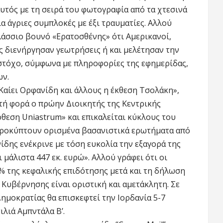
αυτός με τη σειρά του φωτογραφία από τα χτεσινά
α άγριες συμπλοκές με έξι τραυματίες. Αλλού
λάσσιο βουνό «Ερατοσθένης» ότι Αμερικανοί,
ς διενήργησαν γεωτρήσεις ή και μελέτησαν την
στόχο, σύμφωνα με πληροφορίες της εφημερίδας,
ων.
«Καίει Ορφανίδη και άλλους η έκθεση Τσολάκη»,
στή φορά ο πρώην Διοικητής της Κεντρικής
θεση Uniastrum» και επικαλείται κύκλους του
«προκύπτουν ορισμένα βασανιστικά ερωτήματα από
νίδης ενέκρινε με τόση ευκολία την εξαγορά της
μάλιστα 447 εκ. ευρώ». Αλλού γράφει ότι οι
 της κεφαλικής επιδότησης μετά και τη δήλωση
Κυβέρνησης είναι οριστική και αμετάκλητη. Σε
Δημοκρατίας θα επισκεφτεί την Ιορδανία 5-7
λιά Αμπντάλα Β’.