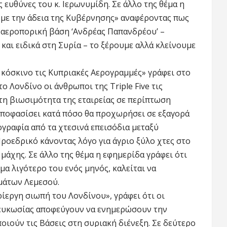
 ευθύνες του κ. Ιερωνυμίδη. Σε άλλο της θέμα η
ι με την άδεια της Κυβέρνησης» αναφέροντας πως
ν αεροπορική βάση ‘Ανδρέας Παπανδρέου’ –
και ειδικά στη Συρία – το ξέρουμε αλλά κλείνουμε
 κόσκινο τις Κυπριακές Αερογραμμές» γράφει στο
ο Λονδίνο οι άνθρωποι της Triple Five τις
τη βιωσιμότητα της εταιρείας σε περίπτωση
 αποφασίσει κατά πόσο θα προχωρήσει σε εξαγορά
γραφία από τα χτεσινά επεισόδια μεταξύ
οεδρικό κάνοντας λόγο για άγριο ξύλο χτες στο
μάχης. Σε άλλο της θέμα η εφημερίδα γράφει ότι
μα λιγότερο του ενός μηνός, καλείται να
μάτων Λεμεσού.
ίεργη σιωπή του Λονδίνου», γράφει ότι οι
Λευκωσίας αποφεύγουν να ενημερώσουν την
ιούν τις Βάσεις στη συριακή διένεξη. Σε δεύτερο