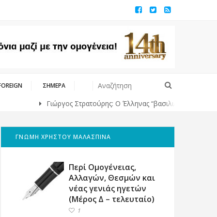
FOREIGN
ΣΗΜΕΡΑ
Γιώργος Στρατούρης: Ο Έλληνας “βασιλιάς” της υψηλής ραπτικής
ΓΝΩΜΗ ΧΡΗΣΤΟΥ ΜΑΛΑΣΠΙΝΑ
Περί Ομογένειας,
Αλλαγών, Θεσμών και
νέας γενιάς ηγετών
(Μέρος Δ – τελευταίο)
1