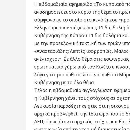
Η εβδομαδιαία εφημερίδα «Το κυπριακό πον
αναδημοσιεύει στο κύριο της θέμα το πρω
σύμφωνα με το οποίο στο κενό έπεσε «πρ
Ελληνοαμερικανούς» ύψους 11 δις δολαρίω
Κυβέρνηση της Κύπρου 11 δις δολάρια και 
με την προεκλογική τακτική των τριών υπ
«Αναστασιάδης: Λεπτές ισορροπίες, Μαλάς: 
ανένταχτοι». Σε άλλο θέμα στις εσωτερικές 
ερωτηματικά γύρω από τον Κινέζο επενδυτ
λόγο για προσπάθεια ώστε να σωθεί ο Μάριο
Κυβέρνηση με το όλο θέμα.
Τέλος η εβδομαδιαία αγγλόγλωσση εφημερί
η Κυβέρνηση χάνει τους στόχους σε σχέση 
Λευκωσία παραδέχτηκε χτες ότι η οικονομί
αρχικά προβλεφθεί την ίδια ώρα που το δ
ΑΕΠ, όπως ήταν ο αρχικός στόχος και θα φθ
φωτογραφία από τη χτεσινή διαμαρτυρία