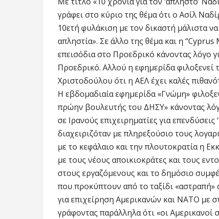
Με τίτλο «10 χρόνια για τον ‘άπληστο’ Να
γράφει στο κύριο της θέμα ότι ο Ασίλ Ναδ
10ετή φυλάκιση με τον δικαστή μάλιστα να
απληστία». Σε άλλο της θέμα και η “Cyprus
επεισόδια στο Προεδρικό κάνοντας λόγο γι
Προεδρικό. Αλλού η εφημερίδα φιλοξενεί
Χριστοδούλου ότι η ΑΕΛ έχει καλές πιθανό
Η εβδομαδιαία εφημερίδα «Γνώμη» φιλοξεν
πρώην βουλευτής του ΔΗΣΥ» κάνοντας λόγο
σε Ιρανούς επιχειρηματίες για επενδύσεις 
διαχειριζόταν με πληρεξούσιο τους λογαρι
με το κεφάλαιο και την πλουτοκρατία η Εκκ
με τους νέους αποικιοκράτες και τους εντ
στους εργαζόμενους και το δημόσιο συμφέρ
που προκύπτουν από το ταξίδι «αστραπή» 
για επιχείρηση Αμερικανών και ΝΑΤΟ με σ
γράφοντας παράλληλα ότι «οι Αμερικανοί σ