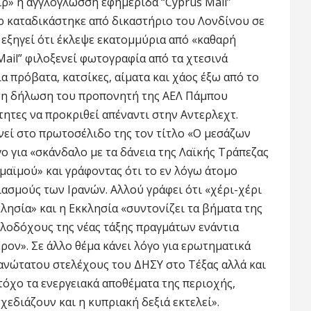
δίρ» η αγγλόγλωσση εφημερίδα “Cyprus Mail”
ίρ καταδικάστηκε από δικαστήριο του Λονδίνου σε
 εξηγεί ότι έκλεψε εκατομμύρια από «καθαρή
 Mail” φιλοξενεί φωτογραφία από τα χτεσινά
α πρόβατα, κατσίκες, αίματα και χάος έξω από το
 τη δήλωση του προπονητή της ΑΕΛ Πάμπου
τητες να προκριθεί απέναντι στην Αντερλεχτ.
εί στο πρωτοσέλιδο της τον τίτλο «Ο μεσάζων
 για «σκάνδαλο με τα δάνεια της Λαϊκής Τράπεζας
‘μαϊμού» και γράφοντας ότι το εν λόγω άτομο
ασμούς των Ιρανών. Αλλού γράφει ότι «χέρι-χέρι
λησία» και η Εκκλησία «συντονίζει τα βήματα της
ολοδόχους της νέας τάξης πραγμάτων ενάντια
ον». Σε άλλο θέμα κάνει λόγο για ερωτηματικά
ανώτατου στελέχους του ΔΗΣΥ στο Τέξας αλλά και
τόχο τα ενεργειακά αποθέματα της περιοχής,
χεδιάζουν και η κυπριακή δεξιά εκτελεί».