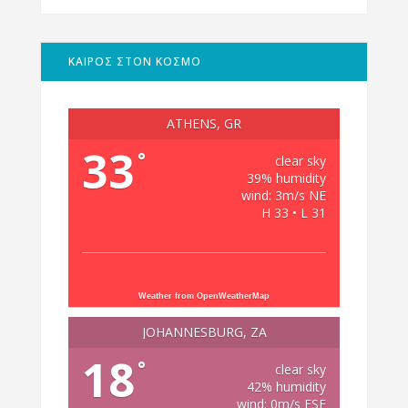
ΚΑΙΡΟΣ ΣΤΟΝ ΚΟΣΜΟ
ATHENS, GR
33
°
clear sky
39% humidity
wind: 3m/s NE
H 33 • L 31
Weather from OpenWeatherMap
JOHANNESBURG, ZA
18
°
clear sky
42% humidity
wind: 0m/s ESE