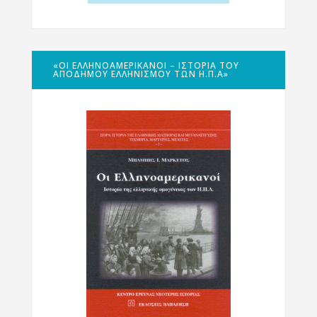
«ΟΙ ΕΛΛΗΝΟΑΜΕΡΙΚΑΝΟΊ – ΙΣΤΟΡΊΑ ΤΟΥ
ΑΠΌΔΗΜΟΥ ΕΛΛΗΝΙΣΜΟΎ ΤΩΝ Η.Π.Α»