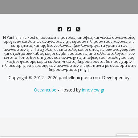
Η Panhellenic Post δημοσιεύει επιστολές, απόψεις και γενικά συνεργασίες
ομογενών και λοιπών αναγνωστών της εφόσον πληρούν τους κανόνες της
ευπρέπειας και της δεοντολογίας. Δεν λογοκρίνει τα γραπτά των
αναγνωστών της. Τα σχόλια, οι επιστολές και οι απόψεις των αναγνωστών
και σχολιαστών καθώς και οι αναδημοσιεύσεις από άλλα ιστολόγια ή τον
έντυπο Τύπο, δεν απηχούν κατ΄ ανάγκην τις απόψεις του Ιστολογίου μας
και δεν φέρουμε καμία ευθύνη γι αυτά. Δημοσιεύονται δε προς χάριν
πληρέστερης ενημέρωσης των αναγνωστών της και πάντα με αναφορά στην
δημοσιογραφική πηγή.
Copyright © 2012 - 2026 panhellenicpost.com. Developed by
Oceancube
- Hosted by
innoview.gr