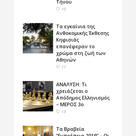
Τήνου
10
Τα εγκαίνια της
Ανθοκομικής Έκθεσης
Κηφισιάς
επανέφεραν το
χρώμα στη ζωή των
Αθηνών
11
ΑΝΑΛΥΣΗ: Τι
χρειάζεται ο
Απόδημος Ελληνισμός
– ΜΕΡΟΣ 3ο
13
Τα Βραβεία
“Ευπρέπεια 2019” – Οι