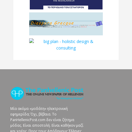
Μία ακόμα «μοδάτη» ηλεκτρονική
εφημερίδα; Όχι, βέβαια. To
PanHellenicPost.com δεν είναι ζήτημα
μόδας. Είναι αποστολή. Είναι καθήκον μαζί
και χρέος. Προς τους Απόδημους Έλληνες