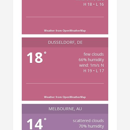
H 18 • L 16
Weather from OpenWeatherMap
DÜSSELDORF, DE
18
°
few clouds
66% humidity
wind: 1m/s N
H 19 • L 17
Weather from OpenWeatherMap
MELBOURNE, AU
14
°
scattered clouds
70% humidity