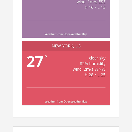
wind: 1m/s ESE
H 16 • L 13
Weather from OpenWeatherMap
NEW YORK, US
27
°
clear sky
82% humidity
wind: 2m/s WNW
H 28 • L 25
Weather from OpenWeatherMap