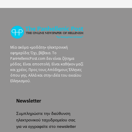
Μία ακόμα «μοδάτη» ηλεκτρονική
εφημερίδα; Όχι, βέβαια. To
PanHellenicPost.com δεν είναι ζήτημα
μόδας. Είναι αποστολή. Είναι καθήκον μαζί
και χρέος. Προς τους Απόδημους Έλληνες
όπου γης. Αλλά και στην ιδέα του ενιαίου
Ελληνισμού.
Newsletter
Συμπληρώστε την διεύθυνση
ηλεκτρονικού ταχυδρομείου σας
για να εγγραφείτε στο newsletter