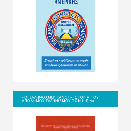
«ΟΙ ΕΛΛΗΝΟΑΜΕΡΙΚΑΝΟΊ – ΙΣΤΟΡΊΑ ΤΟΥ
ΑΠΌΔΗΜΟΥ ΕΛΛΗΝΙΣΜΟΎ ΤΩΝ Η.Π.Α»