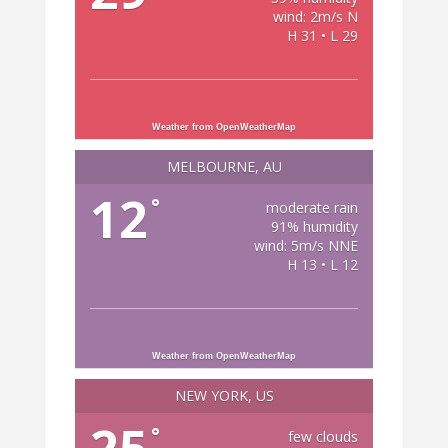
wind: 2m/s N
H 31 • L 29
Weather from OpenWeatherMap
MELBOURNE, AU
12
°
moderate rain
91% humidity
wind: 5m/s NNE
H 13 • L 12
Weather from OpenWeatherMap
NEW YORK, US
25
°
few clouds