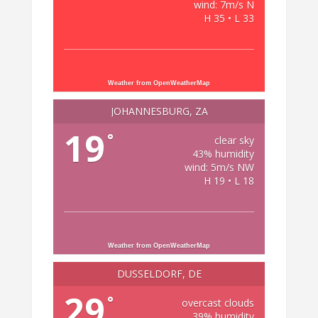
wind: 7m/s N
H 35 • L 33
Weather from OpenWeatherMap
JOHANNESBURG, ZA
19
°
clear sky
43% humidity
wind: 5m/s NW
H 19 • L 18
Weather from OpenWeatherMap
DÜSSELDORF, DE
29
°
overcast clouds
39% humidity