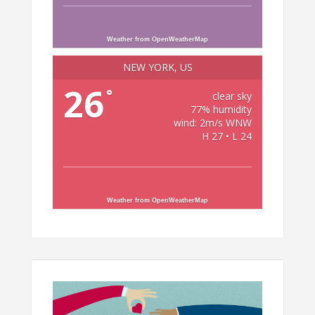
Weather from OpenWeatherMap
NEW YORK, US
26
°
clear sky
77% humidity
wind: 2m/s WNW
H 27 • L 24
Weather from OpenWeatherMap