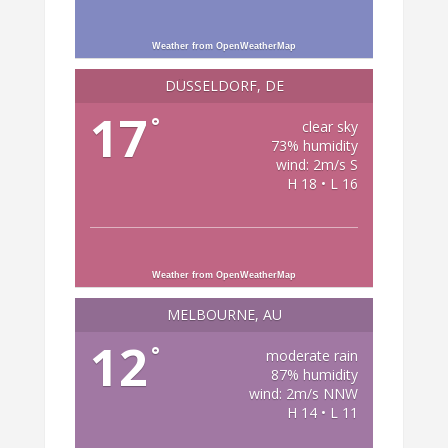
Weather from OpenWeatherMap
DÜSSELDORF, DE
17
°
clear sky
73% humidity
wind: 2m/s S
H 18 • L 16
Weather from OpenWeatherMap
MELBOURNE, AU
12
°
moderate rain
87% humidity
wind: 2m/s NNW
H 14 • L 11