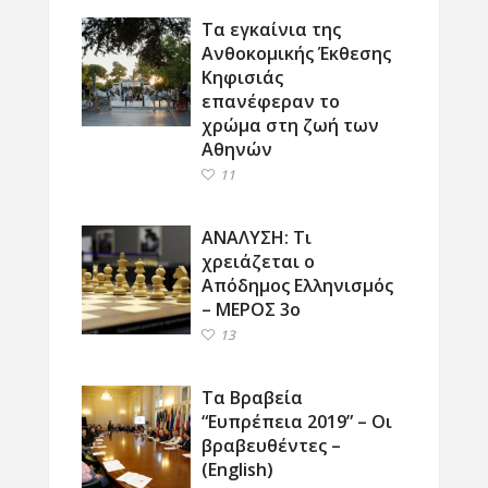
Τα εγκαίνια της
Ανθοκομικής Έκθεσης
Κηφισιάς
επανέφεραν το
χρώμα στη ζωή των
Αθηνών
11
ΑΝΑΛΥΣΗ: Τι
χρειάζεται ο
Απόδημος Ελληνισμός
– ΜΕΡΟΣ 3ο
13
Τα Βραβεία
“Ευπρέπεια 2019” – Οι
βραβευθέντες –
(English)