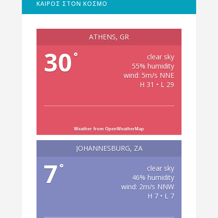
ΚΑΙΡΟΣ ΣΤΟΝ ΚΟΣΜΟ
ATHENS, GR
30
°
clear sky
55% humidity
wind: 5m/s NNE
H 31 • L 29
Weather from OpenWeatherMap
JOHANNESBURG, ZA
7
°
clear sky
46% humidity
wind: 2m/s NNW
H 7 • L 7