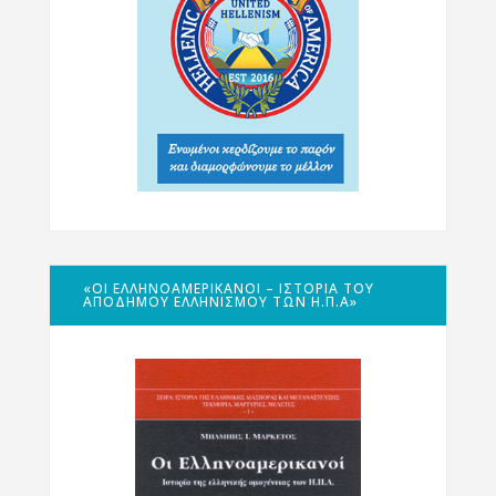
«ΟΙ ΕΛΛΗΝΟΑΜΕΡΙΚΑΝΟΊ – ΙΣΤΟΡΊΑ ΤΟΥ
ΑΠΌΔΗΜΟΥ ΕΛΛΗΝΙΣΜΟΎ ΤΩΝ Η.Π.Α»