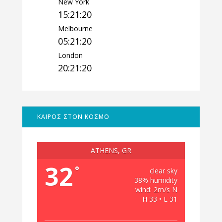
New York
15:21:21
Melbourne
05:21:21
London
20:21:21
ΚΑΙΡΟΣ ΣΤΟΝ ΚΟΣΜΟ
ATHENS, GR
32
°
clear sky
38% humidity
wind: 2m/s N
H 33 • L 31