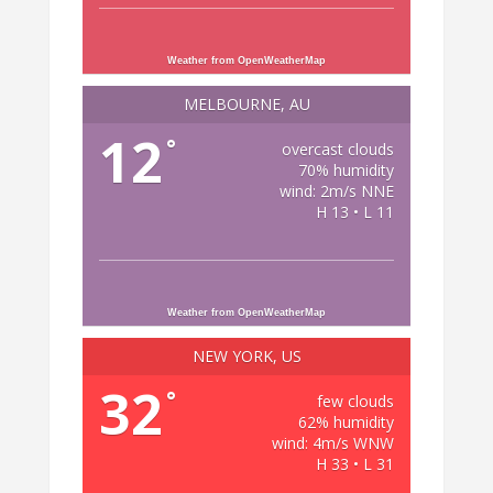
Weather from OpenWeatherMap
MELBOURNE, AU
12
°
overcast clouds
70% humidity
wind: 2m/s NNE
H 13 • L 11
Weather from OpenWeatherMap
NEW YORK, US
32
°
few clouds
62% humidity
wind: 4m/s WNW
H 33 • L 31