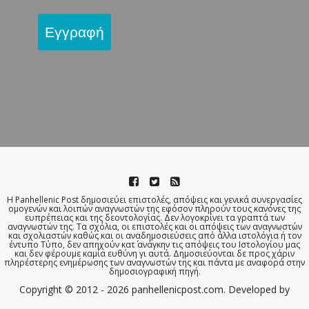
Εγγραφή
Η Panhellenic Post δημοσιεύει επιστολές, απόψεις και γενικά συνεργασίες
ομογενών και λοιπών αναγνωστών της εφόσον πληρούν τους κανόνες της
ευπρέπειας και της δεοντολογίας. Δεν λογοκρίνει τα γραπτά των
αναγνωστών της. Τα σχόλια, οι επιστολές και οι απόψεις των αναγνωστών
και σχολιαστών καθώς και οι αναδημοσιεύσεις από άλλα ιστολόγια ή τον
έντυπο Τύπο, δεν απηχούν κατ΄ ανάγκην τις απόψεις του Ιστολογίου μας
και δεν φέρουμε καμία ευθύνη γι αυτά. Δημοσιεύονται δε προς χάριν
πληρέστερης ενημέρωσης των αναγνωστών της και πάντα με αναφορά στην
δημοσιογραφική πηγή.
Copyright © 2012 - 2026 panhellenicpost.com. Developed by