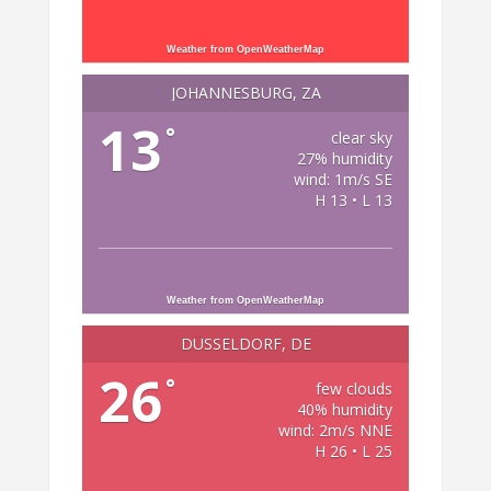
Weather from OpenWeatherMap
JOHANNESBURG, ZA
13
°
clear sky
27% humidity
wind: 1m/s SE
H 13 • L 13
Weather from OpenWeatherMap
DÜSSELDORF, DE
26
°
few clouds
40% humidity
wind: 2m/s NNE
H 26 • L 25