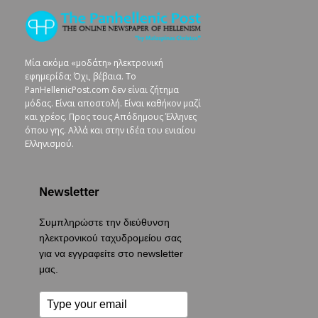
Μία ακόμα «μοδάτη» ηλεκτρονική
εφημερίδα; Όχι, βέβαια. To
PanHellenicPost.com δεν είναι ζήτημα
μόδας. Είναι αποστολή. Είναι καθήκον μαζί
και χρέος. Προς τους Απόδημους Έλληνες
όπου γης. Αλλά και στην ιδέα του ενιαίου
Ελληνισμού.
Newsletter
Συμπληρώστε την διεύθυνση
ηλεκτρονικού ταχυδρομείου σας
για να εγγραφείτε στο newsletter
μας.