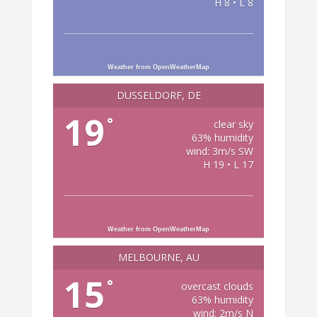
H 8 • L 8
Weather from OpenWeatherMap
DÜSSELDORF, DE
19
°
clear sky
63% humidity
wind: 3m/s SW
H 19 • L 17
Weather from OpenWeatherMap
MELBOURNE, AU
15
°
overcast clouds
63% humidity
wind: 2m/s N