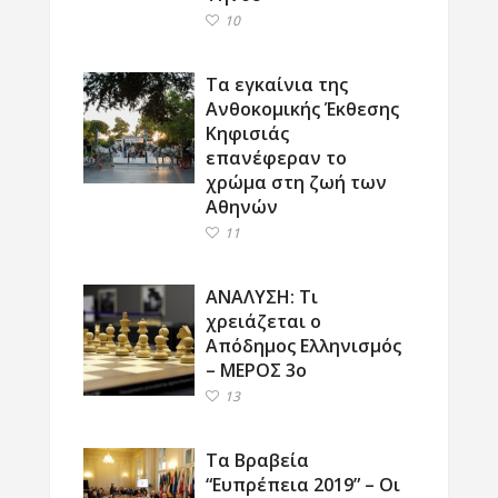
10
Τα εγκαίνια της
Ανθοκομικής Έκθεσης
Κηφισιάς
επανέφεραν το
χρώμα στη ζωή των
Αθηνών
11
ΑΝΑΛΥΣΗ: Τι
χρειάζεται ο
Απόδημος Ελληνισμός
– ΜΕΡΟΣ 3ο
13
Τα Βραβεία
“Ευπρέπεια 2019” – Οι