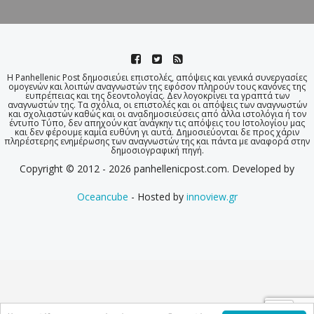
Η Panhellenic Post δημοσιεύει επιστολές, απόψεις και γενικά συνεργασίες
ομογενών και λοιπών αναγνωστών της εφόσον πληρούν τους κανόνες της
ευπρέπειας και της δεοντολογίας. Δεν λογοκρίνει τα γραπτά των
αναγνωστών της. Τα σχόλια, οι επιστολές και οι απόψεις των αναγνωστών
και σχολιαστών καθώς και οι αναδημοσιεύσεις από άλλα ιστολόγια ή τον
έντυπο Τύπο, δεν απηχούν κατ΄ ανάγκην τις απόψεις του Ιστολογίου μας
και δεν φέρουμε καμία ευθύνη γι αυτά. Δημοσιεύονται δε προς χάριν
πληρέστερης ενημέρωσης των αναγνωστών της και πάντα με αναφορά στην
δημοσιογραφική πηγή.
Copyright © 2012 - 2026 panhellenicpost.com. Developed by
Oceancube
- Hosted by
innoview.gr