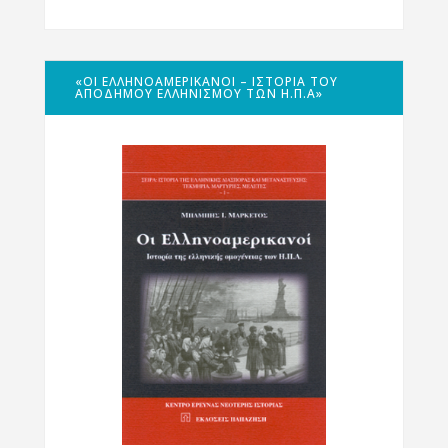
«ΟΙ ΕΛΛΗΝΟΑΜΕΡΙΚΑΝΟΊ – ΙΣΤΟΡΊΑ ΤΟΥ
ΑΠΌΔΗΜΟΥ ΕΛΛΗΝΙΣΜΟΎ ΤΩΝ Η.Π.Α»