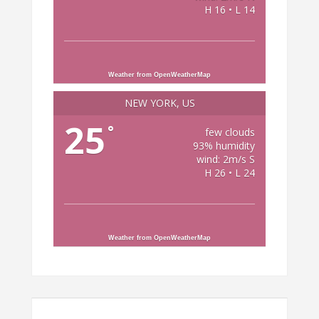
H 16 • L 14
Weather from OpenWeatherMap
NEW YORK, US
25
°
few clouds
93% humidity
wind: 2m/s S
H 26 • L 24
Weather from OpenWeatherMap