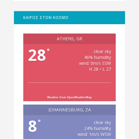
ΚΑΙΡΟΣ ΣΤΟΝ ΚΟΣΜΟ
ATHENS, GR
28
°
clear sky
46% humidity
wind: 0m/s SSW
H 28 • L 27
Weather from OpenWeatherMap
JOHANNESBURG, ZA
8
°
clear sky
24% humidity
wind: 1m/s WSW